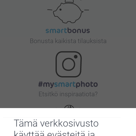
Bonusta kaikista tilauksista
Etsitkö inspiraatiota?
Tämä verkkosivusto
käyttää evästeitä ja