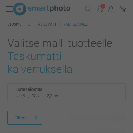
ETUSIVU
TASKUMATTI
VALITSE MALLI
Valitse malli tuotteelle
Taskumatti
kaiverruksella
Tuoteselostus:
9,5
13,2
2,2 cm
Filters
3 käytettävissä olevaa mallia