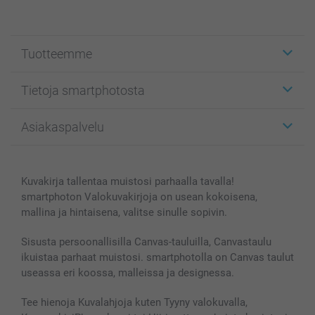
Tuotteemme
Etiketit
Tietoja smartphotosta
Kuvakortit
Kuvalahjat
Tietoja smartphotosta
Asiakaspalvelu
Kuvakirjat
Affiliate ohjelma
Canvas & Seinäkoristeet
Yleinen tietosuojalausunto
Ota yhteyttä & FAQ
Valokuvat, Julisteet & Taskukirjat
Evästekäytäntö
100% tyytyväisyystakuu
Kuvakirja tallentaa muistosi parhaalla tavalla!
Kännykkä & Tabletti
Sivukartta
smartbonus
smartphoton Valokuvakirjoja on usean kokoisena,
MyNameBook
Ehdot/takuut
Hinnat & maksutavat
mallina ja hintaisena, valitse sinulle sopivin.
Kuvakalenterit & Päivyrit
Investor Relations
Tilausten tila
Valokuvakehykset & Lisätarvikkeet
Sisusta persoonallisilla Canvas-tauluilla, Canvastaulu
ikuistaa parhaat muistosi. smartphotolla on Canvas taulut
Lahjakortti
useassa eri koossa, malleissa ja designessa.
Kaikki kuvatuotteet
Tee hienoja Kuvalahjoja kuten Tyyny valokuvalla,