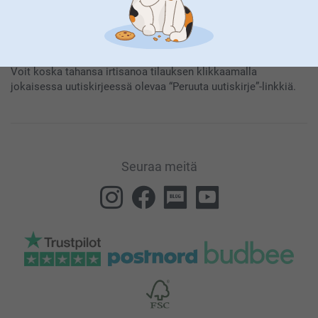
Tilaamalla uutiskirjeemme saat tietoa tuotteistamme ja
erikoistarjouksistamme, ja hyväksyt näin
Yleisen Tietosuojalausumamme
.
Voit koska tahansa irtisanoa tilauksen klikkaamalla
jokaisessa uutiskirjeessä olevaa “Peruuta uutiskirje”-linkkiä.
Seuraa meitä