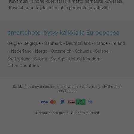
Kuvamuki, iPhone kuori tai Hiirimatto parhaista kuvistasi.
Kuvalahja on täydellinen lahja perheelle ja ystäville.
smartphoto löytyy kaikkialla Euroopassa
België
-
Belgique
-
Danmark
-
Deutschland
-
France
-
Ireland
-
Nederland
-
Norge
-
Österreich
-
Schweiz
-
Suisse
-
Switzerland
-
Suomi
-
Sverige
-
United Kingdom
-
Other Countries
Kaikki hinnat ovat euroina, sisältävät arvonlisäveron ja eivät sisällä
postikuluja.
© smartphoto group. All rights reserved