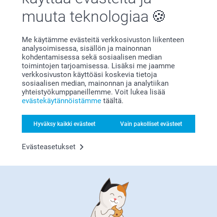
muuta teknologiaa
Olemme täällä sinun vuoksesi
Me käytämme evästeitä verkkosivuston liikenteen
analysoimisessa, sisällön ja mainonnan
kohdentamisessa sekä sosiaalisen median
toimintojen tarjoamisessa. Lisäksi me jaamme
Tilaa uutiskirje
verkkosivuston käyttöäsi koskevia tietoja
sosiaalisen median, mainonnan ja analytiikan
Kirjoita sähköpostiosoitteesi tähän
yhteistyökumppaneillemme. Voit lukea lisää
evästekäytännöistämme
täältä.
Hyväksy kaikki evästeet
Vain pakolliset evästeet
Rekisteröidy
Evästeasetukset