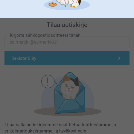
Tilaa uutiskirje
Kirjoita sähköpostiosoitteesi tähän
Rekisteröidy
Tilaamalla uutiskirjeemme saat tietoa tuotteistamme ja
erikoistarjouksistamme, ja hyväksyt näin