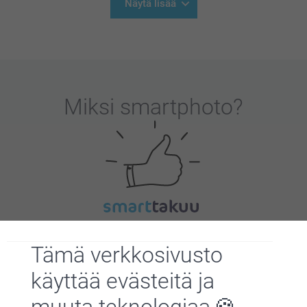
Näytä lisää
Miksi
smartphoto
?
Tyytyväisyystakuu
Tämä verkkosivusto
käyttää evästeitä ja
muuta teknologiaa