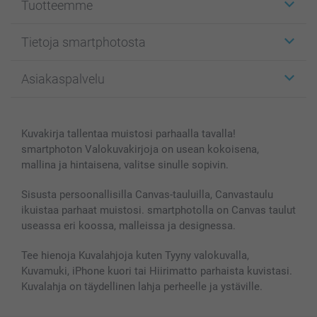
Tuotteemme
Etiketit
Tietoja smartphotosta
Kuvakortit
Kuvalahjat
Tietoja smartphotosta
Asiakaspalvelu
Kuvakirjat
Affiliate ohjelma
Canvas & Seinäkoristeet
Yleinen tietosuojalausunto
Ota yhteyttä & FAQ
Valokuvat, Julisteet & Taskukirjat
Evästekäytäntö
100% tyytyväisyystakuu
Kuvakirja tallentaa muistosi parhaalla tavalla!
Kännykkä & Tabletti
Sivukartta
smartbonus
smartphoton Valokuvakirjoja on usean kokoisena,
MyNameBook
Ehdot/takuut
Hinnat & maksutavat
mallina ja hintaisena, valitse sinulle sopivin.
Kuvakalenterit & Päivyrit
Investor Relations
Tilausten tila
Valokuvakehykset & Lisätarvikkeet
Sisusta persoonallisilla Canvas-tauluilla, Canvastaulu
ikuistaa parhaat muistosi. smartphotolla on Canvas taulut
Lahjakortti
useassa eri koossa, malleissa ja designessa.
Kaikki kuvatuotteet
Tee hienoja Kuvalahjoja kuten Tyyny valokuvalla,
Kuvamuki, iPhone kuori tai Hiirimatto parhaista kuvistasi.
Kuvalahja on täydellinen lahja perheelle ja ystäville.