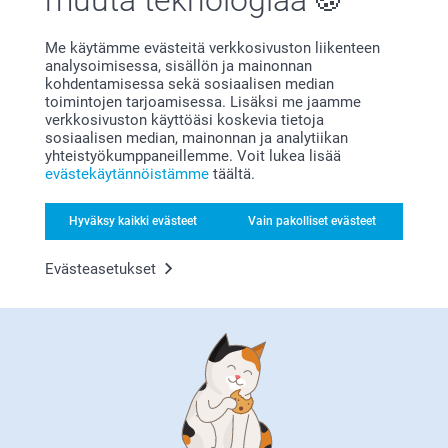
Me käytämme evästeitä verkkosivuston liikenteen
Bonusta kaikista tilauksista
analysoimisessa, sisällön ja mainonnan
kohdentamisessa sekä sosiaalisen median
toimintojen tarjoamisessa. Lisäksi me jaamme
verkkosivuston käyttöäsi koskevia tietoja
sosiaalisen median, mainonnan ja analytiikan
yhteistyökumppaneillemme. Voit lukea lisää
evästekäytännöistämme
täältä.
Hyväksy kaikki evästeet
Vain pakolliset evästeet
Etsitkö inspiraatiota?
Evästeasetukset
Olemme täällä sinun vuoksesi