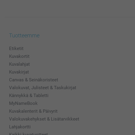
Tuotteemme
Etiketit
Kuvakortit
Kuvalahjat
Kuvakirjat
Canvas & Seinäkoristeet
Valokuvat, Julisteet & Taskukirjat
Kännykkä & Tabletti
MyNameBook
Kuvakalenterit & Päivyrit
Valokuvakehykset & Lisätarvikkeet
Lahjakortti
Kaikki kuvatuotteet