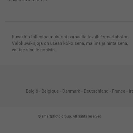
Kuvakirja tallentaa muistosi parhaalla tavalla! smartphoton
Valokuvakirjoja on usean kokoisena, mallina ja hintaisena,
valitse sinulle sopivin.
België
-
Belgique
-
Danmark
-
Deutschland
-
France
-
Ir
© smartphoto group. All rights reserved