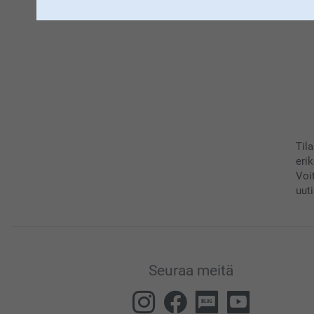
Til
eri
Voi
uuti
Seuraa meitä