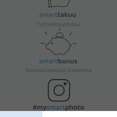
Tyytyväisyystakuu
Bonusta kaikista tilauksista
Etsitkö inspiraatiota?