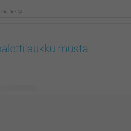
alettilaukku musta
vissä olevaa mallia