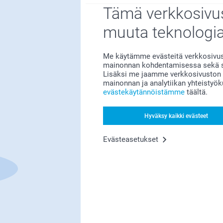
Tämä verkkosivus
muuta teknologi
Me käytämme evästeitä verkkosivust
mainonnan kohdentamisessa sekä so
Lisäksi me jaamme verkkosivuston k
mainonnan ja analytiikan yhteistyö
Olemme täällä sinun vuoksesi
evästekäytännöistämme
täältä.
Hyväksy kaikki evästeet
Evästeasetukset
Tilaa uutiskirje
irjoita sähköpostiosoitteesi tähän
Rekisteröidy