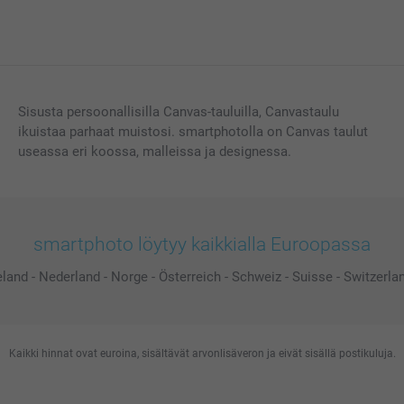
Sisusta persoonallisilla Canvas-tauluilla, Canvastaulu
ikuistaa parhaat muistosi. smartphotolla on Canvas taulut
useassa eri koossa, malleissa ja designessa.
smartphoto löytyy kaikkialla Euroopassa
eland
-
Nederland
-
Norge
-
Österreich
-
Schweiz
-
Suisse
-
Switzerla
Kaikki hinnat ovat euroina, sisältävät arvonlisäveron ja eivät sisällä postikuluja.