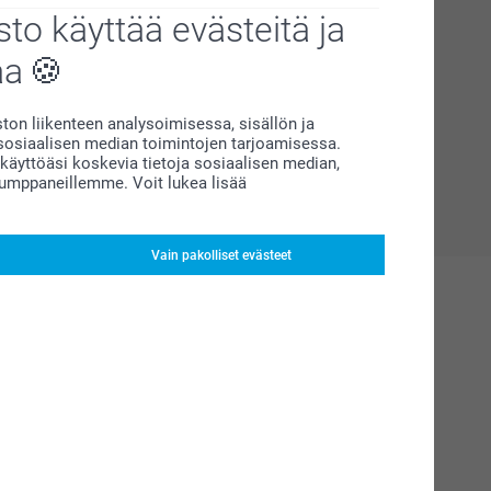
to käyttää evästeitä ja
aa
on liikenteen analysoimisessa, sisällön ja
siaalisen median toimintojen tarjoamisessa.
äyttöäsi koskevia tietoja sosiaalisen median,
kumppaneillemme. Voit lukea lisää
Vain pakolliset evästeet