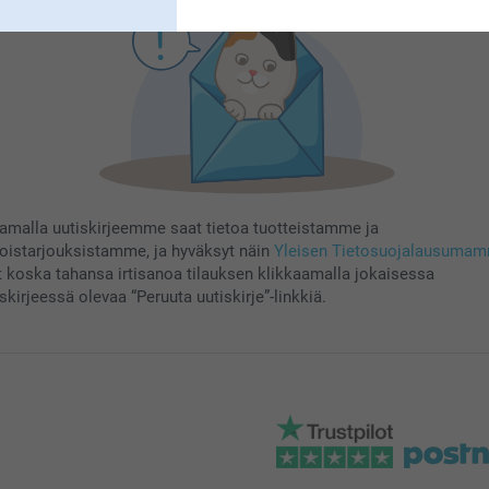
aamalla uutiskirjeemme saat tietoa tuotteistamme ja
koistarjouksistamme, ja hyväksyt näin
Yleisen Tietosuojalausuma
t koska tahansa irtisanoa tilauksen klikkaamalla jokaisessa
skirjeessä olevaa “Peruuta uutiskirje”-linkkiä.