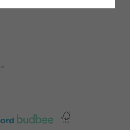
mme
.