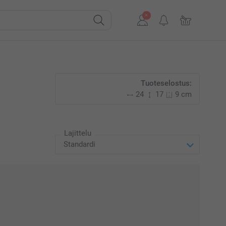
Tuoteselostus:
24
17
9 cm
Lajittelu