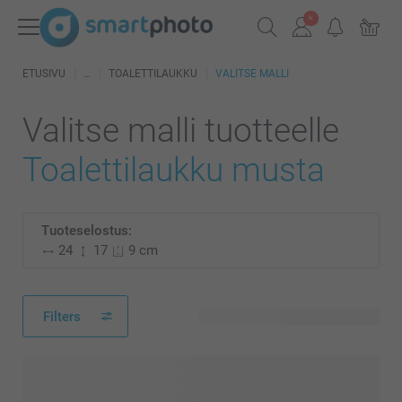
ETUSIVU
TOALETTILAUKKU
VALITSE MALLI
Valitse malli tuotteelle
Toalettilaukku musta
Tuoteselostus:
24
17
9 cm
Filters
17 käytettävissä olevaa mallia