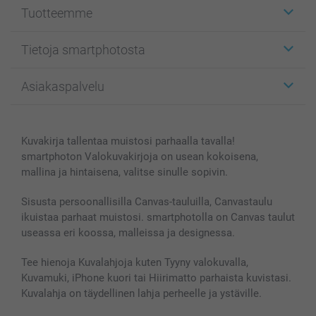
Tuotteemme
Etiketit
Tietoja smartphotosta
Kuvakortit
Kuvalahjat
Tietoja smartphotosta
Asiakaspalvelu
Kuvakirjat
Affiliate ohjelma
Canvas & Seinäkoristeet
Yleinen tietosuojalausunto
Ota yhteyttä & FAQ
Valokuvat, Julisteet & Taskukirjat
Evästekäytäntö
100% tyytyväisyystakuu
Kuvakirja tallentaa muistosi parhaalla tavalla!
Kännykkä & Tabletti
Sivukartta
smartbonus
smartphoton Valokuvakirjoja on usean kokoisena,
MyNameBook
Ehdot/takuut
Hinnat & maksutavat
mallina ja hintaisena, valitse sinulle sopivin.
Kuvakalenterit & Päivyrit
Investor Relations
Tilausten tila
Valokuvakehykset & Lisätarvikkeet
Sisusta persoonallisilla Canvas-tauluilla, Canvastaulu
ikuistaa parhaat muistosi. smartphotolla on Canvas taulut
Lahjakortti
useassa eri koossa, malleissa ja designessa.
Kaikki kuvatuotteet
Tee hienoja Kuvalahjoja kuten Tyyny valokuvalla,
Kuvamuki, iPhone kuori tai Hiirimatto parhaista kuvistasi.
Kuvalahja on täydellinen lahja perheelle ja ystäville.