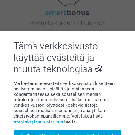
Bonusta kaikista tilauksista
Tämä verkkosivusto
käyttää evästeitä ja
muuta teknologiaa
Etsitkö inspiraatiota?
Me käytämme evästeitä verkkosivuston liikenteen
analysoimisessa, sisällön ja mainonnan
kohdentamisessa sekä sosiaalisen median
toimintojen tarjoamisessa. Lisäksi me jaamme
verkkosivuston käyttöäsi koskevia tietoja
sosiaalisen median, mainonnan ja analytiikan
yhteistyökumppaneillemme. Voit lukea lisää
evästekäytännöistämme
täältä.
Olemme täällä sinun vuoksesi