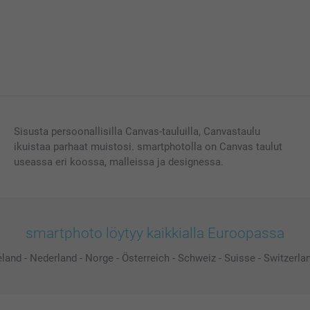
Sisusta persoonallisilla Canvas-tauluilla, Canvastaulu
ikuistaa parhaat muistosi. smartphotolla on Canvas taulut
useassa eri koossa, malleissa ja designessa.
smartphoto löytyy kaikkialla Euroopassa
eland
-
Nederland
-
Norge
-
Österreich
-
Schweiz
-
Suisse
-
Switzerla