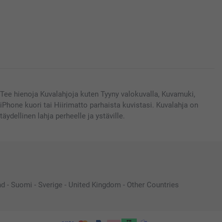
Tee hienoja Kuvalahjoja kuten Tyyny valokuvalla, Kuvamuki,
iPhone kuori tai Hiirimatto parhaista kuvistasi. Kuvalahja on
täydellinen lahja perheelle ja ystäville.
nd
-
Suomi
-
Sverige
-
United Kingdom
-
Other Countries