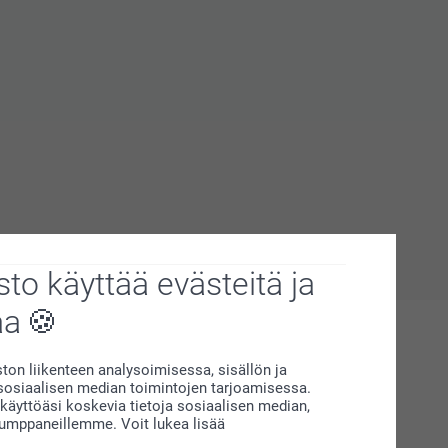
to käyttää evästeitä ja
aa
on liikenteen analysoimisessa, sisällön ja
siaalisen median toimintojen tarjoamisessa.
äyttöäsi koskevia tietoja sosiaalisen median,
kumppaneillemme. Voit lukea lisää