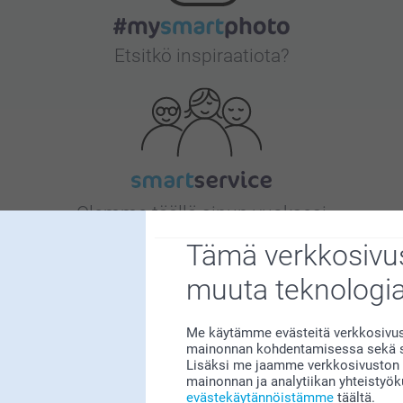
Etsitkö inspiraatiota?
Olemme täällä sinun vuoksesi
Tämä verkkosivus
muuta teknologi
Tilaa uutiskirje
Me käytämme evästeitä verkkosivust
irjoita sähköpostiosoitteesi tähän
mainonnan kohdentamisessa sekä so
Lisäksi me jaamme verkkosivuston k
mainonnan ja analytiikan yhteistyö
evästekäytännöistämme
täältä.