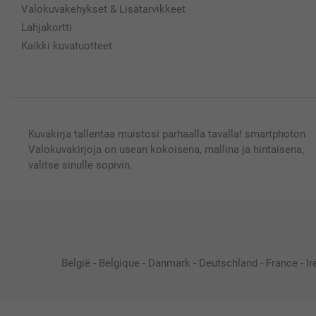
Valokuvakehykset & Lisätarvikkeet
Lahjakortti
Kaikki kuvatuotteet
Kuvakirja tallentaa muistosi parhaalla tavalla! smartphoton
Valokuvakirjoja on usean kokoisena, mallina ja hintaisena,
valitse sinulle sopivin.
België
-
Belgique
-
Danmark
-
Deutschland
-
France
-
Ir