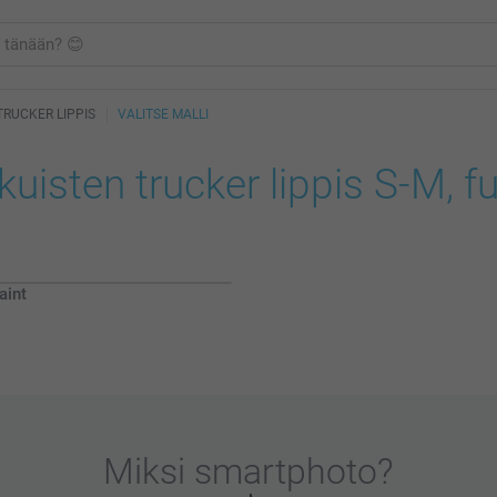
TRUCKER LIPPIS
VALITSE MALLI
kuisten trucker lippis S-M, f
int
Miksi
smartphoto
?