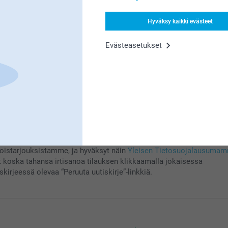
Rekisteröidy
Hyväksy kaikki evästeet
Evästeasetukset
aamalla uutiskirjeemme saat tietoa tuotteistamme ja
koistarjouksistamme, ja hyväksyt näin
Yleisen Tietosuojalausuma
t koska tahansa irtisanoa tilauksen klikkaamalla jokaisessa
skirjeessä olevaa “Peruuta uutiskirje”-linkkiä.