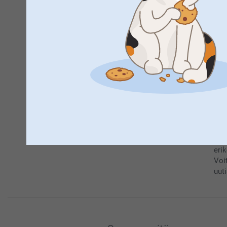
Til
eri
Voi
uuti