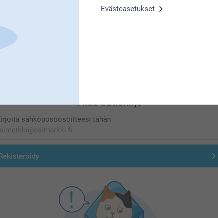
Evästeasetukset
Olemme täällä sinun vuoksesi
Tilaa uutiskirje
irjoita sähköpostiosoitteesi tähän
Rekisteröidy