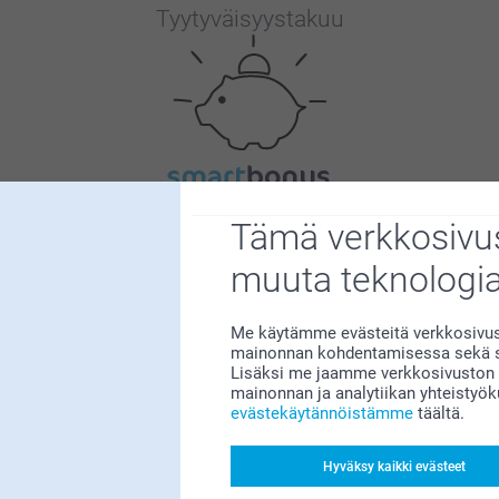
Tyytyväisyystakuu
Bonusta kaikista tilauksista
Tämä verkkosivus
muuta teknologi
Me käytämme evästeitä verkkosivust
mainonnan kohdentamisessa sekä so
Lisäksi me jaamme verkkosivuston k
mainonnan ja analytiikan yhteistyö
Etsitkö inspiraatiota?
evästekäytännöistämme
täältä.
Hyväksy kaikki evästeet