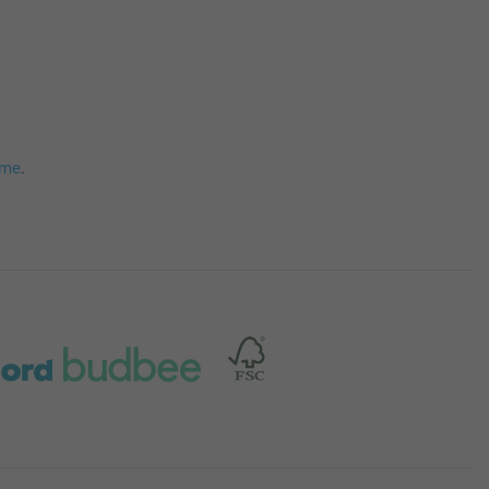
mme
.