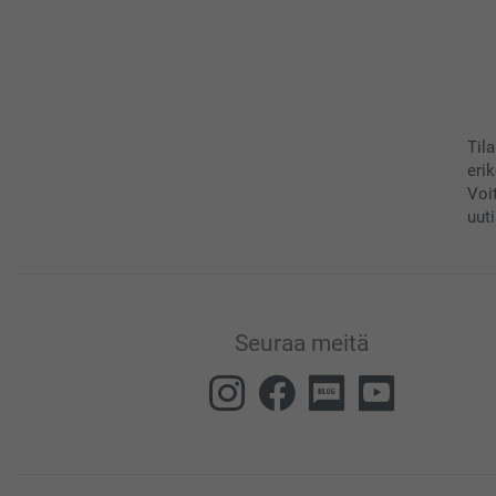
Til
eri
Voi
uuti
Seuraa meitä