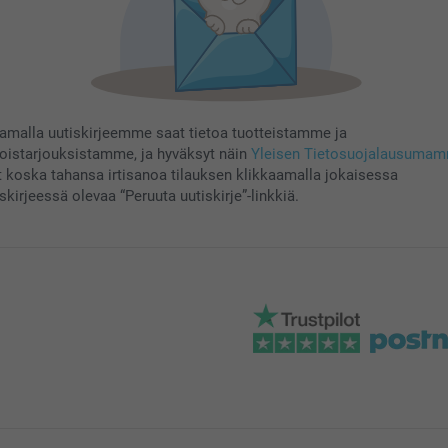
aamalla uutiskirjeemme saat tietoa tuotteistamme ja
koistarjouksistamme, ja hyväksyt näin
Yleisen Tietosuojalausuma
t koska tahansa irtisanoa tilauksen klikkaamalla jokaisessa
skirjeessä olevaa “Peruuta uutiskirje”-linkkiä.