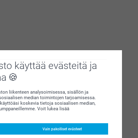
to käyttää evästeitä ja
aa
on liikenteen analysoimisessa, sisällön ja
siaalisen median toimintojen tarjoamisessa.
äyttöäsi koskevia tietoja sosiaalisen median,
kumppaneillemme. Voit lukea lisää
Vain pakolliset evästeet