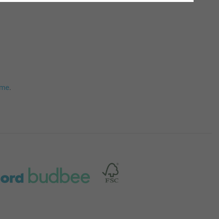
mme
.