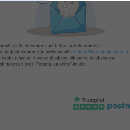
aamalla uutiskirjeemme saat tietoa tuotteistamme ja
koistarjouksistamme, ja hyväksyt näin
Yleisen Tietosuojalausuma
t koska tahansa irtisanoa tilauksen klikkaamalla jokaisessa
skirjeessä olevaa “Peruuta uutiskirje”-linkkiä.