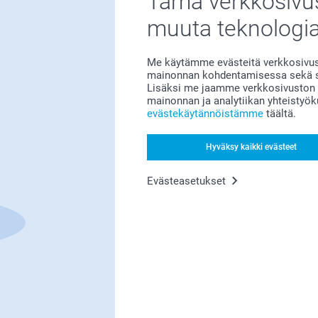
Tämä verkkosivus
muuta teknologi
Me käytämme evästeitä verkkosivust
mainonnan kohdentamisessa sekä so
Olemme täällä sinun vuoksesi
Lisäksi me jaamme verkkosivuston k
mainonnan ja analytiikan yhteistyö
evästekäytännöistämme
täältä.
Hyväksy kaikki evästeet
Tilaa uutiskirje
Evästeasetukset
irjoita sähköpostiosoitteesi tähän
Rekisteröidy