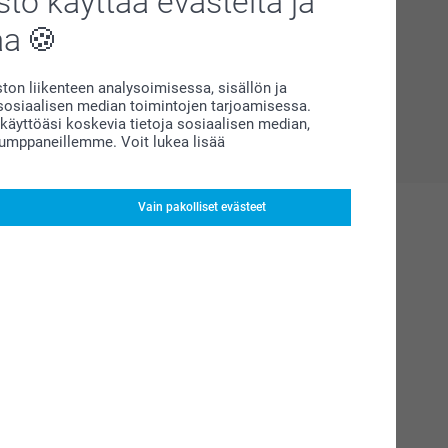
to käyttää evästeitä ja
aa
on liikenteen analysoimisessa, sisällön ja
siaalisen median toimintojen tarjoamisessa.
äyttöäsi koskevia tietoja sosiaalisen median,
kumppaneillemme. Voit lukea lisää
Vain pakolliset evästeet