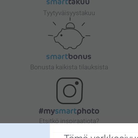
Tyytyväisyystakuu
Bonusta kaikista tilauksista
Etsitkö inspiraatiota?