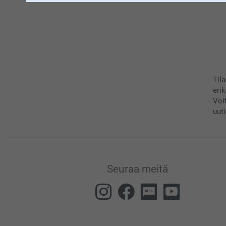
Til
eri
Voi
uuti
Seuraa meitä