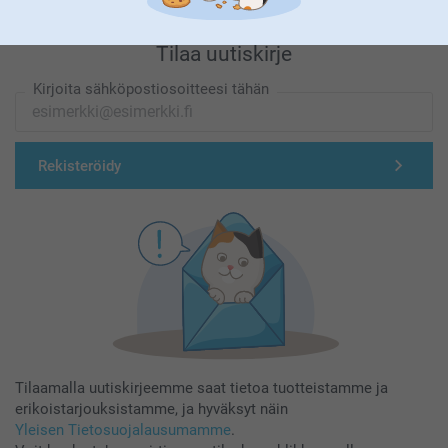
Tilaa uutiskirje
Kirjoita sähköpostiosoitteesi tähän
Rekisteröidy
Tilaamalla uutiskirjeemme saat tietoa tuotteistamme ja
erikoistarjouksistamme, ja hyväksyt näin
Yleisen Tietosuojalausumamme
.