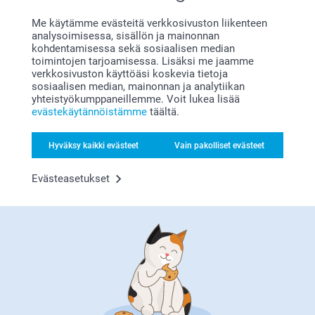
Me käytämme evästeitä verkkosivuston liikenteen
Bonusta kaikista tilauksista
analysoimisessa, sisällön ja mainonnan
kohdentamisessa sekä sosiaalisen median
toimintojen tarjoamisessa. Lisäksi me jaamme
verkkosivuston käyttöäsi koskevia tietoja
sosiaalisen median, mainonnan ja analytiikan
yhteistyökumppaneillemme. Voit lukea lisää
evästekäytännöistämme
täältä.
Hyväksy kaikki evästeet
Vain pakolliset evästeet
Etsitkö inspiraatiota?
Evästeasetukset
Olemme täällä sinun vuoksesi