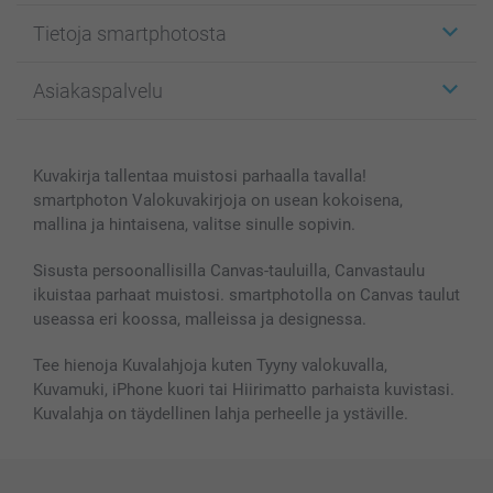
Etiketit
Tietoja smartphotosta
Kuvakortit
Kuvalahjat
Tietoja smartphotosta
Asiakaspalvelu
Kuvakirjat
Affiliate ohjelma
Canvas & Seinäkoristeet
Yleinen tietosuojalausunto
Ota yhteyttä & FAQ
Valokuvat, Julisteet & Taskukirjat
Evästekäytäntö
100% tyytyväisyystakuu
Kuvakirja tallentaa muistosi parhaalla tavalla!
Kännykkä & Tabletti
Sivukartta
smartbonus
smartphoton Valokuvakirjoja on usean kokoisena,
MyNameBook
Ehdot/takuut
Hinnat & maksutavat
mallina ja hintaisena, valitse sinulle sopivin.
Kuvakalenterit & Päivyrit
Investor Relations
Tilausten tila
Valokuvakehykset & Lisätarvikkeet
Sisusta persoonallisilla Canvas-tauluilla, Canvastaulu
ikuistaa parhaat muistosi. smartphotolla on Canvas taulut
Lahjakortti
useassa eri koossa, malleissa ja designessa.
Kaikki kuvatuotteet
Tee hienoja Kuvalahjoja kuten Tyyny valokuvalla,
Kuvamuki, iPhone kuori tai Hiirimatto parhaista kuvistasi.
Kuvalahja on täydellinen lahja perheelle ja ystäville.