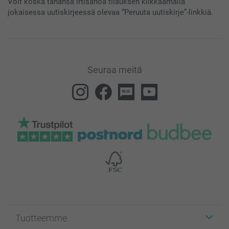
Voit koska tahansa irtisanoa tilauksen klikkaamalla
jokaisessa uutiskirjeessä olevaa “Peruuta uutiskirje”-linkkiä.
Seuraa meitä
Tuotteemme