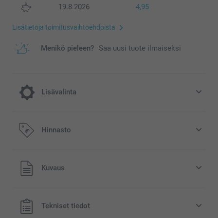
19.8.2026
4,95
Lisätietoja toimitusvaihtoehdoista
Menikö pieleen?
Saa uusi tuote ilmaiseksi
Lisävalinta
Viilennys lämpimiin päiviin
Hinnasto
5,95/kpl
Kaikki hinnat ovat euroina, sisältävät arvonlisäveron ja
Kuvaus
eivät sisällä postikuluja.
Tekniset tiedot