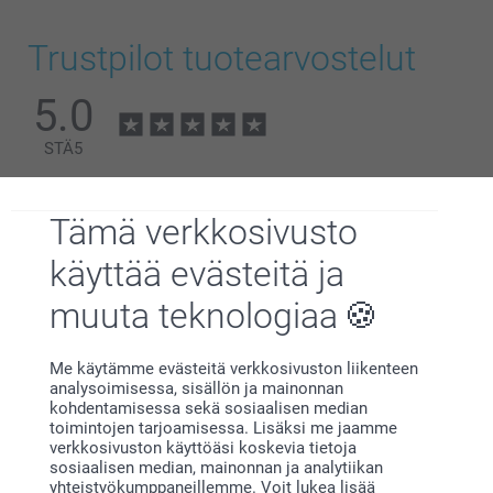
Trustpilot tuotearvostelut
5.0
STÄ
5
Kaikki arvostelut (2)
Tämä verkkosivusto
5 Tähtiä
2
käyttää evästeitä ja
4 Tähtiä
0
3 Tähtiä
0
muuta teknologiaa
2 Tähtiä
0
1 Tähti
0
Minkä mittaisia eri variantit ovat?
Me käytämme evästeitä verkkosivuston liikenteen
analysoimisessa, sisällön ja mainonnan
kohdentamisessa sekä sosiaalisen median
toimintojen tarjoamisessa. Lisäksi me jaamme
verkkosivuston käyttöäsi koskevia tietoja
Tuula,
sosiaalisen median, mainonnan ja analytiikan
27.5.2026
yhteistyökumppaneillemme. Voit lukea lisää