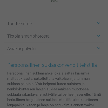
Tuotteemme
Etiketit
Tietoja smartphotosta
Kuvakortit
Kuvalahjat
Tietoja smartphotosta
Asiakaspalvelu
Kuvakirjat
Affiliate ohjelma
Canvas & Seinäkoristeet
Yleinen tietosuojalausunto
Ota yhteyttä & FAQ
Valokuvat, Julisteet & Taskukirjat
Evästekäytäntö
100% tyytyväisyystakuu
Persoonallinen suklaakonvehdit tekstillä
Kännykkä & Tabletti
Sivukartta
smartbonus
Persoonallinen suklaasähke joka sisältää kirjaimia
MyNameBook
Ehdot/takuut
Hinnat & maksutavat
maitosuklaasta, sekoitettuna valkoisen- ja tumman
Kuvakalenterit & Päivyrit
Investor Relations
Tilausten tila
suklaan paloihin. Voit helposti luoda suloisen ja
Valokuvakehykset & Lisätarvikkeet
henkilökohtaisen lahjan suklaasähkeen muodossa
Lahjakortti
suklaata rakastavalle ystävälle tai perheenjäsenelle. Tämä
herkullinen belgialainen suklaa tekstillä tulee kauniiseen
Kaikki kuvatuotteet
lahjapakkaukseen ja lahja on heti valmis annettavaksi.