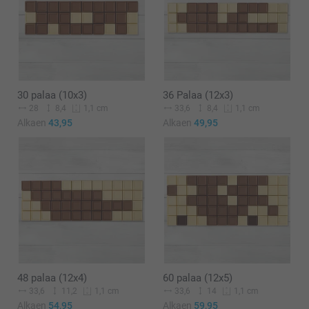
30 palaa (10x3)
36 Palaa (12x3)
28
8,4
33,6
8,4
1,1 cm
1,1 cm
Alkaen
43,95
Alkaen
49,95
48 palaa (12x4)
60 palaa (12x5)
33,6
11,2
33,6
14
1,1 cm
1,1 cm
Alkaen
54,95
Alkaen
59,95