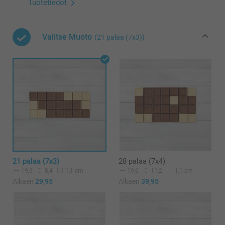
Tuotetiedot
Valitse Muoto
(21 palaa (7x3))
21 palaa (7x3)
28 palaa (7x4)
19,6
8,4
19,6
11,2
1,1 cm
1,1 cm
Alkaen
29,95
Alkaen
39,95