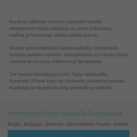
Kuvakirja tallentaa muistosi parhaalla tavalla!
smartphoton Valokuvakirjoja on usean kokoisena,
mallina ja hintaisena, valitse sinulle sopivin.
Sisusta persoonallisilla Canvas-tauluilla, Canvastaulu
ikuistaa parhaat muistosi. smartphotolla on Canvas taulut
useassa eri koossa, malleissa ja designessa.
Tee hienoja Kuvalahjoja kuten Tyyny valokuvalla,
Kuvamuki, iPhone kuori tai Hiirimatto parhaista kuvistasi.
Kuvalahja on täydellinen lahja perheelle ja ystäville.
smartphoto löytyy kaikkialla Euroopassa
België
-
Belgique
-
Danmark
-
Deutschland
-
France
-
Ireland
-
Nederland
-
Norge
-
Österreich
-
Schweiz
-
Suisse
-