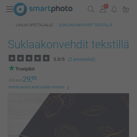
LAHJA OPETTAJALLE
SUKLAAKONVEHDIT TEKSTILLÄ
Suklaakonvehdit tekstillä
5.0
/
5
(2 arvostelut)
29,
95
Alkaen
toimituskulut eivät sisälly hintaan