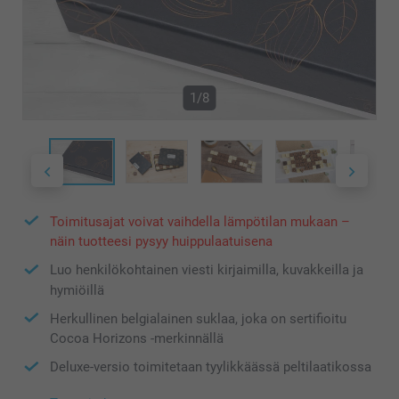
1/8
Toimitusajat voivat vaihdella lämpötilan mukaan –
näin tuotteesi pysyy huippulaatuisena
Luo henkilökohtainen viesti kirjaimilla, kuvakkeilla ja
hymiöillä
Herkullinen belgialainen suklaa, joka on sertifioitu
Cocoa Horizons -merkinnällä
Deluxe-versio toimitetaan tyylikkäässä peltilaatikossa