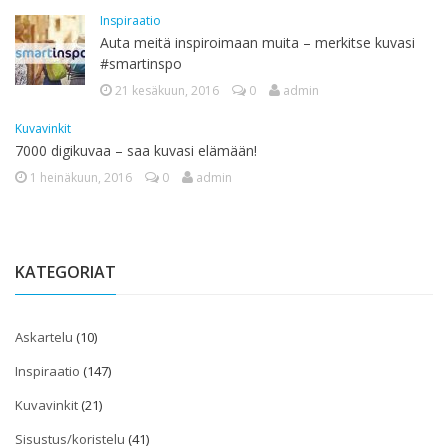
Inspiraatio
Auta meitä inspiroimaan muita – merkitse kuvasi
#smartinspo
21 kesäkuun, 2016
0
admin
Kuvavinkit
7000 digikuvaa – saa kuvasi elämään!
1 heinäkuun, 2016
0
admin
KATEGORIAT
Askartelu
(10)
Inspiraatio
(147)
Kuvavinkit
(21)
Sisustus/koristelu
(41)