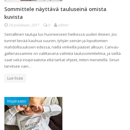
Sommittele näyttävä tauluseinä omista
kuvista
29 joulukuun, 2017
0
admin
Seinällinen tauluja luo huoneeseen hetkessä uuden ilmeen. Jos
tunnet lievää kauhua suuren, tyhjän seinän ja loputtomien
mahdollisuuksien edessä, näillä vinkeillä pääset alkuun. Canvas-
galleriassamme on valittavana valmiita taulusommitelmia, ja sieltä
saat sekä insipiraatiota että tarkat ohjeet, miten menetellä. Sinun
tarvitsee vain…
Lue lisää
Inspiraatio