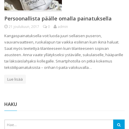
Persoonallista päälle omalla painatuksella
21 joulukuun, 2017
0
admin
Kangaspainatuksella voit luoda juuri sellaisen puseron,
vauvanvaatteen, ruokalapun tai vaikka esiliinan kuin ikinä haluat.
Saat myös teetettyä tilanteeseen kuin tilanteeseen sopivan
asusteen. Anna vaate yllätykseksi ystävälle, sukulaiselle, hääparille
tai läksiäislahjaksi kollegalle. Smartphotolla on pitkä kokemus
tekstiilipainatuksista – onhan t-paita valokuvalla…
Lue lisää
HAKU