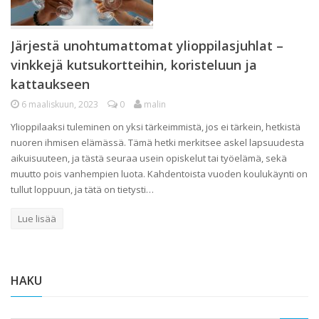
Järjestä unohtumattomat ylioppilasjuhlat –
vinkkejä kutsukortteihin, koristeluun ja
kattaukseen
6 maaliskuun, 2023
0
malin
Ylioppilaaksi tuleminen on yksi tärkeimmistä, jos ei tärkein, hetkistä
nuoren ihmisen elämässä. Tämä hetki merkitsee askel lapsuudesta
aikuisuuteen, ja tästä seuraa usein opiskelut tai työelämä, sekä
muutto pois vanhempien luota. Kahdentoista vuoden koulukäynti on
tullut loppuun, ja tätä on tietysti…
Lue lisää
HAKU