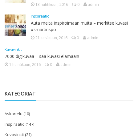
13 huhtikuun, 2016
0
admin
Inspiraatio
Auta meitä inspiroimaan muita – merkitse kuvasi
#smartinspo
21 kesäkuun, 2016
0
admin
Kuvavinkit
7000 digikuvaa – saa kuvasi elämään!
1 heinäkuun, 2016
0
admin
KATEGORIAT
Askartelu
(10)
Inspiraatio
(147)
Kuvavinkit
(21)