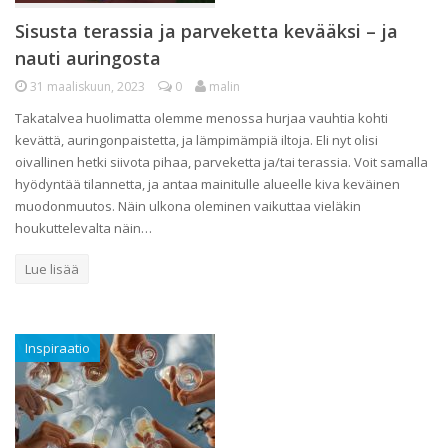
Sisusta terassia ja parveketta kevääksi – ja
nauti auringosta
31 maaliskuun, 2023
0
malin
Takatalvea huolimatta olemme menossa hurjaa vauhtia kohti
kevättä, auringonpaistetta, ja lämpimämpiä iltoja. Eli nyt olisi
oivallinen hetki siivota pihaa, parveketta ja/tai terassia. Voit samalla
hyödyntää tilannetta, ja antaa mainitulle alueelle kiva keväinen
muodonmuutos. Näin ulkona oleminen vaikuttaa vieläkin
houkuttelevalta näin…
Lue lisää
Inspiraatio