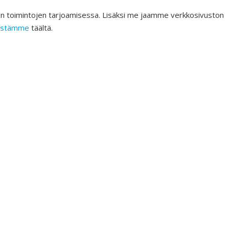
an toimintojen tarjoamisessa. Lisäksi me jaamme verkkosivuston
öistämme
täältä.