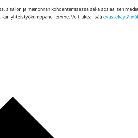
a, sisällön ja mainonnan kohdentamisessa sekä sosiaalisen medi
tiikan yhteistyökumppaneillemme. Voit lukea lisää
evästekäytänn