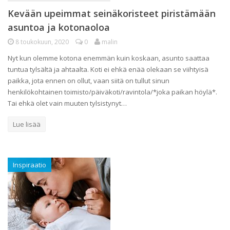
Kevään upeimmat seinäkoristeet piristämään
asuntoa ja kotonaoloa
8 toukokuun, 2020
0
malin
Nyt kun olemme kotona enemmän kuin koskaan, asunto saattaa
tuntua tylsältä ja ahtaalta. Koti ei ehkä enää olekaan se viihtyisä
paikka, jota ennen on ollut, vaan siitä on tullut sinun
henkilökohtainen toimisto/päiväkoti/ravintola/*joka paikan höylä*.
Tai ehkä olet vain muuten tylsistynyt…
Lue lisää
Inspiraatio