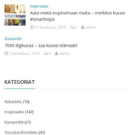
Inspiraatio
Auta meitä inspiroimaan muita – merkitse kuvasi
#smartinspo
21 kesäkuun, 2016
0
admin
Kuvavinkit
7000 digikuvaa – saa kuvasi elämään!
1 heinäkuun, 2016
0
admin
KATEGORIAT
Askartelu
(10)
Inspiraatio
(147)
Kuvavinkit
(21)
Sisustus/koristelu
(41)