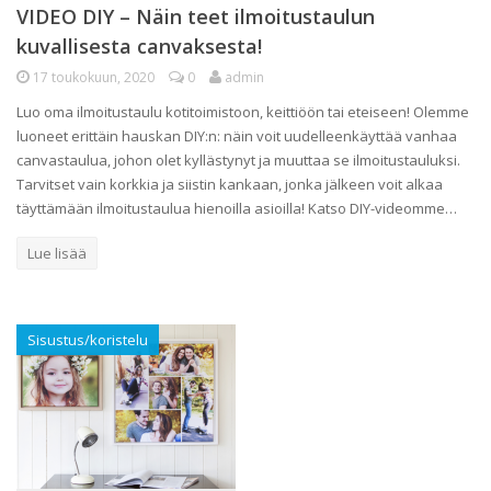
VIDEO DIY – Näin teet ilmoitustaulun
kuvallisesta canvaksesta!
17 toukokuun, 2020
0
admin
Luo oma ilmoitustaulu kotitoimistoon, keittiöön tai eteiseen! Olemme
luoneet erittäin hauskan DIY:n: näin voit uudelleenkäyttää vanhaa
canvastaulua, johon olet kyllästynyt ja muuttaa se ilmoitustauluksi.
Tarvitset vain korkkia ja siistin kankaan, jonka jälkeen voit alkaa
täyttämään ilmoitustaulua hienoilla asioilla! Katso DIY-videomme…
Lue lisää
Sisustus/koristelu