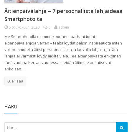
Äitienpäivälahja – 7 persoonallista lahjaideaa
Smartphotolta
5 toukokuun, 2020
0
admin
Me Smartphotolla olemme koonneet parhaat ideat
äitienpäivälahjoja varten – täältä löydät paljon inspiraatiota miten
voit hemmotella äitisi persoonallisella ja luovalla lahjalla, ja tätä
lahjaa ei varmasti löydy äidiltä vielä. Tee äitienpäivästä erikoinen
tänä vuonna Kerran vuodessa meidän äitimme ansaitsevat
erikoisen…
Lue lisää
HAKU