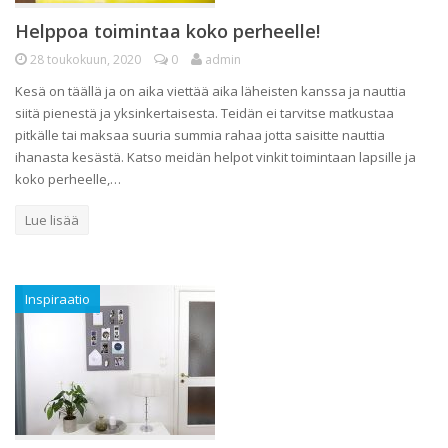
Helppoa toimintaa koko perheelle!
28 toukokuun, 2020
0
admin
Kesä on täällä ja on aika viettää aika läheisten kanssa ja nauttia
siitä pienestä ja yksinkertaisesta. Teidän ei tarvitse matkustaa
pitkälle tai maksaa suuria summia rahaa jotta saisitte nauttia
ihanasta kesästä. Katso meidän helpot vinkit toimintaan lapsille ja
koko perheelle,…
Lue lisää
Inspiraatio