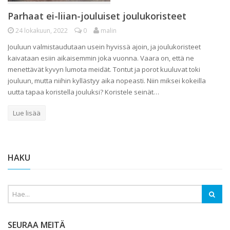
Parhaat ei-liian-jouluiset joulukoristeet
24 lokakuun, 2022
0
malin
Jouluun valmistaudutaan usein hyvissä ajoin, ja joulukoristeet
kaivataan esiin aikaisemmin joka vuonna. Vaara on, että ne
menettävät kyvyn lumota meidät. Tontut ja porot kuuluvat toki
jouluun, mutta niihin kyllästyy aika nopeasti. Niin miksei kokeilla
uutta tapaa koristella jouluksi? Koristele seinät…
Lue lisää
HAKU
SEURAA MEITÄ