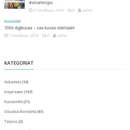
#smartinspo
21 kesäkuun, 2016
0
admin
Kuvavinkit
7000 digikuvaa – saa kuvasi elämään!
1 heinäkuun, 2016
0
admin
KATEGORIAT
Askartelu
(10)
Inspiraatio
(147)
Kuvavinkit
(21)
Sisustus/koristelu
(41)
Tarjous
(2)