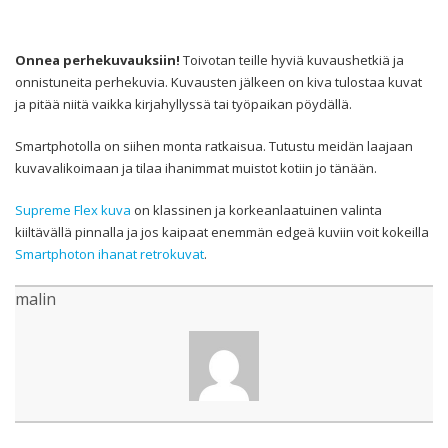
Onnea perhekuvauksiin!
Toivotan teille hyviä kuvaushetkiä ja
onnistuneita perhekuvia. Kuvausten jälkeen on kiva tulostaa kuvat
ja pitää niitä vaikka kirjahyllyssä tai työpaikan pöydällä.
Smartphotolla on siihen monta ratkaisua. Tutustu meidän laajaan
kuvavalikoimaan ja tilaa ihanimmat muistot kotiin jo tänään.
Supreme Flex kuva
on klassinen ja korkeanlaatuinen valinta
kiiltävällä pinnalla ja jos kaipaat enemmän edgeä kuviin voit kokeilla
Smartphoton ihanat retrokuvat
.
malin