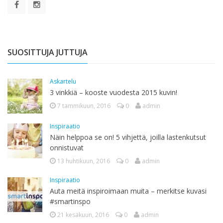
SUOSITTUJA JUTTUJA
Askartelu
3 vinkkiä – kooste vuodesta 2015 kuvin!
7 tammikuun, 2016
0
admin
Inspiraatio
Näin helppoa se on! 5 vihjettä, joilla lastenkutsut
onnistuvat
13 huhtikuun, 2016
0
admin
Inspiraatio
Auta meitä inspiroimaan muita – merkitse kuvasi
#smartinspo
21 kesäkuun, 2016
0
admin