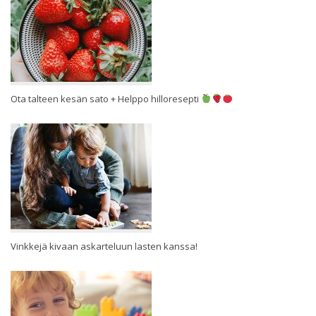
Ota talteen kesän sato + Helppo hilloresepti
Vinkkejä kivaan askarteluun lasten kanssa!