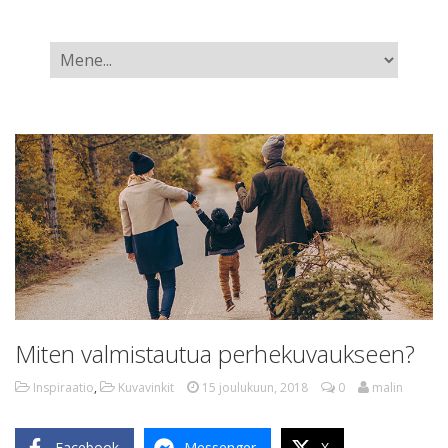
Miten valmistautua perhekuvaukseen?
Inspiraatio
,
Kuvavinkit
15 joulukuun, 2018
0
malin
Facebook
Messenger
X