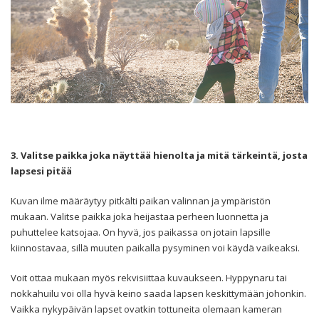
3. Valitse paikka joka näyttää hienolta ja mitä tärkeintä, josta
lapsesi pitää
Kuvan ilme määräytyy pitkälti paikan valinnan ja ympäristön
mukaan. Valitse paikka joka heijastaa perheen luonnetta ja
puhuttelee katsojaa. On hyvä, jos paikassa on jotain lapsille
kiinnostavaa, sillä muuten paikalla pysyminen voi käydä vaikeaksi.
Voit ottaa mukaan myös rekvisiittaa kuvaukseen. Hyppynaru tai
nokkahuilu voi olla hyvä keino saada lapsen keskittymään johonkin.
Vaikka nykypäivän lapset ovatkin tottuneita olemaan kameran