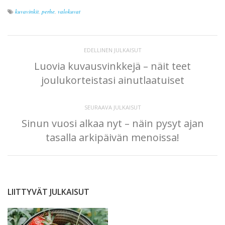
kuvavinkit
,
perhe
,
valokuvat
EDELLINEN JULKAISUT
Luovia kuvausvinkkejä – näit teet
joulukorteistasi ainutlaatuiset
SEURAAVA JULKAISUT
Sinun vuosi alkaa nyt – näin pysyt ajan
tasalla arkipäivän menoissa!
LIITTYVÄT JULKAISUT