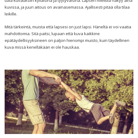
tulla kuvauksiin kylläisinä ja tyytyväisinä. Lapsen mielitila näkyy aina
kuvissa, ja juuri aitous on avainasemassa. Ajallisesti pitää olla tilaa
leikille.
Mitä tärkeintä, muista että lapsesi on just lapsi. Häneltä ei voi vaatia
mahdottomia. Sitä paitsi, lupaan että kuva kaikkine
epätäydellisyyksineen on paljon hienompi muisto, kuin täydellinen
kuva missä kenelläkään ei ole hauskaa.