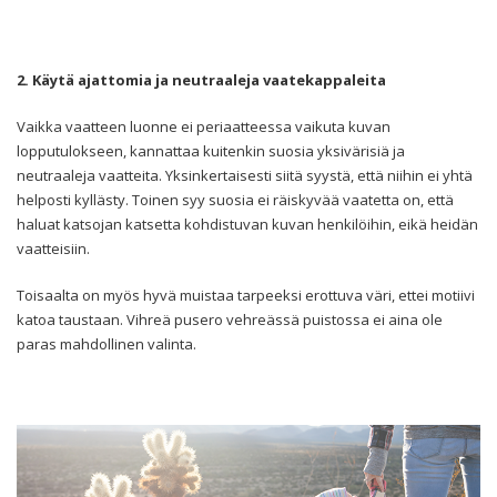
2. Käytä ajattomia ja neutraaleja vaatekappaleita
Vaikka vaatteen luonne ei periaatteessa vaikuta kuvan
lopputulokseen, kannattaa kuitenkin suosia yksivärisiä ja
neutraaleja vaatteita. Yksinkertaisesti siitä syystä, että niihin ei yhtä
helposti kyllästy. Toinen syy suosia ei räiskyvää vaatetta on, että
haluat katsojan katsetta kohdistuvan kuvan henkilöihin, eikä heidän
vaatteisiin.
Toisaalta on myös hyvä muistaa tarpeeksi erottuva väri, ettei motiivi
katoa taustaan. Vihreä pusero vehreässä puistossa ei aina ole
paras mahdollinen valinta.