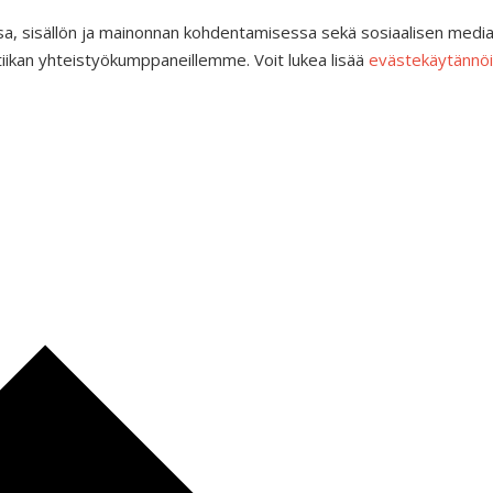
a, sisällön ja mainonnan kohdentamisessa sekä sosiaalisen medi
tiikan yhteistyökumppaneillemme. Voit lukea lisää
evästekäytänn