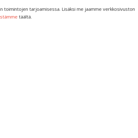
an toimintojen tarjoamisessa. Lisäksi me jaamme verkkosivuston
öistämme
täältä.