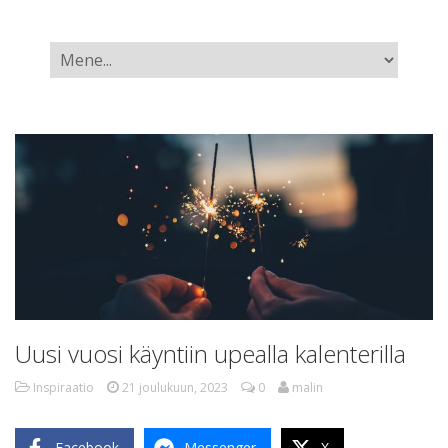
Uusi vuosi käyntiin upealla kalenterilla
Inspiraatio
21 joulukuun, 2023
0
malin
Facebook
Messenger
X