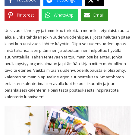
Pinterest
WhatsApp
Email
Uusi vuosi lähestyy ja tammikuu tarkoittaa monelle tietynlaista uutta
alkua. Ehkä tehdään jokin uudenvuodenlupaus, josta halutaan pitää
kiinni kun uusi vuosi lähtee käyntiin. Olipa se uudenvuodenlupaus
mikä tahansa, sen pitäminen ja toteuttaminen helpottuu hyvällä
suunnittelulla. Tähän tehtävään taittuu mainiosti kalenteri, jonka
avulla pystyy organisoimaan ja pitämään kirjaa miten mahdollinen
tavoite etenee. Vaikka mitään uudenvuodenlupausta ei olisi tehty,
kalenteri on mainio apuväline arjen suunnittelussa. Smartphoton
erilaisten kalenterimallien avulla luot helposti kauniin ja juuri
omanlaisesi kalenterin. Poimi tästä postauksesta inspiraatiota
kalenterin luomiseen!