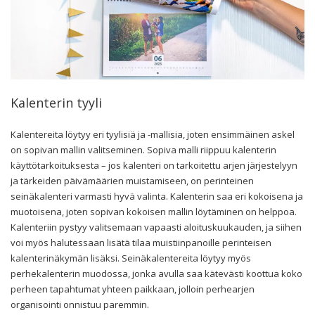
Kalenterin tyyli
Kalentereita löytyy eri tyylisiä ja -mallisia, joten ensimmäinen askel
on sopivan mallin valitseminen. Sopiva malli riippuu kalenterin
käyttötarkoituksesta – jos kalenteri on tarkoitettu arjen järjestelyyn
ja tärkeiden päivämäärien muistamiseen, on perinteinen
seinäkalenteri varmasti hyvä valinta. Kalenterin saa eri kokoisena ja
muotoisena, joten sopivan kokoisen mallin löytäminen on helppoa.
Kalenteriin pystyy valitsemaan vapaasti aloituskuukauden, ja siihen
voi myös halutessaan lisätä tilaa muistiinpanoille perinteisen
kalenterinäkymän lisäksi. Seinäkalentereita löytyy myös
perhekalenterin muodossa, jonka avulla saa kätevästi koottua koko
perheen tapahtumat yhteen paikkaan, jolloin perhearjen
organisointi onnistuu paremmin.