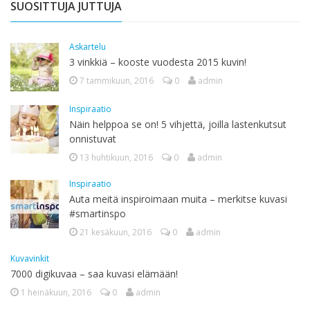
SUOSITTUJA JUTTUJA
Askartelu
3 vinkkiä – kooste vuodesta 2015 kuvin!
7 tammikuun, 2016
0
admin
Inspiraatio
Näin helppoa se on! 5 vihjettä, joilla lastenkutsut
onnistuvat
13 huhtikuun, 2016
0
admin
Inspiraatio
Auta meitä inspiroimaan muita – merkitse kuvasi
#smartinspo
21 kesäkuun, 2016
0
admin
Kuvavinkit
7000 digikuvaa – saa kuvasi elämään!
1 heinäkuun, 2016
0
admin