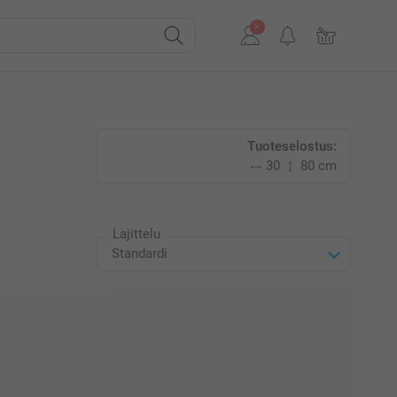
Tuoteselostus:
30
80 cm
Lajittelu