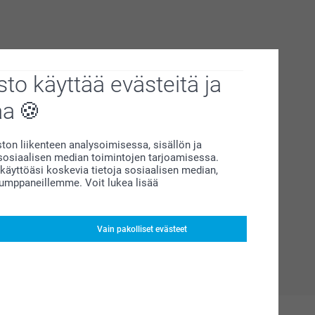
to käyttää evästeitä ja
aa
on liikenteen analysoimisessa, sisällön ja
siaalisen median toimintojen tarjoamisessa.
äyttöäsi koskevia tietoja sosiaalisen median,
kumppaneillemme. Voit lukea lisää
Vain pakolliset evästeet