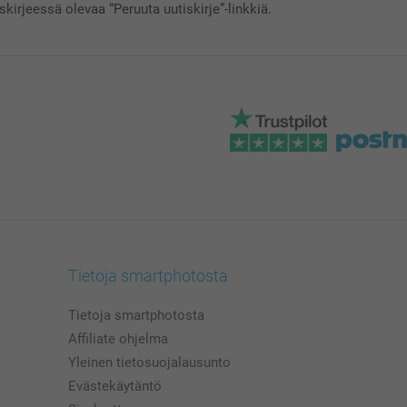
skirjeessä olevaa “Peruuta uutiskirje”-linkkiä.
Tietoja smartphotosta
Tietoja smartphotosta
Affiliate ohjelma
Yleinen tietosuojalausunto
Evästekäytäntö