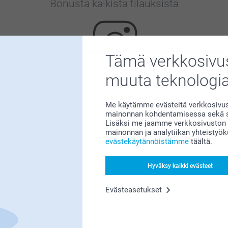
Bonusta kaikista tilauksista
Tämä verkkosivus
muuta teknologi
Etsitkö inspiraatiota?
Me käytämme evästeitä verkkosivust
mainonnan kohdentamisessa sekä so
Lisäksi me jaamme verkkosivuston k
mainonnan ja analytiikan yhteistyö
evästekäytännöistämme
täältä.
Hyväksy kaikki evästeet
Olemme täällä sinun vuoksesi
Evästeasetukset