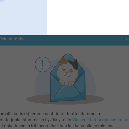
Tilaa uutiskirje
irjoita sähköpostiosoitteesi tähän
Rekisteröidy
aamalla uutiskirjeemme saat tietoa tuotteistamme ja
koistarjouksistamme, ja hyväksyt näin
Yleisen Tietosuojalausuma
t koska tahansa irtisanoa tilauksen klikkaamalla jokaisessa