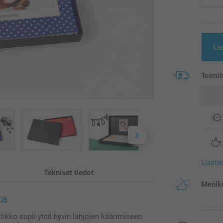
Li
Toimit
Lisäti
Tekniset tiedot
Menikö
ta
atikko sopii yhtä hyvin lahjojen käärimiseen