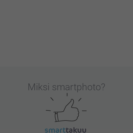
eille kullanarvoista.
martphoto.fi!
Miksi
smartphoto
?