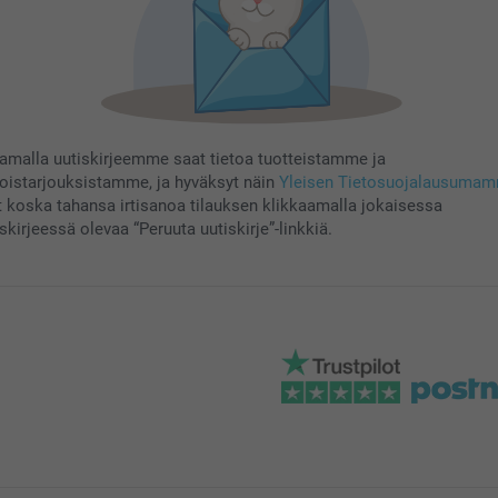
aamalla uutiskirjeemme saat tietoa tuotteistamme ja
koistarjouksistamme, ja hyväksyt näin
Yleisen Tietosuojalausuma
t koska tahansa irtisanoa tilauksen klikkaamalla jokaisessa
skirjeessä olevaa “Peruuta uutiskirje”-linkkiä.