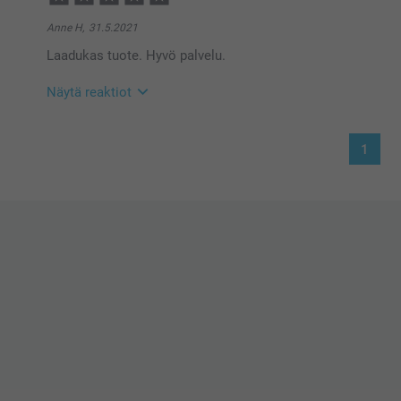
Anne H,
31.5.2021
Laadukas tuote. Hyvö palvelu.
Näytä reaktiot
1.6.2021
1
11:21
Hei Anne
Tuhannet kiitokset lahjarasia palautteestasi, se on m
Toivottavasti nähdään pian uudestaan osoitteessa s
Lämpimin terveisin
Johanna, Smartphoto