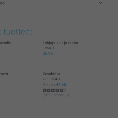
sto
at euroina, sisältävät arvonlisäveron ja eivät sisällä
t tuotteet
kuvalla
Lahjapussit ja rasiat
6 mallia
26,95
)
ortit
Kuvakirjat
Yli 10 mallia
Alkaen
44,95
)
(987 arvostelut)