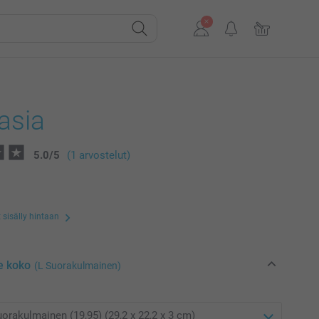
asia
5.0
/
5
(1 arvostelut)
 sisälly hintaan
e koko
(L Suorakulmainen)