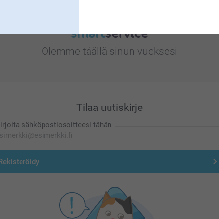
Olemme täällä sinun vuoksesi
Tilaa uutiskirje
irjoita sähköpostiosoitteesi tähän
Rekisteröidy