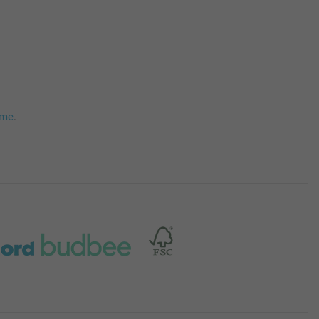
mme
.