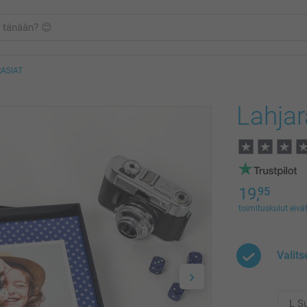
ASIAT
Lahjar
19,
95
toimituskulut eivät
Valits