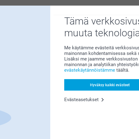
Tyytyväisyystakuu
Tämä verkkosivus
muuta teknologi
Me käytämme evästeitä verkkosivust
mainonnan kohdentamisessa sekä so
Lisäksi me jaamme verkkosivuston k
Bonusta kaikista tilauksista
mainonnan ja analytiikan yhteistyö
evästekäytännöistämme
täältä.
Hyväksy kaikki evästeet
Evästeasetukset
Etsitkö inspiraatiota?