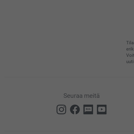
Til
eri
Voi
uuti
Seuraa meitä