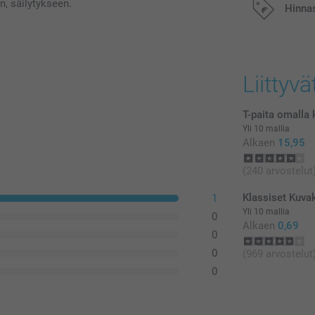
n, säilytykseen.
Hinna
Kaikki hinnat ov
postikuluja.
Liittyvä
T-paita omalla 
Yli 10 mallia
Alkaen
15,95
(240 arvostelut
Klassiset Kuvak
1
Yli 10 mallia
0
Alkaen
0,69
0
0
(969 arvostelut
0