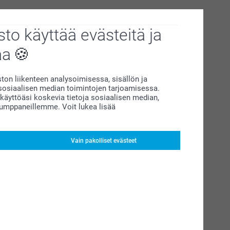
to käyttää evästeitä ja
aa
on liikenteen analysoimisessa, sisällön ja
siaalisen median toimintojen tarjoamisessa.
äyttöäsi koskevia tietoja sosiaalisen median,
kumppaneillemme. Voit lukea lisää
Vain pakolliset evästeet