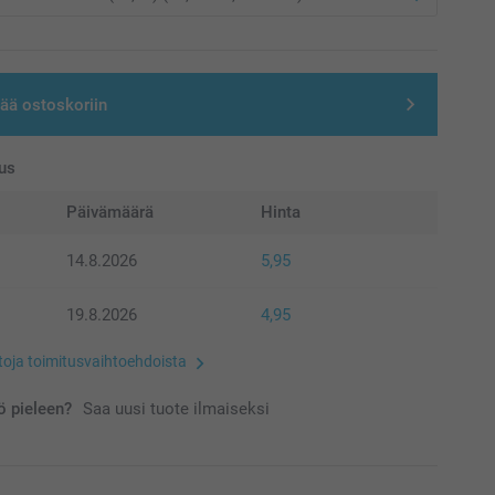
sää ostoskoriin
us
Päivämäärä
Hinta
14.8.2026
5,95
19.8.2026
4,95
etoja toimitusvaihtoehdoista
 pieleen?
Saa uusi tuote ilmaiseksi