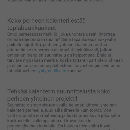
vapaasti valita mistä kuukaudesta kalenteri alkaa.
Koko perheen kalenteri estää
tuplabuukkaukset
Onko perheessäsi henkilö, joka unohtaa usein ilmoittaa
omista menoistaan muille? Siinä tapauksessa näkyvälle
paikalle sijoitettu, perheen yhteinen kalenteri auttaa
pitämään koko perheen aikataulut läpinäkyvinä, jolloin
omienkin menojen suunnittelu on helpompaa. Enää ei
tarvitse myöskään miettiä, koska tyttären partioleiri olikaan
ja eihän se vain mene päällekkäin isovanhempien vierailun
tai pikkuveljen
syntymäpäivien
kanssa!
Tehkää kalenterin suunnittelusta koko
perheen yhteinen projekti!
Suunnittele smartphoton avulla helposti kätevä, yhteinen
kalenteri perheelle, juuri sillä ilmeellä kuin toivot. Voit
valita monista eri malleista, ja lisätä omia kuvia jokaiselle
kuukaudelle, vaikkapa aina eri kuvan kunkin
perheenjäsenen kohdalle. On hauska idea valita kuvat