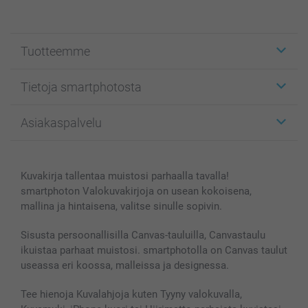
Tuotteemme
Etiketit
Tietoja smartphotosta
Kuvakortit
Kuvalahjat
Tietoja smartphotosta
Asiakaspalvelu
Kuvakirjat
Affiliate ohjelma
Canvas & Seinäkoristeet
Yleinen tietosuojalausunto
Ota yhteyttä & FAQ
Valokuvat, Julisteet & Taskukirjat
Evästekäytäntö
100% tyytyväisyystakuu
Kuvakirja tallentaa muistosi parhaalla tavalla!
Kännykkä & Tabletti
Sivukartta
smartbonus
smartphoton Valokuvakirjoja on usean kokoisena,
MyNameBook
Ehdot/takuut
Hinnat & maksutavat
mallina ja hintaisena, valitse sinulle sopivin.
Kuvakalenterit & Päivyrit
Investor Relations
Tilausten tila
Valokuvakehykset & Lisätarvikkeet
Sisusta persoonallisilla Canvas-tauluilla, Canvastaulu
ikuistaa parhaat muistosi. smartphotolla on Canvas taulut
Lahjakortti
useassa eri koossa, malleissa ja designessa.
Kaikki kuvatuotteet
Tee hienoja Kuvalahjoja kuten Tyyny valokuvalla,