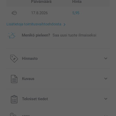
Päivämäärä
Hinta
17.8.2026
5,95
Lisätietoja toimitusvaihtoehdoista
Menikö pieleen?
Saa uusi tuote ilmaiseksi
Hinnasto
Kaikki hinnat ovat euroina, sisältävät arvonlisäveron ja
Kuvaus
eivät sisällä postikuluja.
Tekniset tiedot