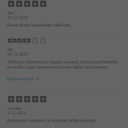
Sari,
24.12.2025
Kuvat olivat laadukkaan näköiset.
NK,
24.12.2025
Tykkäsin kalenterista muuten kovasti, mutta kansilehdellä
on melko suuri pisaranmuotoinen täplä valokuvassa.
Näytä reaktiot
21.1.2026
10:52
Hei NK!
Jennika,
Kiitokset palautteestasi, olemme kiitollisia siitä 🌸
3.12.2025
Ethän epäröi ottaa yhteyttä asiakaspalveluun
saadaksesi apua, mikäli tarvitset sitä 😊
Onnistunut kalenteri ja toimitus tälläkin kertaa
Lämpimin terveisin