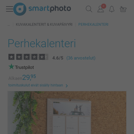
KUVAKALENTERIT & KUVAPÄIVYRI
PERHEKALENTERI
Perhekalenteri
4.6
/
5
(36 arvostelut)
29,
95
Alkaen
toimituskulut eivät sisälly hintaan