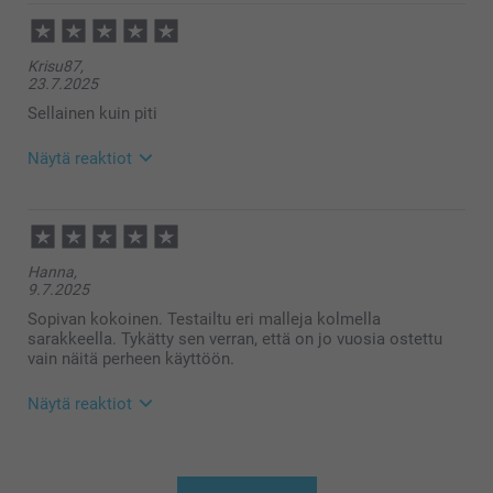
Kaisa @smartphoto
Krisu87,
23.7.2025
Sellainen kuin piti
Näytä reaktiot
24.7.2025
09:15
Hei Krisu87,
Hanna,
Lämmin kiitos 5 tähdestä – arvostamme
9.7.2025
palautettasi suuresti! Ihanaa kuulla, että pidät
kalenterista. Se on loistava tapa koota yhteen viime
Sopivan kokoinen. Testailtu eri malleja kolmella
vuoden parhaat muistot ja suunnitella tulevaa 🥰
sarakkeella. Tykätty sen verran, että on jo vuosia ostettu
Lämpimin kiitoksin,
vain näitä perheen käyttöön.
Kirsi @smartphoto
Näytä reaktiot
9.7.2025
13:22