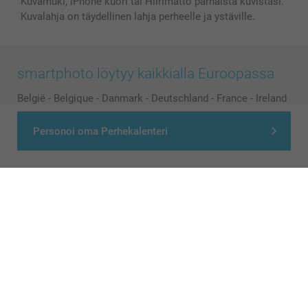
Kuvamuki, iPhone kuori tai Hiirimatto parhaista kuvistasi.
Kuvalahja on täydellinen lahja perheelle ja ystäville.
smartphoto löytyy kaikkialla Euroopassa
België
-
Belgique
-
Danmark
-
Deutschland
-
France
-
Ireland
-
Nederland
-
Norge
-
Österreich
-
Schweiz
-
Suisse
-
Personoi oma Perhekalenteri
Switzerland
-
Suomi
-
Sverige
-
United Kingdom
-
Other Countries
Kaikki hinnat ovat euroina, sisältävät arvonlisäveron ja eivät sisällä
postikuluja.
© smartphoto group. All rights reserved