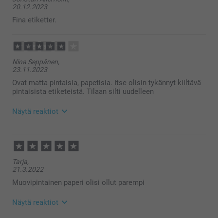
20.12.2023
Fina etiketter.
Nina Seppänen,
23.11.2023
Ovat matta pintaisia, papetisia. Itse olisin tykännyt kiiltävä
pintaisista etiketeistä. Tilaan silti uudelleen
Näytä reaktiot
29.11.2023
15:21
Hei Nina!
Tarja,
Suuret kiitokset 4 tähdestä ja palautteesta. Ihanaa
21.3.2022
että pidät tilaamistasi Etiketeistä :)
Toivottavasti näemme pian taas smartphoto.fi -
Muovipintainen paperi olisi ollut parempi
osoitteessa.
Näytä reaktiot
Lämpimin kiitoksin,
Kaisa@smartphoto