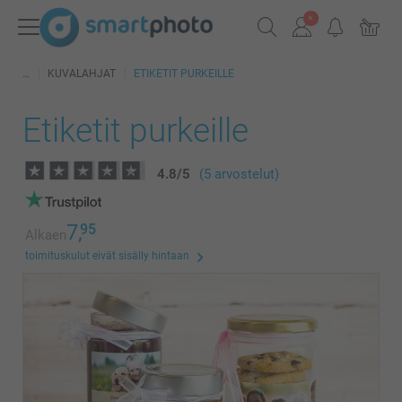
KUVALAHJAT
ETIKETIT PURKEILLE
Etiketit purkeille
4.8
/
5
(5 arvostelut)
7,
95
Alkaen
toimituskulut eivät sisälly hintaan