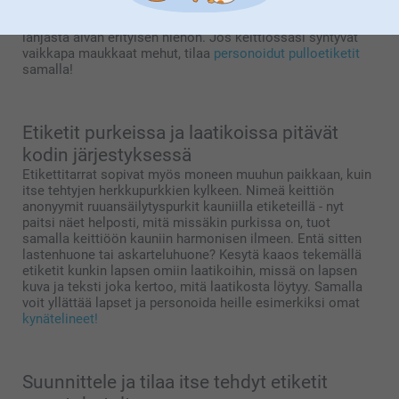
purnukat kruunataan tietysti itse tehdyillä etiketeillä! Kun
etikettiä koristaa personoitu kuva ja teksti, tekee se
lahjasta aivan erityisen hienon. Jos keittiössäsi syntyvät
vaikkapa maukkaat mehut, tilaa
personoidut pulloetiketit
samalla!
Etiketit purkeissa ja laatikoissa pitävät
kodin järjestyksessä
Etikettitarrat sopivat myös moneen muuhun paikkaan, kuin
itse tehtyjen herkkupurkkien kylkeen. Nimeä keittiön
anonyymit ruuansäilytyspurkit kauniilla etiketeillä - nyt
paitsi näet helposti, mitä missäkin purkissa on, tuot
samalla keittiöön kauniin harmonisen ilmeen. Entä sitten
lastenhuone tai askarteluhuone? Kesytä kaaos tekemällä
etiketit kunkin lapsen omiin laatikoihin, missä on lapsen
kuva ja teksti joka kertoo, mitä laatikosta löytyy. Samalla
voit yllättää lapset ja personoida heille esimerkiksi omat
kynätelineet!
Suunnittele ja tilaa itse tehdyt etiketit