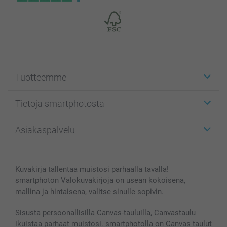
Tuotteemme
Etiketit
Tietoja smartphotosta
Kuvakortit
Kuvalahjat
Tietoja smartphotosta
Asiakaspalvelu
Kuvakirjat
Affiliate ohjelma
Canvas & Seinäkoristeet
Yleinen tietosuojalausunto
Ota yhteyttä & FAQ
Valokuvat, Julisteet & Taskukirjat
Evästekäytäntö
100% tyytyväisyystakuu
Kuvakirja tallentaa muistosi parhaalla tavalla!
Kännykkä & Tabletti
Sivukartta
smartbonus
smartphoton Valokuvakirjoja on usean kokoisena,
MyNameBook
Ehdot/takuut
Hinnat & maksutavat
mallina ja hintaisena, valitse sinulle sopivin.
Kuvakalenterit & Päivyrit
Investor Relations
Tilausten tila
Valokuvakehykset & Lisätarvikkeet
Sisusta persoonallisilla Canvas-tauluilla, Canvastaulu
ikuistaa parhaat muistosi. smartphotolla on Canvas taulut
Lahjakortti