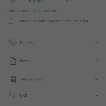
19.8.2026
4,95
Lisätietoja toimitusvaihtoehdoista
Menikö pieleen?
Saa uusi tuote ilmaiseksi
Hinnasto
Kaikki hinnat ovat euroina, sisältävät arvonlisäveron ja
Kuvaus
eivät sisällä postikuluja.
Tekniset tiedot
UKK