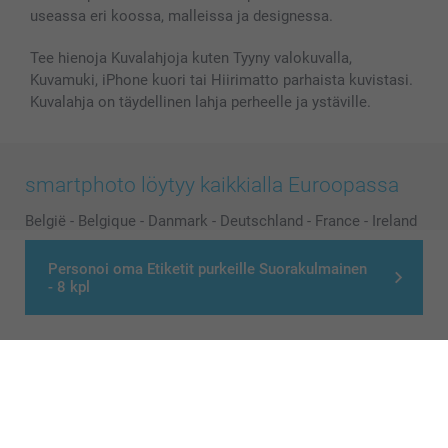
useassa eri koossa, malleissa ja designessa.
Kaikki kuvatuotteet
Tee hienoja Kuvalahjoja kuten Tyyny valokuvalla,
Kuvamuki, iPhone kuori tai Hiirimatto parhaista kuvistasi.
Kuvalahja on täydellinen lahja perheelle ja ystäville.
smartphoto löytyy kaikkialla Euroopassa
België
-
Belgique
-
Danmark
-
Deutschland
-
France
-
Ireland
-
Nederland
-
Norge
-
Österreich
-
Schweiz
-
Suisse
-
Personoi oma Etiketit purkeille Suorakulmainen
Switzerland
-
Suomi
-
Sverige
-
United Kingdom
-
- 8 kpl
Other Countries
Kaikki hinnat ovat euroina, sisältävät arvonlisäveron ja eivät sisällä
postikuluja.