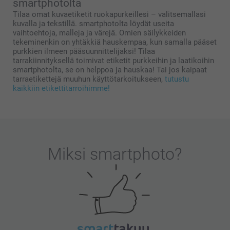
smartphotolta
Tilaa omat kuvaetiketit ruokapurkeillesi – valitsemallasi
kuvalla ja tekstillä. smartphotolta löydät useita
vaihtoehtoja, malleja ja värejä. Omien säilykkeiden
tekeminenkin on yhtäkkiä hauskempaa, kun samalla pääset
purkkien ilmeen pääsuunnittelijaksi! Tilaa
tarrakiinnityksellä toimivat etiketit purkkeihin ja laatikoihin
smartphotolta, se on helppoa ja hauskaa! Tai jos kaipaat
tarraetikettejä muuhun käyttötarkoitukseen,
tutustu
kaikkiin etikettitarroihimme!
Miksi
smartphoto
?