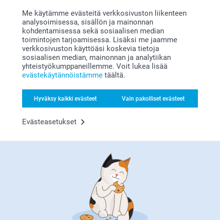
(6 arvostelut)
(9 arvostelut)
Me käytämme evästeitä verkkosivuston liikenteen
analysoimisessa, sisällön ja mainonnan
Etiketit
Keksirasia metalli
kohdentamisessa sekä sosiaalisen median
toimintojen tarjoamisessa. Lisäksi me jaamme
7,95
6 mallia
verkkosivuston käyttöäsi koskevia tietoja
Alkaen
21,95
sosiaalisen median, mainonnan ja analytiikan
(1 arvostelut)
yhteistyökumppaneillemme. Voit lukea lisää
(18 arvostelut)
evästekäytännöistämme
täältä.
Hyväksy kaikki evästeet
Vain pakolliset evästeet
Vinkkejä ja niksejä
Evästeasetukset
etiketteihimme liittyen
Anna lahjaksi itse tehtyjä herkkuja itse
tehdyillä etiketeillä
Itse tehdyt
lahjat
ovat takuuvarmasti lahjansaajan mieleen!
Ja jos lahja on jotakin syötävää, aina parempi. Ja
vaihtoehtoja on valtavasti: keitä hilloa puutarhasi tai torin
antimista, valmista chutneytä, tee valmis sekoitus
keksitaikinaan, johon lisätään vain neste ja rasva. Tee oma
teesekoitus, mysliä tai kuivaa sieniä. Ja nämä upeat