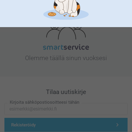
Etsitkö inspiraatiota?
Olemme täällä sinun vuoksesi
Tilaa uutiskirje
Kirjoita sähköpostiosoitteesi tähän
Rekisteröidy