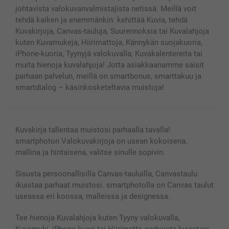
MyNameBook
Ehdot/takuut
Hinnat & maksutavat
johtavista valokuvanvalmistajista netissä. Meillä voit
Kuvakalenterit & Päivyrit
Investor Relations
Tilausten tila
tehdä kaiken ja enemmänkin: kehittää Kuvia, tehdä
Valokuvakehykset & Lisätarvikkeet
Kuvakirjoja, Canvas-tauluja, Suurennoksia tai Kuvalahjoja
Lahjakortti
kuten Kuvamukeja, Hiirimattoja, Kännykän suojakuoria,
iPhone-kuoria, Tyynyjä valokuvalla, Kuvakalentereita tai
Kaikki kuvatuotteet
muita hienoja kuvalahjoja! Jotta asiakkaanamme saisit
parhaan palvelun, meillä on smartbonus, smarttakuu ja
smartdialog – käsinkosketeltavia muistoja!
Kuvakirja tallentaa muistosi parhaalla tavalla!
smartphoton Valokuvakirjoja on usean kokoisena,
mallina ja hintaisena, valitse sinulle sopivin.
Sisusta persoonallisilla Canvas-tauluilla, Canvastaulu
ikuistaa parhaat muistosi. smartphotolla on Canvas taulut
useassa eri koossa, malleissa ja designessa.
Tee hienoja Kuvalahjoja kuten Tyyny valokuvalla,