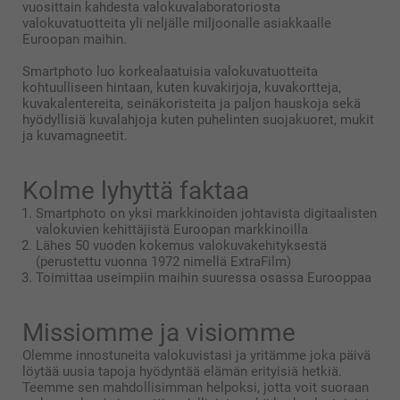
vuosittain kahdesta valokuvalaboratoriosta
valokuvatuotteita yli neljälle miljoonalle asiakkaalle
Euroopan maihin.
Smartphoto luo korkealaatuisia valokuvatuotteita
kohtuulliseen hintaan, kuten kuvakirjoja, kuvakortteja,
kuvakalentereita, seinäkoristeita ja paljon hauskoja sekä
hyödyllisiä kuvalahjoja kuten puhelinten suojakuoret, mukit
ja kuvamagneetit.
Kolme lyhyttä faktaa
Smartphoto on yksi markkinoiden johtavista digitaalisten
valokuvien kehittäjistä Euroopan markkinoilla
Lähes 50 vuoden kokemus valokuvakehityksestä
(perustettu vuonna 1972 nimellä ExtraFilm)
Toimittaa useimpiin maihin suuressa osassa Eurooppaa
Missiomme ja visiomme
Olemme innostuneita valokuvistasi ja yritämme joka päivä
löytää uusia tapoja hyödyntää elämän erityisiä hetkiä.
Teemme sen mahdollisimman helpoksi, jotta voit suoraan