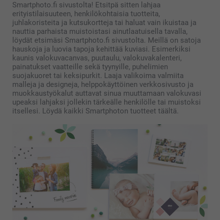
Smartphoto.fi sivustolta! Etsitpä sitten lahjaa
erityistilaisuuteen, henkilökohtaisia ​​tuotteita,
juhlakoristeita ja kutsukortteja tai haluat vain ikuistaa ja
nauttia parhaista muistoistasi ainutlaatuisella tavalla,
löydät etsimäsi Smartphoto.fi sivustolta. Meillä on satoja
hauskoja ja luovia tapoja kehittää kuviasi. Esimerkiksi
kaunis valokuvacanvas, puutaulu, valokuvakalenteri,
painatukset vaatteille sekä tyynyille, puhelimien
suojakuoret tai keksipurkit. Laaja valikoima valmiita
malleja ja designeja, helppokäyttöinen verkkosivusto ja
muokkaustyökalut auttavat sinua muuttamaan valokuvasi
upeaksi lahjaksi jollekin tärkeälle henkilölle tai muistoksi
itsellesi. Löydä kaikki Smartphoton tuotteet täältä.