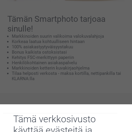
Tämän Smartphoto tarjoaa
sinulle!
Markkinoiden suurin valikoima valokuvalahjoja
Korkeaa laatua kohtuulliseen hintaan
100% asiakastyytyväisyystakuu
Bonus kaikista ostoksistasi
Kehitys FSC-merkittyyn paperiin
Henkilökohtainen asiakaspalvelu
Markkinoiden ketterin kuvakirjaohjelma
Tilaa helposti verkosta - maksa kortilla, nettipankilla tai
KLARNA:lla
Miksi
smartphoto
?
Tämä verkkosivusto
käyttää evästeitä ja