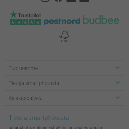
Tuotteemme
Etiketit
Tietoja smartphotosta
Kuvakortit
Kuvalahjat
Tietoja smartphotosta
Asiakaspalvelu
Kuvakirjat
Affiliate ohjelma
Canvas & Seinäkoristeet
Yleinen tietosuojalausunto
Ota yhteyttä & FAQ
Valokuvat, Julisteet & Taskukirjat
Evästekäytäntö
100% tyytyväisyystakuu
Tietoja smartphotosta
Kännykkä & Tabletti
Sivukartta
smartbonus
smartphoto, entinen ExtraFilm, on yksi Euroopan