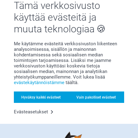
Tämä verkkosivusto
käyttää evästeitä ja
muuta teknologiaa
Me käytämme evästeitä verkkosivuston liikenteen
analysoimisessa, sisällön ja mainonnan
kohdentamisessa sekä sosiaalisen median
toimintojen tarjoamisessa. Lisäksi me jaamme
verkkosivuston käyttöäsi koskevia tietoja
Polttarit
Hääpäivä
sosiaalisen median, mainonnan ja analytiikan
yhteistyökumppaneillemme. Voit lukea lisää
evästekäytännöistämme
täältä.
Kaikki teidän kauneimpaan
Hyväksy kaikki evästeet
Vain pakolliset evästeet
päivään: kutsut, koristeet &
Evästeasetukset
paljon muuta
Onnittelut, menette naimisiin! Tuo suuri päivä ansaitsee
persoonallisen ilmeen, joka kertoo teidän tarinanne.
Haaveiletpa suurellisista häistä tai intiimeistä