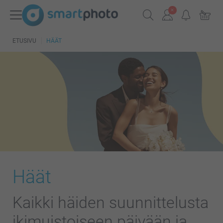
ETUSIVU
HÄÄT
Häät
Kaikki häiden suunnittelusta
ikimuistoiseen päivään ja