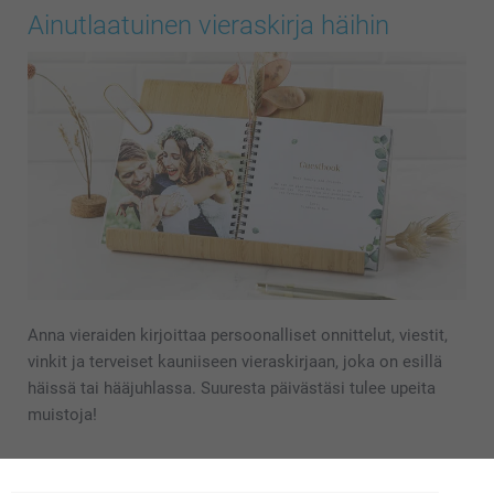
Ainutlaatuinen vieraskirja häihin
Anna vieraiden kirjoittaa persoonalliset onnittelut, viestit,
vinkit ja terveiset kauniiseen vieraskirjaan, joka on esillä
häissä tai hääjuhlassa. Suuresta päivästäsi tulee upeita
muistoja!
Lue lisää