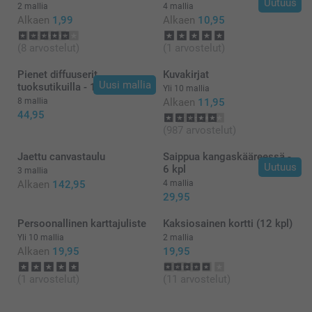
Uutuus
2 mallia
4 mallia
Alkaen
1,99
Alkaen
10,95
(8 arvostelut)
(1 arvostelut)
Pienet diffuuserit
Kuvakirjat
Uusi mallia
tuoksutikuilla - 12 kpl
Yli 10 mallia
8 mallia
Alkaen
11,95
44,95
(987 arvostelut)
Jaettu canvastaulu
Saippua kangaskääreessä -
Uutuus
6 kpl
3 mallia
Alkaen
142,95
4 mallia
29,95
Persoonallinen karttajuliste
Kaksiosainen kortti (12 kpl)
Yli 10 mallia
2 mallia
Alkaen
19,95
19,95
(1 arvostelut)
(11 arvostelut)