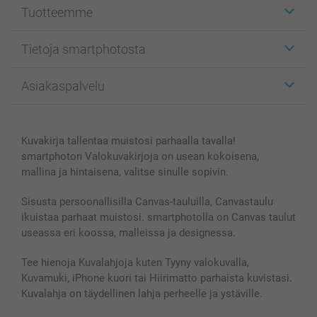
Tuotteemme
Etiketit
Tietoja smartphotosta
Kuvakortit
Kuvalahjat
Tietoja smartphotosta
Asiakaspalvelu
Kuvakirjat
Affiliate ohjelma
Canvas & Seinäkoristeet
Yleinen tietosuojalausunto
Ota yhteyttä & FAQ
Valokuvat, Julisteet & Taskukirjat
Evästekäytäntö
100% tyytyväisyystakuu
Kuvakirja tallentaa muistosi parhaalla tavalla!
Kännykkä & Tabletti
Sivukartta
smartbonus
smartphoton Valokuvakirjoja on usean kokoisena,
MyNameBook
Ehdot/takuut
Hinnat & maksutavat
mallina ja hintaisena, valitse sinulle sopivin.
Kuvakalenterit & Päivyrit
Investor Relations
Tilausten tila
Valokuvakehykset & Lisätarvikkeet
Sisusta persoonallisilla Canvas-tauluilla, Canvastaulu
ikuistaa parhaat muistosi. smartphotolla on Canvas taulut
Lahjakortti
useassa eri koossa, malleissa ja designessa.
Kaikki kuvatuotteet
Tee hienoja Kuvalahjoja kuten Tyyny valokuvalla,
Kuvamuki, iPhone kuori tai Hiirimatto parhaista kuvistasi.
Kuvalahja on täydellinen lahja perheelle ja ystäville.