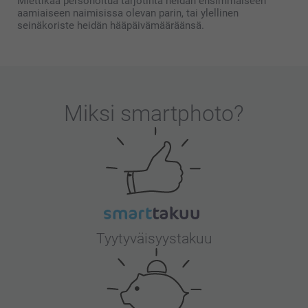
Miettikää personoitua tarjotinta heidän ensimmäiseen
aamiaiseen naimisissa olevan parin, tai ylellinen
seinäkoriste heidän hääpäivämääräänsä.
Miksi
smartphoto
?
Tyytyväisyystakuu