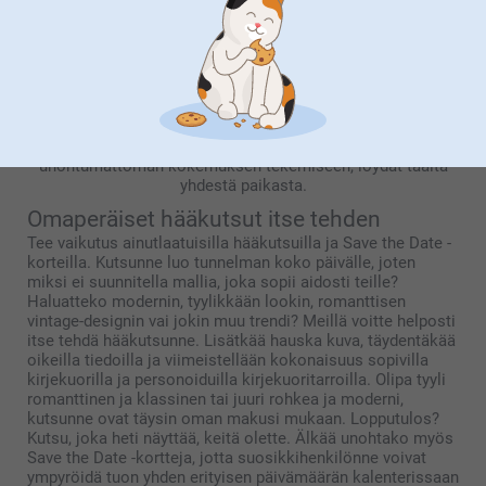
puutarhajuhlista, autamme teitä tekemään ainutlaatuisen
rakkaustarinanne näkyväksi. Ensimmäisestä hääkutsusta,
joka luo tunnelman, viimeisiin kiitoslahjoihin, jotka
vieraanne vievät mukanaan kotiin: täältä löydät kaiken,
jotta häistänne tulee unohtumattomia. Tutustu
personoituihin kutsuihin, omaperäisiin pöytäkoristeisiin,
ainutlaatuisiin kiitoslahjoihin ja lahjoihin, jotka ovat aidosti
teidän näköisiänne. Kaikki mitä tarvitsette häistänne
unohtumattoman kokemuksen tekemiseen, löydät täältä
yhdestä paikasta.
Omaperäiset hääkutsut itse tehden
Tee vaikutus ainutlaatuisilla hääkutsuilla ja Save the Date -
korteilla. Kutsunne luo tunnelman koko päivälle, joten
miksi ei suunnitella mallia, joka sopii aidosti teille?
Haluatteko modernin, tyylikkään lookin, romanttisen
vintage-designin vai jokin muu trendi? Meillä voitte helposti
itse tehdä hääkutsunne. Lisätkää hauska kuva, täydentäkää
oikeilla tiedoilla ja viimeistellään kokonaisuus sopivilla
kirjekuorilla ja personoiduilla kirjekuoritarroilla. Olipa tyyli
romanttinen ja klassinen tai juuri rohkea ja moderni,
kutsunne ovat täysin oman makusi mukaan. Lopputulos?
Kutsu, joka heti näyttää, keitä olette. Älkää unohtako myös
Save the Date -kortteja, jotta suosikkihenkilönne voivat
ympyröidä tuon yhden erityisen päivämäärän kalenterissaan