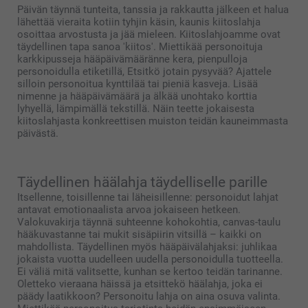
Päivän täynnä tunteita, tanssia ja rakkautta jälkeen et halua
lähettää vieraita kotiin tyhjin käsin, kaunis kiitoslahja
osoittaa arvostusta ja jää mieleen. Kiitoslahjoamme ovat
täydellinen tapa sanoa 'kiitos'. Miettikää personoituja
karkkipusseja hääpäivämääränne kera, pienpulloja
personoidulla etiketillä, Etsitkö jotain pysyvää? Ajattele
silloin personoitua kynttilää tai pieniä kasveja. Lisää
nimenne ja hääpäivämäärä ja älkää unohtako korttia
lyhyellä, lämpimällä tekstillä. Näin teette jokaisesta
kiitoslahjasta konkreettisen muiston teidän kauneimmasta
päivästä.
Täydellinen häälahja täydelliselle parille
Itsellenne, toisillenne tai läheisillenne: personoidut lahjat
antavat emotionaalista arvoa jokaiseen hetkeen.
Valokuvakirja täynnä suhteenne kohokohtia, canvas-taulu
hääkuvastanne tai mukit sisäpiirin vitsillä – kaikki on
mahdollista. Täydellinen myös hääpäivälahjaksi: juhlikaa
jokaista vuotta uudelleen uudella personoidulla tuotteella.
Ei väliä mitä valitsette, kunhan se kertoo teidän tarinanne.
Oletteko vieraana häissä ja etsittekö häälahja, joka ei
päädy laatikkoon? Personoitu lahja on aina osuva valinta.