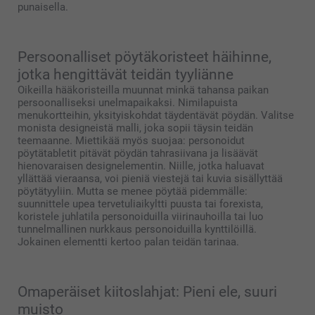
punaisella.
Persoonalliset pöytäkoristeet häihinne,
jotka hengittävät teidän tyyliänne
Oikeilla hääkoristeilla muunnat minkä tahansa paikan
persoonalliseksi unelmapaikaksi. Nimilapuista
menukortteihin, yksityiskohdat täydentävät pöydän. Valitse
monista designeistä malli, joka sopii täysin teidän
teemaanne. Miettikää myös suojaa: personoidut
pöytätabletit pitävät pöydän tahrasiivana ja lisäävät
hienovaraisen designelementin. Niille, jotka haluavat
yllättää vieraansa, voi pieniä viestejä tai kuvia sisällyttää
pöytätyyliin. Mutta se menee pöytää pidemmälle:
suunnittele upea tervetuliaikyltti puusta tai forexista,
koristele juhlatila personoiduilla viirinauhoilla tai luo
tunnelmallinen nurkkaus personoiduilla kynttilöillä.
Jokainen elementti kertoo palan teidän tarinaa.
Omaperäiset kiitoslahjat: Pieni ele, suuri
muisto