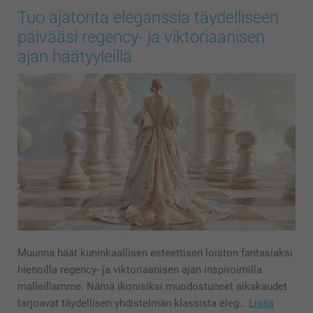
Tuo ajatonta eleganssia täydelliseen
päivääsi regency- ja viktoriaanisen
ajan häätyyleillä
Muunna häät kuninkaallisen esteettisen loiston fantasiaksi
hienoilla regency- ja viktoriaanisen ajan inspiroimilla
malleillamme. Nämä ikonisiksi muodostuneet aikakaudet
tarjoavat täydellisen yhdistelmän klassista eleg…
Lisää