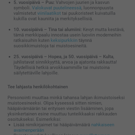
5. vuosipäivä – Puu:
Vahvojen juurien ja kasvun
symboli.
Valokuvat puutelineessä
, luonnonpuusta
valmistetut
viinilaatikot
tai puukoristeet kuivatuilla
kukilla ovat kauniita ja merkityksellisiä.
10. vuosipäivä – Tina tai alumiini:
Kevyt mutta kestävä,
tämä merkkipaalu innostaa usein luoviin moderneihin
ratkaisuihin kuten
keksipurkkiin
täynnä
suosikkimuistoja tai muistoesineitä.
25. vuosipäivä – Hopea, ja 50. vuosipäivä – Kulta
,
juhlistavat sinnikkyyttä, arvoa ja ajatonta rakkautta!
Täydellisiä hetkiä arvokkaammille tai muistoina
säilytettäville lahjoille.
Tee lahjasta henkilökohtainen
Personointi muuttaa minkä tahansa lahjan ikimuistoiseksi
muistoesineeksi. Olipa kyseessä sitten nimien,
hääpäivämäärän tai erityisen viestin lisääminen, jopa
yksinkertainen esine muuttuu tunteikkaaksi rakkauden
osoitukseksi. Esimerkiksi:
Lisää nimikirjaimet tai hääpäivämäärä
nahkaiseen
avaimenperään