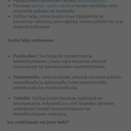
Painata merkityksellinen lainaus
puuvillatyynyyn
Personoi
puinen valokuvateline
heidän nimillään sekä
erityisellä paikalla tai muistolla
Valitse lahja, johon kuuluu kuva hääjuhlista tai
tuoreempi valokuva, joka näyttää, kuinka pitkälle he ovat
yhdessä kulkeneet
Sovita lahja suhteeseen
Puolisollesi:
Tee lahjasta romanttinen ja
henkilökohtainen, jotain mikä heijastaa yhteisiä
muistojanne tai tulevaisuuden suunnitelmianne.
Vanhemmille:
Juhlista heidän yhteisiä vuosiaan jollakin
tunteellisella ja ajattomalla, kuten personoidulla
perhekuvalla tai muistolaatikolla.
Ystäville:
Valitse jotain hauskaa, tyylikästä tai
ainutlaatuista, erityisesti jos olet tarpeeksi läheinen
tunteaksesi heidän huumorintajunsa tai
henkilökohtaisen makunsa.
Iso merkkipaalu vai pieni hetki?