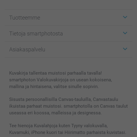
Tuotteemme
Etiketit
Tietoja smartphotosta
Kuvakortit
Kuvalahjat
Tietoja smartphotosta
Asiakaspalvelu
Kuvakirjat
Affiliate ohjelma
Canvas & Seinäkoristeet
Yleinen tietosuojalausunto
Ota yhteyttä & FAQ
Valokuvat, Julisteet & Taskukirjat
Evästekäytäntö
100% tyytyväisyystakuu
Kuvakirja tallentaa muistosi parhaalla tavalla!
Kännykkä & Tabletti
Sivukartta
smartbonus
smartphoton Valokuvakirjoja on usean kokoisena,
MyNameBook
Ehdot/takuut
Hinnat & maksutavat
mallina ja hintaisena, valitse sinulle sopivin.
Kuvakalenterit & Päivyrit
Investor Relations
Tilausten tila
Valokuvakehykset & Lisätarvikkeet
Sisusta persoonallisilla Canvas-tauluilla, Canvastaulu
ikuistaa parhaat muistosi. smartphotolla on Canvas taulut
Lahjakortti
useassa eri koossa, malleissa ja designessa.
Kaikki kuvatuotteet
Tee hienoja Kuvalahjoja kuten Tyyny valokuvalla,
Kuvamuki, iPhone kuori tai Hiirimatto parhaista kuvistasi.