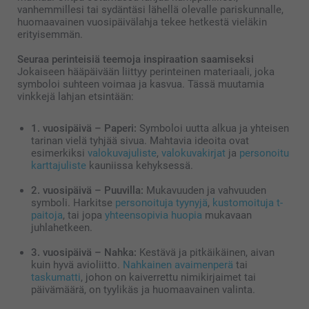
vanhemmillesi tai sydäntäsi lähellä olevalle pariskunnalle,
huomaavainen vuosipäivälahja tekee hetkestä vieläkin
erityisemmän.
Seuraa perinteisiä teemoja inspiraation saamiseksi
Jokaiseen hääpäivään liittyy perinteinen materiaali, joka
symboloi suhteen voimaa ja kasvua. Tässä muutamia
vinkkejä lahjan etsintään:
1. vuosipäivä – Paperi:
Symboloi uutta alkua ja yhteisen
tarinan vielä tyhjää sivua. Mahtavia ideoita ovat
esimerkiksi
valokuvajuliste
,
valokuvakirjat
ja
personoitu
karttajuliste
kauniissa kehyksessä.
2. vuosipäivä – Puuvilla:
Mukavuuden ja vahvuuden
symboli. Harkitse
personoituja tyynyjä
,
kustomoituja t-
paitoja
, tai jopa
yhteensopivia huopia
mukavaan
juhlahetkeen.
3. vuosipäivä – Nahka:
Kestävä ja pitkäikäinen, aivan
kuin hyvä avioliitto.
Nahkainen avaimenperä
tai
taskumatti
, johon on kaiverrettu nimikirjaimet tai
päivämäärä, on tyylikäs ja huomaavainen valinta.