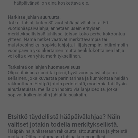
hääpäivänsä, on aina koskettava ele.
Harkitse juhlan suuruutta.
Jotkut lahjat, kuten 30-vuotishääpäivälahja tai 50-
vuotishääpäivälahja, annetaan usein erityisen
merkityksellisissä juhlissa, joissa koko perhe kokoontuu
yhteen. Nämä hetket vaativat merkittävämpiä tai
muistoesineiksi sopivia lahjoja. Hiljaisempiin, intiimimpiin
vuosipäiviin yksinkertainen mutta henkilökohtainen lahja
voi olla aivan yhtä merkityksellinen.
Tärkeintä on lahjan huomaavaisuus.
Olipa tilaisuus suuri tai pieni, hyvä vuosipäivälahja on
sellainen, joka kuvastaa parin tarinaa ja kunnioittaa heidän
rakkauttaan. Etsitpä jotain perinteistä, modernia tai täysin
ainutlaatuista, meillä on inspiroivia lahjaideoita, jotka
sopivat kaikenlaisiin juhlatilaisuuksiin.
Etsitkö täydellistä hääpäivälahjaa? Näin
valitset jotakin todella merkityksellistä.
Hääpäivinä juhlistetaan rakkautta, sitoutumista ja yhteistä
matkaa. Olitpa ostamassa lahjaa kumppanillesi,