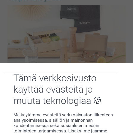
Tämä verkkosivusto
Ei ole merkitystä, etsitkö lahjaa rakastuneelle parille,
käyttää evästeitä ja
läheisille ystäville tai omalle kumppanillesi, personoidut
pareille tarkoitetut lahjaideamme on suunniteltu
muuta teknologiaa
kunnioittamaan yhteisiä muistoja ja kestävää ra…
Lisää
Me käytämme evästeitä verkkosivuston liikenteen
analysoimisessa, sisällön ja mainonnan
Etkö ole varma, mitä antaa
kohdentamisessa sekä sosiaalisen median
hääpäivälahjaksi? Näin valitset täydellisen
toimintojen tarjoamisessa. Lisäksi me jaamme