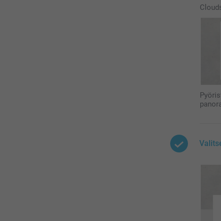
Cloud
Pyöris
panor
Valit