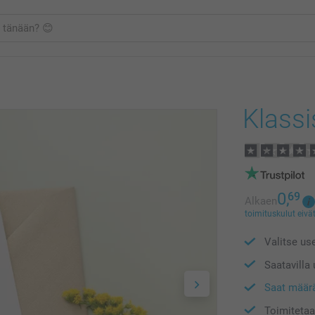
Klassi
0,
69
Alkaen
toimituskulut eivät
Valitse use
Saatavilla
Saat määr
Toimitetaa