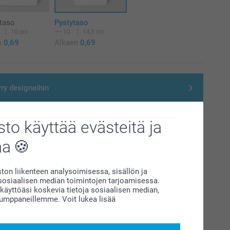
taso
Pystytaso
10 cm
10
14,3 cm
n
0,69
Alkaen
0,69
rry designeihin
us
to käyttää evästeitä ja
Päivämäärä
Hinta
aa
14.8.2026
5,95
on liikenteen analysoimisessa, sisällön ja
siaalisen median toimintojen tarjoamisessa.
19.8.2026
2,95
äyttöäsi koskevia tietoja sosiaalisen median,
kumppaneillemme. Voit lukea lisää
etoja toimitusvaihtoehdoista
 pieleen?
Saa uusi tuote ilmaiseksi