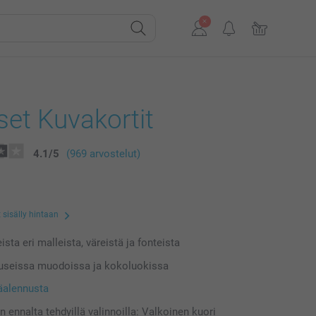
set Kuvakortit
4.1
/
5
(969 arvostelut)
 sisälly hintaan
ista eri malleista, väreistä ja fonteista
 useissa muodoissa ja kokoluokissa
äalennusta
n ennalta tehdyillä valinnoilla: Valkoinen kuori