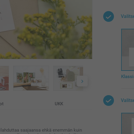
Valits
Klassi
Valit
ot
UKK
a, ilahduttaa saajaansa ehkä enemmän kuin