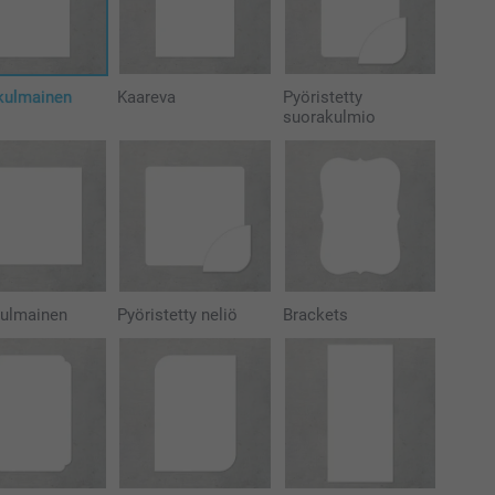
kulmainen
Kaareva
Pyöristetty
suorakulmio
kulmainen
Pyöristetty neliö
Brackets