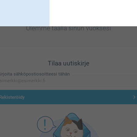
Olemme täällä sinun vuoksesi
Tilaa uutiskirje
irjoita sähköpostiosoitteesi tähän
Rekisteröidy