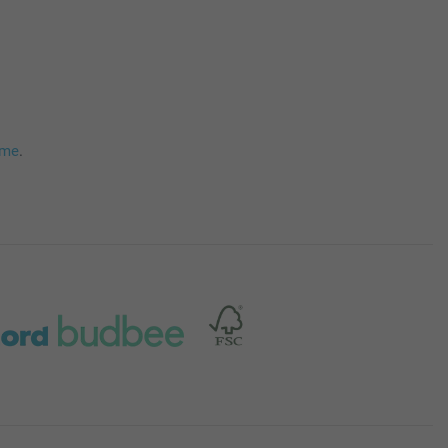
mme
.