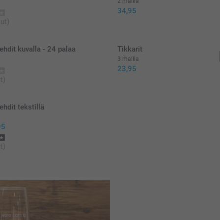
2 mallia
34,95
ut)
hdit kuvalla - 24 palaa
Tikkarit
3 mallia
23,95
t)
hdit tekstillä
95
t)