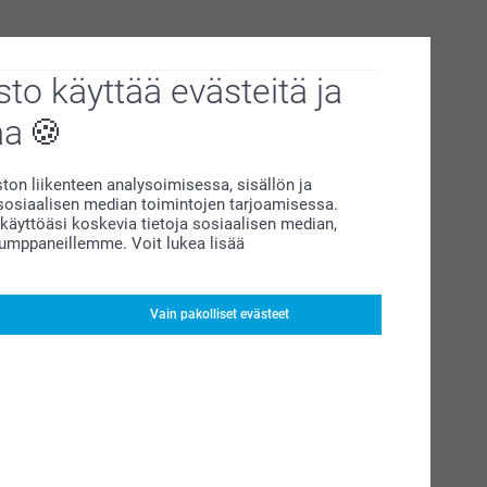
to käyttää evästeitä ja
aa
on liikenteen analysoimisessa, sisällön ja
siaalisen median toimintojen tarjoamisessa.
äyttöäsi koskevia tietoja sosiaalisen median,
kumppaneillemme. Voit lukea lisää
Vain pakolliset evästeet