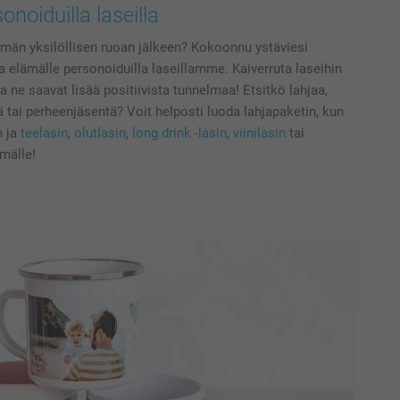
noiduilla laseilla
ämän yksilöllisen ruoan jälkeen? Kokoonnu ystäviesi
 elämälle personoiduilla laseillamme. Kaiverruta laseihin
tta ne saavat lisää positiivista tunnelmaa! Etsitkö lahjaa,
ää tai perheenjäsentä? Voit helposti luoda lahjapaketin, kun
n ja
teelasin
,
olutlasin
,
long drink -lasin
,
viinilasin
tai
ämälle!