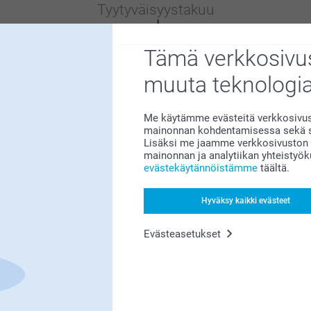
Tyytyväisyystakuu
Tämä verkkosivus
muuta teknologi
Me käytämme evästeitä verkkosivust
Bonusta kaikista tilauksista
mainonnan kohdentamisessa sekä so
Lisäksi me jaamme verkkosivuston k
mainonnan ja analytiikan yhteistyö
evästekäytännöistämme
täältä.
Hyväksy kaikki evästeet
Evästeasetukset
Etsitkö inspiraatiota?