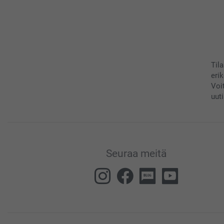
Til
eri
Voi
uuti
Seuraa meitä