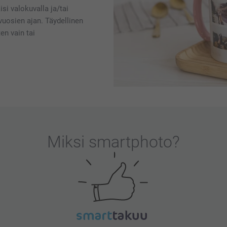
i valokuvalla ja/tai
ä vuosien ajan. Täydellinen
ten vain tai
Miksi
smartphoto
?