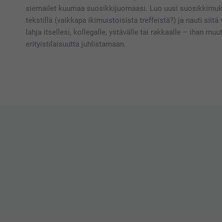
siemailet kuumaa suosikkijuomaasi. Luo uusi suosikkimukis
tekstillä (vaikkapa ikimuistoisista treffeistä?) ja nauti siit
lahja itsellesi, kollegalle, ystävälle tai rakkaalle – ihan muu
erityistilaisuutta juhlistamaan.