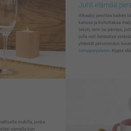
Juhli elämää perso
Alkaako janottaa kaiken t
kanssa ja kohottakaa malja
teksti, nimi tai päiväys, jo
jolla voit ilahduttaa ystäv
yhdistät personoidun ruoa
samppanjalasin
. Kippis el
allisella mukilla, jonka
istäsi samalla kun