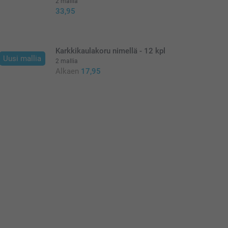
2 mallia
33,95
Karkkikaulakoru nimellä - 12 kpl
Uusi mallia
2 mallia
Alkaen
17,95