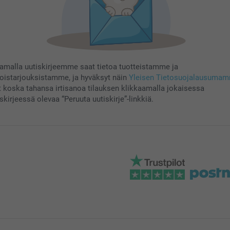
aamalla uutiskirjeemme saat tietoa tuotteistamme ja
koistarjouksistamme, ja hyväksyt näin
Yleisen Tietosuojalausuma
t koska tahansa irtisanoa tilauksen klikkaamalla jokaisessa
skirjeessä olevaa “Peruuta uutiskirje”-linkkiä.