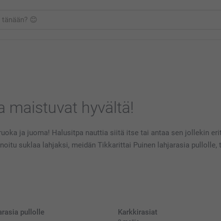
a maistuvat hyvältä!
a ja juoma! Halusitpa nauttia siitä itse tai antaa sen jollekin er
itu suklaa lahjaksi, meidän Tikkarittai Puinen lahjarasia pullolle, 
rasia pullolle
Karkkirasiat