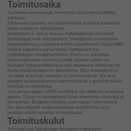
Toimitusaika
Tuotteiden toimitusajat ilmoitetaan tuotteiden kohdalta
erikseen.
Tilatessasi tuotteita eri tuoteryhmistä, toimitus saatetaan
jakaa useaan eri lähetykseen.
Smartphoto.fi: ssä ja muissa materiaaleissa ilmoitetut
toimitusajat ovat likimääräisiä. Smartphoto suunnittelee
kapasiteettinsa ja kykynsä erittäin huolellisesti käyttämällä
kaikkia saatavilla olevia tietoja asettamiemme
määräaikojen noudattamiseksi. Emme voi ennustaa
odottamattoman suurta kysyntää (etenkin pyhien tai
koulujen lomaa edeltävinä ja sitä seuraavina viikkoina) tai
muita ennakoimattomia olosuhteita. Siksi smartphoto ei
voi taata arvioituja tuotanto- ja toimitusaikoja. Ota aina
yhteyttä asiakaspalveluun puhelimitse tai s-postitse mikäli
toimitus on myöhässä.
Voit perua kaupan, mikäli tuotetta ei ole lähetetty luvatussa
ajassa. Tilaus on luovutettava ilman aiheetonta viivytystä ja
viimeistään 30 päivän kuluttua sopimuksen tekemisestä.
Ota aina yhteyttä asiakaspalveluun puhelimitse tai s-
postitse mikäli toimitus on myöhässä.
Toimituskulut
Toimituskulut laskutetaan hinnaston mukaisesti.