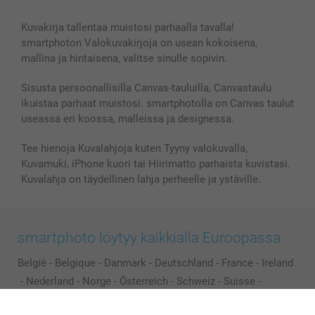
Kuvakirja tallentaa muistosi parhaalla tavalla!
smartphoton Valokuvakirjoja on usean kokoisena,
mallina ja hintaisena, valitse sinulle sopivin.
Sisusta persoonallisilla Canvas-tauluilla, Canvastaulu
ikuistaa parhaat muistosi. smartphotolla on Canvas taulut
useassa eri koossa, malleissa ja designessa.
Tee hienoja Kuvalahjoja kuten Tyyny valokuvalla,
Kuvamuki, iPhone kuori tai Hiirimatto parhaista kuvistasi.
Kuvalahja on täydellinen lahja perheelle ja ystäville.
smartphoto löytyy kaikkialla Euroopassa
België
-
Belgique
-
Danmark
-
Deutschland
-
France
-
Ireland
-
Nederland
-
Norge
-
Österreich
-
Schweiz
-
Suisse
-
Switzerland
-
Suomi
-
Sverige
-
United Kingdom
-