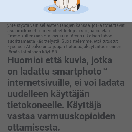
toimii itsenäisenä rekisterinpitäjänä. Tämä osapuoli on itse
vastuussa kuvan käsittelystä ja toimii omien tietosuoja- ja
käyttöehtojensa mukaisesti.
Valitsemme kumppanimme huolellisesti ja teemme
yhteistyötä vain sellaisten tahojen kanssa, jotka toteuttavat
asianmukaiset toimenpiteet tietojesi suojaamiseksi.
Emme kuitenkaan ota vastuuta tämän ulkoisen tahon
suorittamasta käsittelystä. Suosittelemme, että tutustut
kyseisen AI-palveluntarjoajan tietosuojakäytäntöön ennen
tämän toiminnon käyttöä.
Huomioi että kuvia, jotka
on ladattu smartphoto™
internetsivuille, ei voi ladata
uudelleen käyttäjän
tietokoneelle. Käyttäjä
vastaa varmuuskopioiden
ottamisesta.