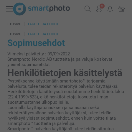
ETUSIVU
TAKUUT JA EHDOT
ETUSIVU
TAKUUT JA EHDOT
Sopimusehdot
Viimeksi päivitetty : 09/09/2022
Smartphoto Nordic AB tuotteita ja palveluja koskevat
yleiset sopimusehdot
Henkilötietojen käsittelystä
Pystyäksenne käyttämään smartphoto™ tarjoamia
palveluita, tulee teidän rekisteröityä palvelun käyttäjäksi.
Henkilötietojen käsittelyssä noudatamme henkilötietolakia
(22.4.1999/523), eikä henkilötietoja luovuteta ilman
suostumustanne ulkopuolisille.
Luomalla käyttäjätunnuksen ja salasanan sekä
rekisteröityessänne palvelun käyttäjäksi, tulee teidän
hyväksyä yleiset sopimusehdot, ennen kuin voitte tilata
smartphoto™ tuotteita ja palveluja.
Smartphoto™ palvelun käyttäjänä tulee teidän sitoutua