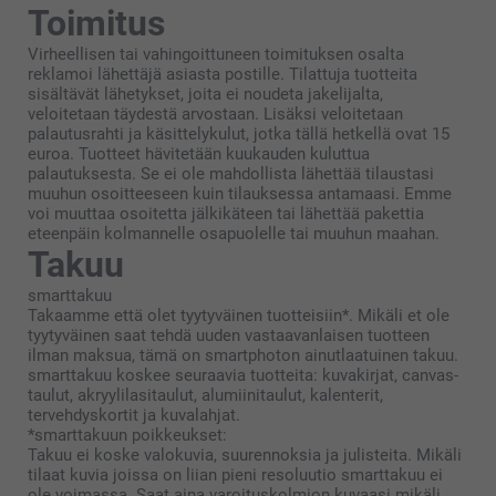
Toimitus
Virheellisen tai vahingoittuneen toimituksen osalta
reklamoi lähettäjä asiasta postille. Tilattuja tuotteita
sisältävät lähetykset, joita ei noudeta jakelijalta,
veloitetaan täydestä arvostaan. Lisäksi veloitetaan
palautusrahti ja käsittelykulut, jotka tällä hetkellä ovat 15
euroa. Tuotteet hävitetään kuukauden kuluttua
palautuksesta. Se ei ole mahdollista lähettää tilaustasi
muuhun osoitteeseen kuin tilauksessa antamaasi. Emme
voi muuttaa osoitetta jälkikäteen tai lähettää pakettia
eteenpäin kolmannelle osapuolelle tai muuhun maahan.
Takuu
smarttakuu
Takaamme että olet tyytyväinen tuotteisiin*. Mikäli et ole
tyytyväinen saat tehdä uuden vastaavanlaisen tuotteen
ilman maksua, tämä on smartphoton ainutlaatuinen takuu.
smarttakuu koskee seuraavia tuotteita: kuvakirjat, canvas-
taulut, akryylilasitaulut, alumiinitaulut, kalenterit,
tervehdyskortit ja kuvalahjat.
*smarttakuun poikkeukset:
Takuu ei koske valokuvia, suurennoksia ja julisteita. Mikäli
tilaat kuvia joissa on liian pieni resoluutio smarttakuu ei
ole voimassa. Saat aina varoituskolmion kuvaasi mikäli