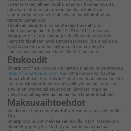
vahvistamisen jälkeen koska, sopimus koskee tavaraa,
joka valmistetaan tai jota muunnellaan kuluttajan
vaatimusten mukaisesti tai selvästi henkilökohtaisia
tarpeita vastaavaksi.
Tilauksen peruuttamisoikeutta rajoittava ehto on
kuluttajansuojalain 16 § (30.12.2013/1211) mukainen.
Smartphoto™ ei ota vastuuta virheellisestä etukoodin
käytöstä tilauksen hyväksymisen jälkeen. Jos sinulla on
kysyttävää etukoodien käytöstä, ota aina yhteyttä
asiakaspalveluun ennen kuin lähetät tilauksesi.
Etukoodit
Smartphoto™ etukoodeja voi käyttää tilaamalla osoitteesta
https://fi.smartphoto.com
. Vain yhtä koodia voi käyttää
tilausta kohden. Smartphoto™ ei ota vastuuta virheellisestä
etukoodin käytöstä tilauksen hyväksymisen jälkeen. Jos
sinulla on kysyttävää etukoodien käytöstä, ota aina
yhteyttä asiakaspalveluun ennen kuin lähetät tilauksesi.
Maksuvaihtoehdot
Saadaksesi tilata smartphotolta, sinun on oltava vähintään
18 v.
Smartphotolla voit maksaa seuraavilla: VISA, MasterCard,
MobilePay ja PayPal. Voit myös halutessasi maksaa