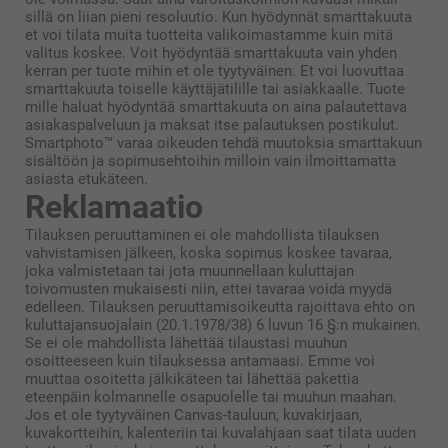
sillä on liian pieni resoluutio. Kun hyödynnät smarttakuuta
et voi tilata muita tuotteita valikoimastamme kuin mitä
valitus koskee. Voit hyödyntää smarttakuuta vain yhden
kerran per tuote mihin et ole tyytyväinen. Et voi luovuttaa
smarttakuuta toiselle käyttäjätilille tai asiakkaalle. Tuote
mille haluat hyödyntää smarttakuuta on aina palautettava
asiakaspalveluun ja maksat itse palautuksen postikulut.
Smartphoto™ varaa oikeuden tehdä muutoksia smarttakuun
sisältöön ja sopimusehtoihin milloin vain ilmoittamatta
asiasta etukäteen.
Reklamaatio
Tilauksen peruuttaminen ei ole mahdollista tilauksen
vahvistamisen jälkeen, koska sopimus koskee tavaraa,
joka valmistetaan tai jota muunnellaan kuluttajan
toivomusten mukaisesti niin, ettei tavaraa voida myydä
edelleen. Tilauksen peruuttamisoikeutta rajoittava ehto on
kuluttajansuojalain (20.1.1978/38) 6 luvun 16 §:n mukainen.
Se ei ole mahdollista lähettää tilaustasi muuhun
osoitteeseen kuin tilauksessa antamaasi. Emme voi
muuttaa osoitetta jälkikäteen tai lähettää pakettia
eteenpäin kolmannelle osapuolelle tai muuhun maahan.
Jos et ole tyytyväinen Canvas-tauluun, kuvakirjaan,
kuvakortteihin, kalenteriin tai kuvalahjaan saat tilata uuden