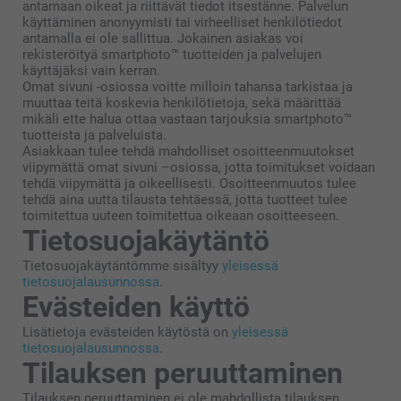
antamaan oikeat ja riittävät tiedot itsestänne. Palvelun
käyttäminen anonyymisti tai virheelliset henkilötiedot
antamalla ei ole sallittua. Jokainen asiakas voi
rekisteröityä smartphoto™ tuotteiden ja palvelujen
käyttäjäksi vain kerran.
Omat sivuni -osiossa voitte milloin tahansa tarkistaa ja
muuttaa teitä koskevia henkilötietoja, sekä määrittää
mikäli ette halua ottaa vastaan tarjouksia smartphoto™
tuotteista ja palveluista.
Asiakkaan tulee tehdä mahdolliset osoitteenmuutokset
viipymättä omat sivuni –osiossa, jotta toimitukset voidaan
tehdä viipymättä ja oikeellisesti. Osoitteenmuutos tulee
tehdä aina uutta tilausta tehtäessä, jotta tuotteet tulee
toimitettua uuteen toimitettua oikeaan osoitteeseen.
Tietosuojakäytäntö
Tietosuojakäytäntömme sisältyy
yleisessä
tietosuojalausunnossa
.
Evästeiden käyttö
Lisätietoja evästeiden käytöstä on
yleisessä
tietosuojalausunnossa
.
Tilauksen peruuttaminen
Tilauksen peruuttaminen ei ole mahdollista tilauksen