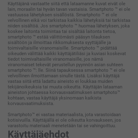
Käyttäjänä vastaatte siitä että lataamanne kuvat eivät ole
lain, moraalin tai hyvän tavan vastaisia. Smartphoto ™ ei ole
vastuussa lähetyksen sisällöstä. Smartphoto ™ ei ole
velvollinen eikä voi tarkistaa kaikkia lähetyksiä tai tarkistaa
niiden sisältöä. Jos smartphoto ™ huomaa lähetyksen, joka
koskee laitonta toimintaa tai sisältää laitonta tietoa,
smartphoto ™ estää välittömästi pääsyn tilauksen
sisältöön ja ilmoittaa rikkomuksesta syyttäjälle ja
toimivaltaisille viranomaisille. Smartphoto ™ pidättää
oikeuden välittää kaikki käyttäjätiliäsi ja kuviasi koskevat
tiedot toimivaltaisille viranomaisille, jos nämä
viranomaiset tekevät perustellun pyynnön asian suhteen
smartphoto ™: lle. Siinä tapauksessa smartphoto ™ ei ole
velvollinen ilmoittamaan sinulle tästä. Lisäksi käyttäjä
vastaa siitä että ladattu aineisto ei loukkaa muiden
tekijänoikeuksia tai muuta oikeutta. Käyttäjän lataaman
aineiston johtaessa korvausvaatimuksen smartphoto™
kohtaan, vastaa käyttäjä yksinomaan kaikista
korvausvaatimuksista.
Smartphoto™ ei vastaa materiaalista, jota varastoidaan
kotisivuilla. Käyttäjällä ei ole oikeutta korvaukseen, jos
varastoitu materiaali menetetään tai se vahingoittuu.
Käyttäjäehdot