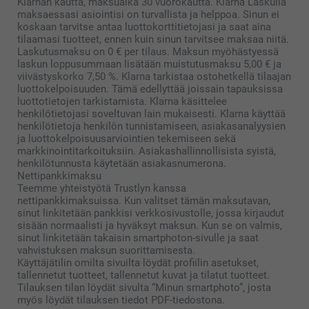
Klarnan kautta, maksuaika 30 vuorokautta. Klarna Laskulla
maksaessasi asiointisi on turvallista ja helppoa. Sinun ei
koskaan tarvitse antaa luottokorttitietojasi ja saat aina
tilaamasi tuotteet, ennen kuin sinun tarvitsee maksaa niitä.
Laskutusmaksu on 0 € per tilaus. Maksun myöhästyessä
laskun loppusummaan lisätään muistutusmaksu 5,00 € ja
viivästyskorko 7,50 %. Klarna tarkistaa ostohetkellä tilaajan
luottokelpoisuuden. Tämä edellyttää joissain tapauksissa
luottotietojen tarkistamista. Klarna käsittelee
henkilötietojasi soveltuvan lain mukaisesti. Klarna käyttää
henkilötietoja henkilön tunnistamiseen, asiakasanalyysien
ja luottokelpoisuusarviointien tekemiseen sekä
markkinointitarkoituksiin. Asiakashallinnollisista syistä,
henkilötunnusta käytetään asiakasnumerona.
Nettipankkimaksu
Teemme yhteistyötä Trustlyn kanssa
nettipankkimaksuissa. Kun valitset tämän maksutavan,
sinut linkitetään pankkisi verkkosivustolle, jossa kirjaudut
sisään normaalisti ja hyväksyt maksun. Kun se on valmis,
sinut linkitetään takaisin smartphoton-sivulle ja saat
vahvistuksen maksun suorittamisesta.
Käyttäjätilin omilta sivuilta löydät profiilin asetukset,
tallennetut tuotteet, tallennetut kuvat ja tilatut tuotteet.
Tilauksen tilan löydät sivulta “Minun smartphoto”, josta
myös löydät tilauksen tiedot PDF-tiedostona.