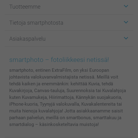
Tuotteemme
Etiketit
Tietoja smartphotosta
Kuvakortit
Kuvalahjat
Tietoja smartphotosta
Asiakaspalvelu
Kuvakirjat
Affiliate ohjelma
Canvas & Seinäkoristeet
Yleinen tietosuojalausunto
Ota yhteyttä & FAQ
Valokuvat, Julisteet & Taskukirjat
Evästekäytäntö
100% tyytyväisyystakuu
smartphoto – fotoliikkeesi netissä!
Kännykkä & Tabletti
Sivukartta
smartbonus
smartphoto, entinen ExtraFilm, on yksi Euroopan
MyNameBook
Ehdot/takuut
Hinnat & maksutavat
johtavista valokuvanvalmistajista netissä. Meillä voit
Kuvakalenterit & Päivyrit
Investor Relations
Tilausten tila
tehdä kaiken ja enemmänkin: kehittää Kuvia, tehdä
Valokuvakehykset & Lisätarvikkeet
Kuvakirjoja, Canvas-tauluja, Suurennoksia tai Kuvalahjoja
Lahjakortti
kuten Kuvamukeja, Hiirimattoja, Kännykän suojakuoria,
iPhone-kuoria, Tyynyjä valokuvalla, Kuvakalentereita tai
Kaikki kuvatuotteet
muita hienoja kuvalahjoja! Jotta asiakkaanamme saisit
parhaan palvelun, meillä on smartbonus, smarttakuu ja
smartdialog – käsinkosketeltavia muistoja!