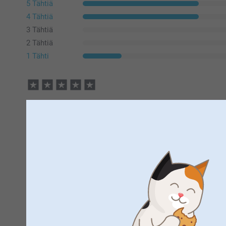
5 Tähtiä
4 Tähtiä
3 Tähtiä
2 Tähtiä
1 Tähti
Hannamari Vänni,
30.5.2026
Pidän kovasti
Näytä reaktiot
9.6.2026
10:32
Hei Hannamari,
Lämmin kiitos palautteestasi! Ihana kuulla, että pidä
Marja-Sisko Rautukoski,
5.2.2025
meitä kovasti. 🥰
En tilaa uudelleen
Lämpimin terveisin,
Kirsi @smartphoto