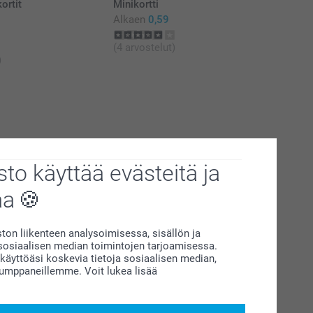
ortit
Minikortti
Alkaen
0,59
(4 arvostelut)
)
to käyttää evästeitä ja
aa
on liikenteen analysoimisessa, sisällön ja
siaalisen median toimintojen tarjoamisessa.
äyttöäsi koskevia tietoja sosiaalisen median,
kumppaneillemme. Voit lukea lisää