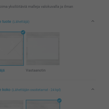
koima yksilöitäviä malleja valokuvalla ja ilman
e tuote
(Lähettäjä)
äjä
Vastaanotin
e koko
(Lähettäjän osoitetarrat - 24 kpl)