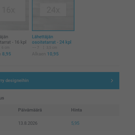
äjän
Lähettäjän
tarrat - 16 kpl
osoitetarrat - 24 kpl
6 cm
7
3,5 cm
n
8,95
Alkaen
10,95
rry designeihin
us
Päivämäärä
Hinta
13.8.2026
5,95