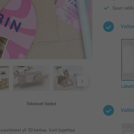
Suuri vali
Valits
Lähett
Tekniset tiedot
Valits
 osoitteesi yli 50 kertaa. Voit lopettaa