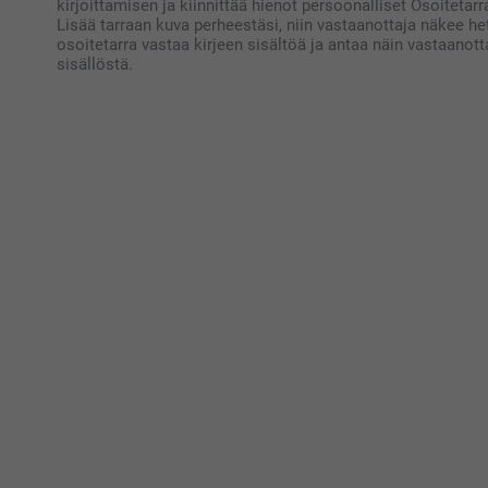
kirjoittamisen ja kiinnittää hienot persoonalliset Osoitetarrat
Lisää tarraan kuva perheestäsi, niin vastaanottaja näkee heti
osoitetarra vastaa kirjeen sisältöä ja antaa näin vastaanot
sisällöstä.