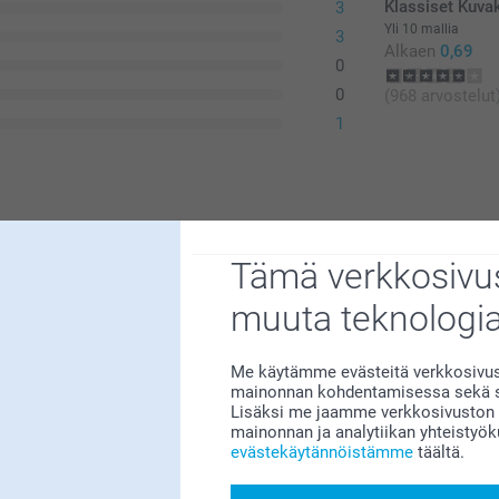
Klassiset Kuvak
3
Yli 10 mallia
3
Alkaen
0,69
0
0
(968 arvostelut
1
Tämä verkkosivus
muuta teknologi
Me käytämme evästeitä verkkosivust
mainonnan kohdentamisessa sekä so
Lisäksi me jaamme verkkosivuston k
t tilaamistasi osoitetarroista – se ilahduttaa
mainonnan ja analytiikan yhteistyö
evästekäytännöistämme
täältä.