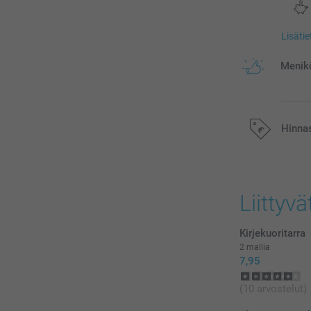
Lisäti
Menikö
Hinna
Kaikki hinnat ov
postikuluja.
Liittyvä
Kirjekuoritarra
2 mallia
7,95
(10 arvostelut)