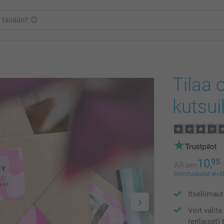
Tilaa 
kutsui
10,
95
Alkaen
toimituskulut eivät
Itseliimau
Voit valita
(erilaiset) 