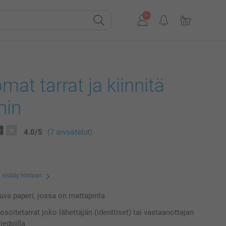
omat tarrat ja kiinnitä
hin
4.0
/
5
(7 arvostelut)
 sisälly hintaan
tuva paperi, jossa on mattapinta
 osoitetarrat joko lähettäjän (identtiset) tai vastaanottajan
tiedoilla