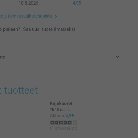
18.8.2026
4,95
etoja toimitusvaihtoehdoista
 pieleen?
Saa uusi tuote ilmaiseksi
sto
at euroina, sisältävät arvonlisäveron ja eivät sisällä
t tuotteet
Kirjekuoret
Yli 10 mallia
Alkaen
4,95
(1 arvostelut)