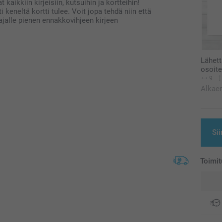
 kaikkiin kirjeisiin, kutsuihin ja kortteihin!
 keneltä kortti tulee. Voit jopa tehdä niin että
tajalle pienen ennakkovihjeen kirjeen
Lähett
osoite
9
Alkae
Sii
Toimit