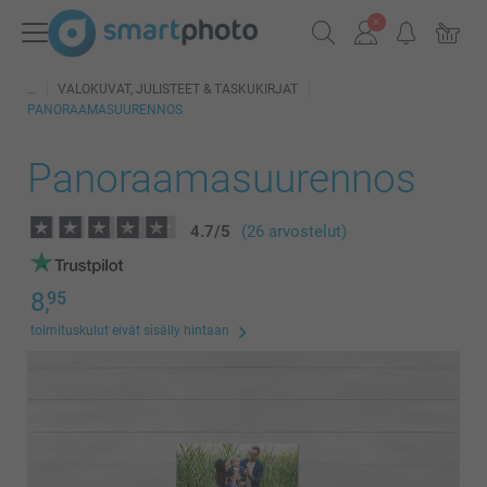
VALOKUVAT, JULISTEET & TASKUKIRJAT
PANORAAMASUURENNOS
Panoraamasuurennos
4.7
/
5
(26 arvostelut)
8,
95
toimituskulut eivät sisälly hintaan