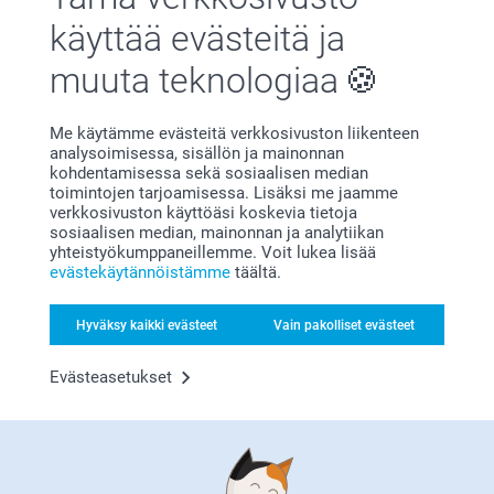
Tuote oli juuri sellaisia kun sen halusinkin.
käyttää evästeitä ja
Näytä reaktiot
muuta teknologiaa
1.11.2023
12:12
Me käytämme evästeitä verkkosivuston liikenteen
Hei Mira!
analysoimisessa, sisällön ja mainonnan
Kirsi Lestelin,
Suuret kiitokset 5 tähdestä ja palautteesta, olemme
kohdentamisessa sekä sosiaalisen median
25.9.2023
kiitollisia siitä.
toimintojen tarjoamisessa. Lisäksi me jaamme
Ihana että pidät tilaamastasi
Olen tyytyväinen lopputulokseen.
verkkosivuston käyttöäsi koskevia tietoja
panoraamasuurennoksesta :)
sosiaalisen median, mainonnan ja analytiikan
Toivottavasti näemme pian taas smartphoto.fi -
yhteistyökumppaneillemme. Voit lukea lisää
Näytä reaktiot
osoitteessa.
evästekäytännöistämme
täältä.
Lämpimin kiitoksin,
Kaisa@smartphoto
25.9.2023
Hyväksy kaikki evästeet
Vain pakolliset evästeet
15:06
Hei Kirsi!
Näytä lisää
Suuret kiitokset 5 tähdestä ja palautteesta, se on
Evästeasetukset
meille korvaamattoman tärkeää. Ihana että pidät
Liittyvät tuotteet
panoraamasuurennoksesta, helppo tapa koristella
kotisi omalla taideteoksella :)
Toivottavasti näemme pian taas smartphoto.fi -
Valokuvakehys-klassinen
Alu Juliste
osoitteessa.
Lämpimin kiitoksin,
Yli 10 mallia
Yli 10 mallia