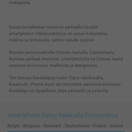
Lahjakortti
mattapinta.
Kaikki kuvatuotteet
Kuvakirja tallentaa muistosi parhaalla tavalla!
smartphoton Valokuvakirjoja on usean kokoisena,
mallina ja hintaisena, valitse sinulle sopivin.
Sisusta persoonallisilla Canvas-tauluilla, Canvastaulu
ikuistaa parhaat muistosi. smartphotolla on Canvas taulut
useassa eri koossa, malleissa ja designessa.
Tee hienoja Kuvalahjoja kuten Tyyny valokuvalla,
Kuvamuki, iPhone kuori tai Hiirimatto parhaista kuvistasi.
Kuvalahja on täydellinen lahja perheelle ja ystäville.
smartphoto löytyy kaikkialla Euroopassa
België
-
Belgique
-
Danmark
-
Deutschland
-
France
-
Ireland