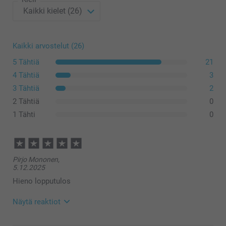
Kaikki arvostelut (26)
5 Tähtiä
21
4 Tähtiä
3
3 Tähtiä
2
2 Tähtiä
0
1 Tähti
0
Pirjo Mononen,
5.12.2025
Hieno lopputulos
Näytä reaktiot