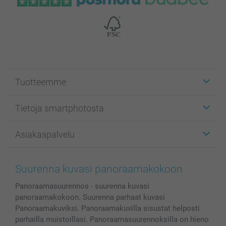
Tuotteemme
Etiketit
Tietoja smartphotosta
Kuvakortit
Kuvalahjat
Tietoja smartphotosta
Asiakaspalvelu
Kuvakirjat
Affiliate ohjelma
Canvas & Seinäkoristeet
Yleinen tietosuojalausunto
Ota yhteyttä & FAQ
Valokuvat, Julisteet & Taskukirjat
Evästekäytäntö
100% tyytyväisyystakuu
Suurenna kuvasi panoraamakokoon
Kännykkä & Tabletti
Sivukartta
smartbonus
Panoraamasuurennos - suurenna kuvasi
MyNameBook
Ehdot/takuut
Hinnat & maksutavat
panoraamakokoon. Suurenna parhaat kuvasi
Kuvakalenterit & Päivyrit
Investor Relations
Tilausten tila
Panoraamakuviksi. Panoraamakuvilla sisustat helposti
Valokuvakehykset & Lisätarvikkeet
parhailla muistoillasi. Panoraamasuurennoksilla on hieno