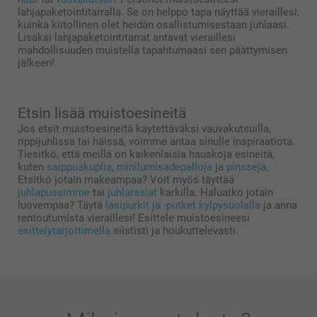
lahjapaketointitarralla. Se on helppo tapa näyttää vieraillesi,
kuinka kiitollinen olet heidän osallistumisestaan juhlaasi.
Lisäksi lahjapaketointitarrat antavat vieraillesi
mahdollisuuden muistella tapahtumaasi sen päättymisen
jälkeen!
Etsin lisää muistoesineitä
Jos etsit muistoesineitä käytettäväksi vauvakutsuilla,
rippijuhlissa tai häissä, voimme antaa sinulle inspiraatiota.
Tiesitkö, että meillä on kaikenlaisia hauskoja esineitä,
kuten
saippuakuplia
,
minilumisadepalloja
ja
pinssejä
.
Etsitkö jotain makeampaa? Voit myös täyttää
juhlapussimme
tai
juhlarasiat
karkilla. Haluatko jotain
luovempaa? Täytä
lasipurkit ja -putket kylpysuolalla
ja anna
rentoutumista vieraillesi! Esittele muistoesineesi
esittelytarjottimella
siististi ja houkuttelevasti.