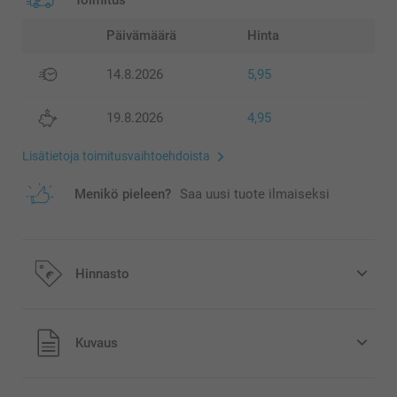
Toimitus
Päivämäärä
Hinta
14.8.2026
5,95
19.8.2026
4,95
Lisätietoja toimitusvaihtoehdoista
Menikö pieleen?
Saa uusi tuote ilmaiseksi
Hinnasto
Kaikki hinnat ovat euroina, sisältävät arvonlisäveron ja
Kuvaus
eivät sisällä postikuluja.