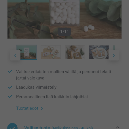
1/11
Valitse erilaisten mallien välillä ja personoi teksti
ja/tai valokuva
Laadukas viimeistely
Persoonallinen lisä kaikkiin lahjoihisi
Tuotetiedot
Valitse tuote
(Nelikulmainen - 48 kpl)