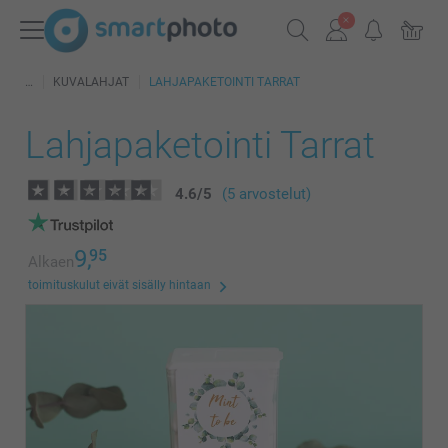
KUVALAHJAT
LAHJAPAKETOINTI TARRAT
Lahjapaketointi Tarrat
4.6
/
5
(5 arvostelut)
9,
95
Alkaen
toimituskulut eivät sisälly hintaan