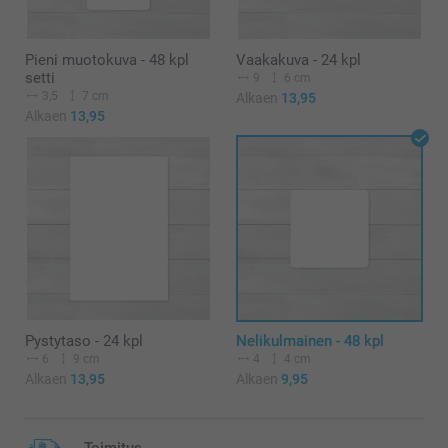
Pieni muotokuva - 48 kpl
Vaakakuva - 24 kpl
setti
9
6 cm
3,5
7 cm
Alkaen
13,95
Alkaen
13,95
Pystytaso - 24 kpl
Nelikulmainen - 48 kpl
6
9 cm
4
4 cm
Alkaen
13,95
Alkaen
9,95