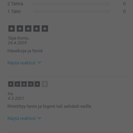
2 Tähtiä
0
1 Tähti
0
Taija Kontu,
24.4.2025
Hauskoja ja hyviä
Näytä reaktiot
29.4.2025
14:15
Hei Taija,
Ira,
Suuret kiitokset ⭐⭐⭐⭐⭐ tähdestä ja palautteesta, se
4.3.2021
on meille erittäin tärkeää. Kiva että pidät tarroista :)
Lämpimin kiitoksin,
Kiinnittyy hyvin ja logoni tuli selvästi esille.
Kirsi @smartphoto
Näytä reaktiot
4.3.2021