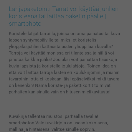
Valokuvat, Julisteet & Taskukirjat
Evästekäytäntö
100% tyytyväisyystakuu
Lahjapaketointi Tarrat voi käyttää juhlien
Kännykkä & Tabletti
Sivukartta
smartbonus
koristeena tai laittaa paketin päälle |
MyNameBook
Ehdot/takuut
Hinnat & maksutavat
smartphoto
Kuvakalenterit & Päivyrit
Investor Relations
Tilausten tila
Koristele lahjat tarroilla, joissa on oma painatus tai kuva
Valokuvakehykset & Lisätarvikkeet
lapsen syntymäpäiville tai miksi et koristelisi
Lahjakortti
ylioppilasjuhlien kattausta uuden ylioppilaan kuvalla?
Kaikki kuvatuotteet
Tarroja voi käyttää monissa eri tilanteissa ja niillä voi
piristää kaikkia juhlia! Jouluksi voit painattaa hauskoja
kuvia lapsista ja koristella joululahjoja. Toinen idea on
että voit laittaa tarroja lasten eri koulukirjoihin ja muihin
tavaroihin jotta ei koskaan jäisi epäselväksi mikä tavara
on kenenkin! Nämä koriste- ja pakettikortit toimivat
parhaiten kun sinulla vain on hitusen mielikuvitusta!
Kuvakirja tallentaa muistosi parhaalla tavalla!
smartphoton Valokuvakirjoja on usean kokoisena,
mallina ja hintaisena, valitse sinulle sopivin.