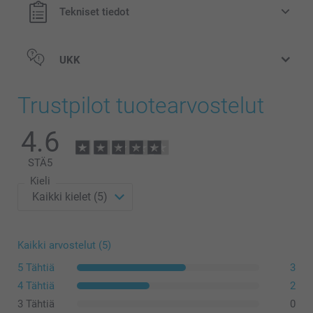
Tekniset tiedot
UKK
Trustpilot tuotearvostelut
4.6
lahjapaketointitarrat
STÄ
5
Kieli
Kaikki arvostelut (5)
5 Tähtiä
3
4 Tähtiä
2
3 Tähtiä
0