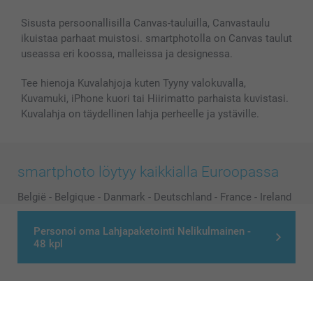
Sisusta persoonallisilla Canvas-tauluilla, Canvastaulu
ikuistaa parhaat muistosi. smartphotolla on Canvas taulut
useassa eri koossa, malleissa ja designessa.
Tee hienoja Kuvalahjoja kuten Tyyny valokuvalla,
Kuvamuki, iPhone kuori tai Hiirimatto parhaista kuvistasi.
Kuvalahja on täydellinen lahja perheelle ja ystäville.
smartphoto löytyy kaikkialla Euroopassa
België
-
Belgique
-
Danmark
-
Deutschland
-
France
-
Ireland
-
Nederland
-
Norge
-
Österreich
-
Schweiz
-
Suisse
-
Personoi oma Lahjapaketointi Nelikulmainen -
Switzerland
-
Suomi
-
Sverige
-
United Kingdom
-
48 kpl
Other Countries
Kaikki hinnat ovat euroina, sisältävät arvonlisäveron ja eivät sisällä
postikuluja.