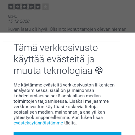
15:05
Hei Ira,
Mari,
Kiitos arvostellusta ja 4 tähdestä.
15.12.2020
Kiva että lahjapaketointi tarrat olivat odotuksien
mukaiset.
Kuvan laatu oli hyvä. Olisin toivonut tarrojen olevan hieman
Lämpimin kiitoksin,
pienempiä ja olisi kätevää, jos niissä olisi tilaa kirjoittaa
Johanna, Smartphoto
lahjansaajan nimi
Tämä verkkosivusto
käyttää evästeitä ja
Raakel,
muuta teknologiaa
11.12.2020
Loved them
Me käytämme evästeitä verkkosivuston liikenteen
analysoimisessa, sisällön ja mainonnan
kohdentamisessa sekä sosiaalisen median
toimintojen tarjoamisessa. Lisäksi me jaamme
Jonna,
verkkosivuston käyttöäsi koskevia tietoja
16.11.2020
sosiaalisen median, mainonnan ja analytiikan
yhteistyökumppaneillemme. Voit lukea lisää
...........
evästekäytännöistämme
täältä.
Liittyvät tuotteet