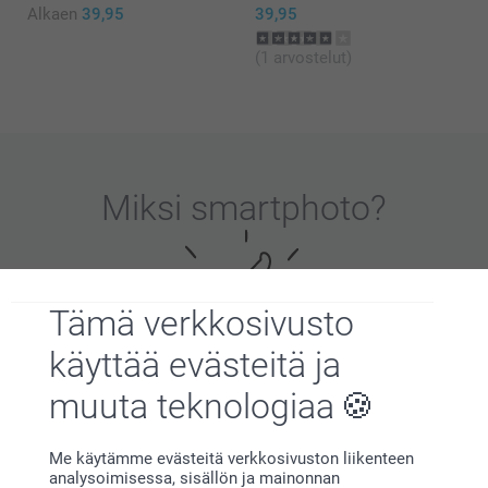
Alkaen
39,95
39,95
(1 arvostelut)
Miksi
smartphoto
?
Tämä verkkosivusto
käyttää evästeitä ja
muuta teknologiaa
Tyytyväisyystakuu
Me käytämme evästeitä verkkosivuston liikenteen
analysoimisessa, sisällön ja mainonnan