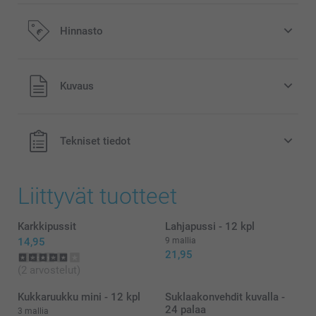
Hinnasto
Kaikki hinnat ovat euroina, sisältävät arvonlisäveron ja
Kuvaus
eivät sisällä postikuluja.
Tekniset tiedot
Liittyvät tuotteet
Tilapäisesti loppu
Karkkipussit
Lahjapussi - 12 kpl
parannetulla liimalla
14,95
9 mallia
21,95
(2 arvostelut)
Kukkaruukku mini - 12 kpl
Suklaakonvehdit kuvalla -
24 palaa
3 mallia