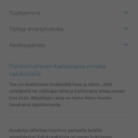
Tuotteemme
Etiketit
Tietoja smartphotosta
Kuvakortit
Kuvalahjat
Tietoja smartphotosta
Asiakaspalvelu
Kuvakirjat
Affiliate ohjelma
Canvas & Seinäkoristeet
Yleinen tietosuojalausunto
Ota yhteyttä & FAQ
Valokuvat, Julisteet & Taskukirjat
Evästekäytäntö
100% tyytyväisyystakuu
Persoonallinen Karkkirasia omalla
Kännykkä & Tabletti
Sivukartta
smartbonus
valokuvalla
MyNameBook
Ehdot/takuut
Hinnat & maksutavat
Tee om karkkirasia lisäämällä kuva ja teksti. Juhli
Kuvakalenterit & Päivyrit
Investor Relations
Tilausten tila
synttäreitä tai vaikkapa häitä ja karkkirasia antaa pienen
Valokuvakehykset & Lisätarvikkeet
kiva lisän. Metallinen rasia on myös hieno muisto
Lahjakortti
hauskasta tapahtumasta,
Kaikki kuvatuotteet
Kuvakirja tallentaa muistosi parhaalla tavalla!
smartphoton Valokuvakirjoja on usean kokoisena,