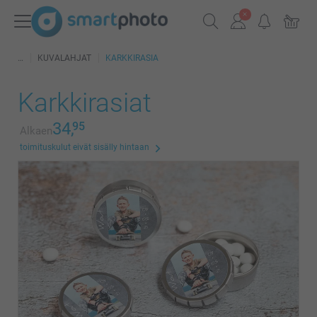
KUVALAHJAT
KARKKIRASIA
Karkkirasiat
34,
95
Alkaen
toimituskulut eivät sisälly hintaan