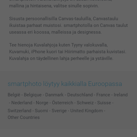
mallina ja hintaisena, valitse sinulle sopivin.
Sisusta persoonallisilla Canvas-tauluilla, Canvastaulu
ikuistaa parhaat muistosi. smartphotolla on Canvas taulut
useassa eri koossa, malleissa ja designessa.
Tee hienoja Kuvalahjoja kuten Tyyny valokuvalla,
Kuvamuki, iPhone kuori tai Hiirimatto parhaista kuvistasi.
Kuvalahja on täydellinen lahja perheelle ja ystäville.
smartphoto löytyy kaikkialla Euroopassa
België
-
Belgique
-
Danmark
-
Deutschland
-
France
-
Ireland
-
Nederland
-
Norge
-
Österreich
-
Schweiz
-
Suisse
-
Switzerland
-
Suomi
-
Sverige
-
United Kingdom
-
Other Countries