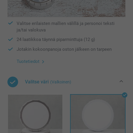
Valitse erilaisten mallien välillä ja personoi teksti
ja/tai valokuva
24 laatikkoa täynnä piparminttuja (12 g)
Jotakin kokoonpanoja oston jälkeen on tarpeen
Tuotetiedot
Valitse väri
(Valkoinen)