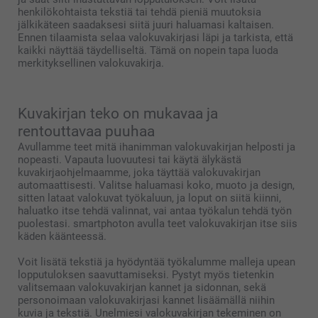
henkilökohtaista tekstiä tai tehdä pieniä muutoksia
jälkikäteen saadaksesi siitä juuri haluamasi kaltaisen.
Ennen tilaamista selaa valokuvakirjasi läpi ja tarkista, että
kaikki näyttää täydelliseltä. Tämä on nopein tapa luoda
merkityksellinen valokuvakirja.
Kuvakirjan teko on mukavaa ja
rentouttavaa puuhaa
Avullamme teet mitä ihanimman valokuvakirjan helposti ja
nopeasti. Vapauta luovuutesi tai käytä älykästä
kuvakirjaohjelmaamme, joka täyttää valokuvakirjan
automaattisesti. Valitse haluamasi koko, muoto ja design,
sitten lataat valokuvat työkaluun, ja loput on siitä kiinni,
haluatko itse tehdä valinnat, vai antaa työkalun tehdä työn
puolestasi. smartphoton avulla teet valokuvakirjan itse siis
käden käänteessä.
Voit lisätä tekstiä ja hyödyntää työkalumme malleja upean
lopputuloksen saavuttamiseksi. Pystyt myös tietenkin
valitsemaan valokuvakirjan kannet ja sidonnan, sekä
personoimaan valokuvakirjasi kannet lisäämällä niihin
kuvia ja tekstiä. Unelmiesi valokuvakirjan tekeminen on