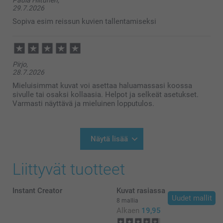
Paula Hiltunen,
29.7.2026
Sopiva esim reissun kuvien tallentamiseksi
Pirjo,
28.7.2026
Mieluisimmat kuvat voi asettaa haluamassasi koossa
sivulle tai osaksi kollaasia. Helpot ja selkeät asetukset.
Varmasti näyttävä ja mieluinen lopputulos.
Näytä lisää
Liittyvät tuotteet
Instant Creator
Kuvat rasiassa
Uudet mallit
8 mallia
Alkaen
19,95