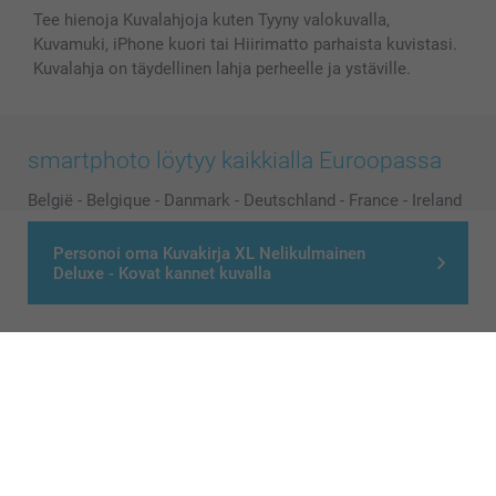
Tee hienoja Kuvalahjoja kuten Tyyny valokuvalla,
Kuvamuki, iPhone kuori tai Hiirimatto parhaista kuvistasi.
Kuvalahja on täydellinen lahja perheelle ja ystäville.
smartphoto löytyy kaikkialla Euroopassa
België
-
Belgique
-
Danmark
-
Deutschland
-
France
-
Ireland
-
Nederland
-
Norge
-
Österreich
-
Schweiz
-
Suisse
-
Personoi oma Kuvakirja XL Nelikulmainen
Switzerland
-
Suomi
-
Sverige
-
United Kingdom
-
Deluxe - Kovat kannet kuvalla
Other Countries
Kaikki hinnat ovat euroina, sisältävät arvonlisäveron ja eivät sisällä
postikuluja.
© smartphoto group. All rights reserved