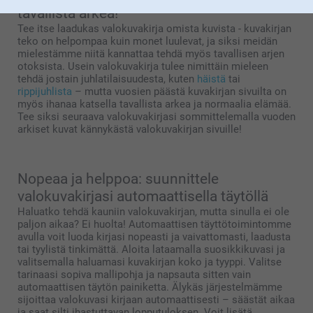
tavallista arkea!
Tee itse laadukas valokuvakirja omista kuvista - kuvakirjan
teko on helpompaa kuin monet luulevat, ja siksi meidän
mielestämme niitä kannattaa tehdä myös tavallisen arjen
otoksista. Usein valokuvakirja tulee nimittäin mieleen
tehdä jostain juhlatilaisuudesta, kuten
häistä
tai
rippijuhlista
– mutta vuosien päästä kuvakirjan sivuilta on
myös ihanaa katsella tavallista arkea ja normaalia elämää.
Tee siksi seuraava valokuvakirjasi sommittelemalla vuoden
arkiset kuvat kännykästä valokuvakirjan sivuille!
Nopeaa ja helppoa: suunnittele
valokuvakirjasi automaattisella täytöllä
Haluatko tehdä kauniin valokuvakirjan, mutta sinulla ei ole
paljon aikaa? Ei huolta! Automaattisen täyttötoimintomme
avulla voit luoda kirjasi nopeasti ja vaivattomasti, laadusta
tai tyylistä tinkimättä. Aloita lataamalla suosikkikuvasi ja
valitsemalla haluamasi kuvakirjan koko ja tyyppi. Valitse
tarinaasi sopiva mallipohja ja napsauta sitten vain
automaattisen täytön painiketta. Älykäs järjestelmämme
sijoittaa valokuvasi kirjaan automaattisesti – säästät aikaa
ja saat silti ihastuttavan lopputuloksen. Voit lisätä