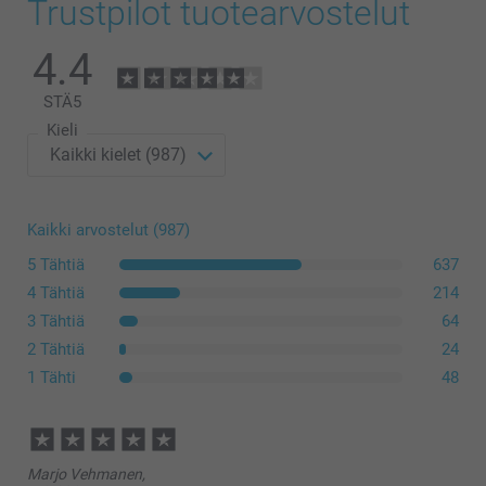
Trustpilot tuotearvostelut
Moderni lahjarasia
4.4
19,95/kpl
Alkaen
STÄ
5
Kieli
Lisävalintojen hinnat ja saatavuus
Kaikki arvostelut (987)
koossa L tai XL
5 Tähtiä
637
4 Tähtiä
214
3 Tähtiä
64
2 Tähtiä
24
1 Tähti
48
täältä
Marjo Vehmanen,