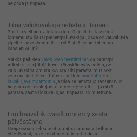
helppoa ja nopeaa.
Tilaa valokuvakirja netistä jo tänään
Suuri ja ylellinen valokuvakirja hääjuhlista, kuvakirja
lomamuistoilla tai pienempi kuvakirja, jossa on vauvakuvia
ylpeille isovanhemmille – mitä sinä haluat tallentaa
kansien väliin?
Vaikka pelkkien
valokuvien teettäminen
on parempi
ratkaisu kuin jättää kuvat kännykän syövereihin, on
valokuvakirja omista kuvista silti parasta, mitä voit
valokuvillasi tehdä. Tutustu kaikkiin
smartphoton
kuvakirjavaihtoehtoihin
ja tilaa se netistä jo tänään! Niin
helppoa on kuvakirjan teko smartphotolla – ja mikä
parasta, saat valokuvakirjasi nopeasti toimitettuna.
Luo häävalokuva-albumi erityisestä
päivästänne
Hääpäiväsi on yksi unohtumattomimmista hetkistä
elämässäsi, ja se ansaitsee tulla taltioiduksi