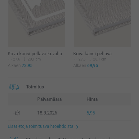
Kova kansi pellava kuvalla
Kova kansi pellava
27,6
28,1 cm
27,6
28,1 cm
Alkaen
73,95
Alkaen
69,95
Toimitus
Päivämäärä
Hinta
18.8.2026
5,95
Lisätietoja toimitusvaihtoehdoista