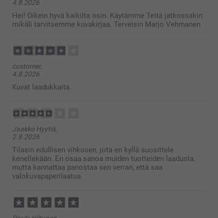
4.8.2026
Hei! Oikein hyvä kaikilta osin. Käytämme Teitä jatkossakin
Valitse ensin kuvakirjan koko
mikäli tarvitsemme kuvakirjaa. Terveisin Marjo Vehmanen
Valitse kuvakirjan muoto
Valitse haluamasi kuvakirjan kansi
Valitse mieleisesi malli valokuvakirjalle
Määrittele valokuvakirjan paperityyppi
customer,
Lataa valokuvasi online-suunnitteluohjelmaamme,
4.8.2026
jonka jälkeen voit muokata kuvakirjaasi haluamallasi
Kuvat laadukkaita.
tavalla.
Lisää sivuja, kuvia ja tekstiä manuaalisesti tai käytä
jotakin valmiista suunnittelumalleistamme.
Jos näytölle tulee varoituskolmio, sinun on
Jaakko Hyytiä,
2.8.2026
pienennettävä kuvan kokoa, kunnes varoitus katoaa.
Esikatsele itse tehty valokuvakirjasi ja tilaa valmis
Tilasin edullisen vihkosen, jota en kyllä suosittele
kenellekään. En osaa sanoa muiden tuotteiden laadusta,
kuvakirja netistä
mutta kannattaa panostaa sen verran, että saa
valokuvapaperilaatua.