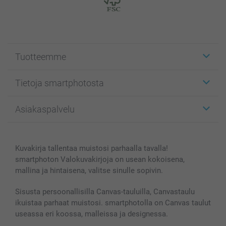
Tuotteemme
Etiketit
Tietoja smartphotosta
Kuvakortit
Kuvalahjat
Tietoja smartphotosta
Asiakaspalvelu
Kuvakirjat
Affiliate ohjelma
Canvas & Seinäkoristeet
Yleinen tietosuojalausunto
Ota yhteyttä & FAQ
Valokuvat, Julisteet & Taskukirjat
Evästekäytäntö
100% tyytyväisyystakuu
Kuvakirja tallentaa muistosi parhaalla tavalla!
Kännykkä & Tabletti
Sivukartta
smartbonus
smartphoton Valokuvakirjoja on usean kokoisena,
MyNameBook
Ehdot/takuut
Hinnat & maksutavat
mallina ja hintaisena, valitse sinulle sopivin.
Kuvakalenterit & Päivyrit
Investor Relations
Tilausten tila
Valokuvakehykset & Lisätarvikkeet
Sisusta persoonallisilla Canvas-tauluilla, Canvastaulu
ikuistaa parhaat muistosi. smartphotolla on Canvas taulut
Lahjakortti
useassa eri koossa, malleissa ja designessa.
Kaikki kuvatuotteet