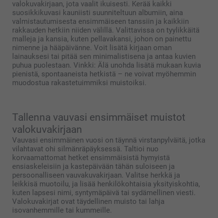
valokuvakirjaan, jota vaalit ikuisesti. Kerää kaikki
suosikkikuvasi kauniisti suunniteltuun albumiin, aina
valmistautumisesta ensimmäiseen tanssiin ja kaikkiin
rakkauden hetkiin niiden välillä. Valittavissa on tyylikkäitä
malleja ja kansia, kuten pellavakansi, johon on painettu
nimenne ja hääpäivänne. Voit lisätä kirjaan oman
lainauksesi tai pitää sen minimalistisena ja antaa kuvien
puhua puolestaan. Vinkki: Älä unohda lisätä mukaan kuvia
pienistä, spontaaneista hetkistä – ne voivat myöhemmin
muodostua rakastetuimmiksi muistoiksi.
Tallenna vauvasi ensimmäiset muistot
valokuvakirjaan
Vauvasi ensimmäinen vuosi on täynnä virstanpylväitä, jotka
vilahtavat ohi silmänräpäyksessä. Taltioi nuo
korvaamattomat hetket ensimmäisistä hymyistä
ensiaskeleisiin ja kastepäivään tähän suloiseen ja
persoonalliseen vauvakuvakirjaan. Valitse herkkä ja
leikkisä muotoilu, ja lisää henkilökohtaisia yksityiskohtia,
kuten lapsesi nimi, syntymäpäivä tai sydämellinen viesti.
Valokuvakirjat ovat täydellinen muisto tai lahja
isovanhemmille tai kummeille.