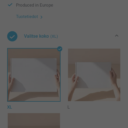
Produced in Europe
Tuotetiedot
Valitse koko
(XL)
XL
L