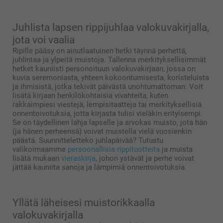
Juhlista lapsen rippijuhlaa valokuvakirjalla,
jota voi vaalia
Ripille pääsy on ainutlaatuinen hetki täynnä perhettä,
juhlintaa ja ylpeitä muistoja. Tallenna merkityksellisimmät
hetket kauniisti personoituun valokuvakirjaan, jossa on
kuvia seremoniasta, yhteen kokoontumisesta, koristeluista
ja ihmisistä, jotka tekivät päivästä unohtumattoman. Voit
lisätä kirjaan henkilökohtaisia vivahteita, kuten
rakkaimpiesi viestejä, lempisitaatteja tai merkityksellisiä
onnentoivotuksia, jotta kirjasta tulisi vieläkin erityisempi.
Se on täydellinen lahja lapselle ja arvokas muisto, jota hän
(ja hänen perheensä) voivat muistella vielä vuosienkin
päästä. Suunnitteletteko juhlapäivää? Tutustu
valikoimaamme
persoonallisia rippituotteita
ja muista
lisätä mukaan
vieraskirja
, johon ystävät ja perhe voivat
jättää kauniita sanoja ja lämpimiä onnentoivotuksia.
Yllätä läheisesi muistorikkaalla
valokuvakirjalla