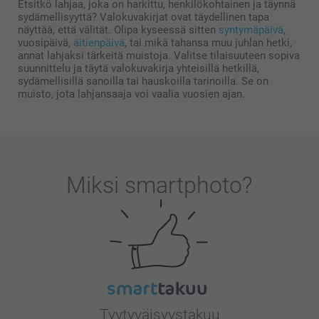
Etsitkö lahjaa, joka on harkittu, henkilökohtainen ja täynnä
sydämellisyyttä? Valokuvakirjat ovat täydellinen tapa
näyttää, että välität. Olipa kyseessä sitten
syntymäpäivä
,
vuosipäivä,
äitienpäivä
, tai mikä tahansa muu juhlan hetki,
annat lahjaksi tärkeitä muistoja. Valitse tilaisuuteen sopiva
suunnittelu ja täytä valokuvakirja yhteisillä hetkillä,
sydämellisillä sanoilla tai hauskoilla tarinoilla. Se on
muisto, jota lahjansaaja voi vaalia vuosien ajan.
Miksi
smartphoto
?
Tyytyväisyystakuu