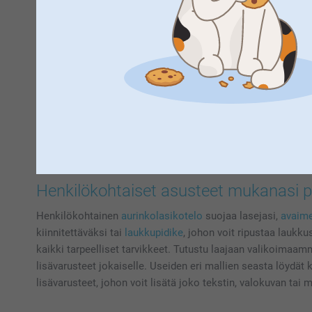
Henkilökohtaiset asusteet mukanasi pä
Henkilökohtainen
aurinkolasikotelo
suojaa lasejasi,
avaim
kiinnitettäväksi tai
laukkupidike
, johon voit ripustaa laukku
kaikki tarpeelliset tarvikkeet. Tutustu laajaan valikoimaamm
lisävarusteet jokaiselle. Useiden eri mallien seasta löydät 
lisävarusteet, johon voit lisätä joko tekstin, valokuvan tai