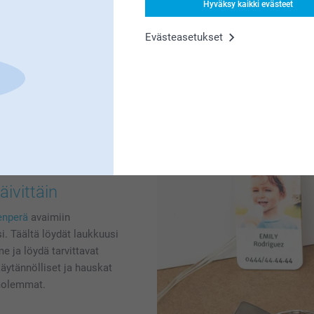
Hyväksy kaikki evästeet
luovuutesi valloilleen. Val
valitse kirjonta, joka tuo 
Evästeasetukset
useita eri värejä ja kokoj
sydämelliseksi lahjaksi.
ivittäin
enperä
avaimiin
si. Täältä löydät laukkuusi
e ja löydä tarvittavat
käytännölliset ja hauskat
 molemmat.