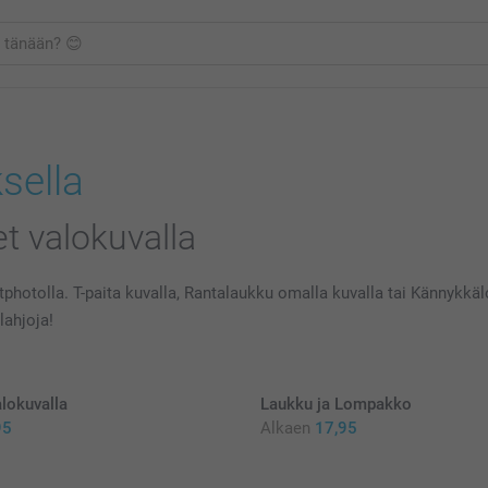
ksella
et valokuvalla
martphotolla. T-paita kuvalla, Rantalaukku omalla kuvalla tai Känny
lahjoja!
alokuvalla
Laukku ja Lompakko
95
Alkaen
17,95