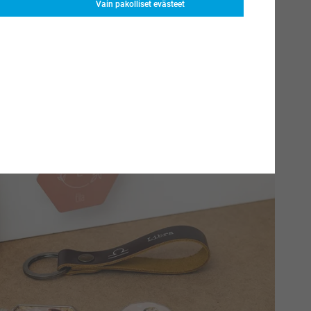
Vain pakolliset evästeet
itse eläväinen painatus hupaisaa vaatekappaletta varten tai
vaatteeseen ripauksen eleganssia. Kun käytettävissäsi on
a, jokainen neulepusero muuttuu muotiluomukseksi tai