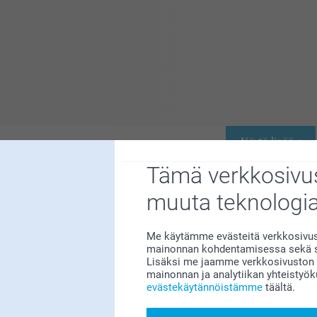
Näytä lisää
Tämä verkkosivus
muuta teknologi
Me käytämme evästeitä verkkosivust
Paitoja kaikille
mainonnan kohdentamisessa sekä so
Lisäksi me jaamme verkkosivuston k
Muoti kohtaa yksilöllisyyd
mainonnan ja analytiikan yhteistyö
evästekäytännöistämme
täältä.
Paidat tarjoavat paitsi mu
tehdä jokaisesta kappalee