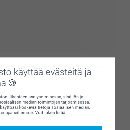
to käyttää evästeitä ja
aa
on liikenteen analysoimisessa, sisällön ja
siaalisen median toimintojen tarjoamisessa.
äyttöäsi koskevia tietoja sosiaalisen median,
en, kun luot personoidut
collegepaidat aikuisille ja lapsille
.
kumppaneillemme. Voit lukea lisää
kavuutta ja tyyliä, myös ainutlaatuisen mahdollisuuden
sta todella omanlaisesi. Collegepaidoillamme voit päästää