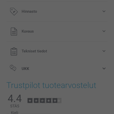
Hinnasto
Kaikki hinnat ovat euroina, sisältävät arvonlisäveron ja
Kuvaus
eivät sisällä postikuluja.
Tekniset tiedot
UKK
Trustpilot tuotearvostelut
4.4
STÄ
5
Kieli