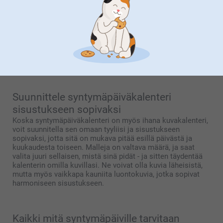
kalenterissa
Syntymäpäiväkalenteri on
kuvakalenteri
, joka ei käsitä
tiettyä kalenterivuotta, vaan 12 kuukautta ja kuukauden
päivät, joihin voit kirjata tärkeiden ihmisten syntymäpäivät.
Näin voit käyttää siis samaa syntymäpäiväkalenteria
vuodesta toiseen eikä sinun tarvitse enää siirrellä
syntymäpäiviä edellisen vuoden kalenterista seuraavaan.
Suunnittele syntymäpäiväkalenteri
sisustukseen sopivaksi
Koska syntymäpäiväkalenteri on myös ihana kuvakalenteri,
voit suunnitella sen omaan tyyliisi ja sisustukseen
sopivaksi, jotta sitä on mukava pitää esillä päivästä ja
kuukaudesta toiseen. Malleja on valtava määrä, ja saat
valita juuri sellaisen, mistä sinä pidät - ja sitten täydentää
kalenterin omilla kuvillasi. Ne voivat olla kuvia läheisistä,
mutta myös vaikkapa kauniita luontokuvia, jotka sopivat
harmoniseen sisustukseen.
Kaikki mitä syntymäpäiville tarvitaan