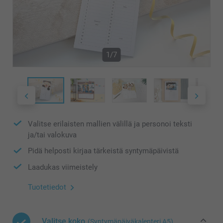
1/7
Valitse erilaisten mallien välillä ja personoi teksti
ja/tai valokuva
Pidä helposti kirjaa tärkeistä syntymäpäivistä
Laadukas viimeistely
Tuotetiedot
Valitse koko
(Syntymäpäiväkalenteri A5)