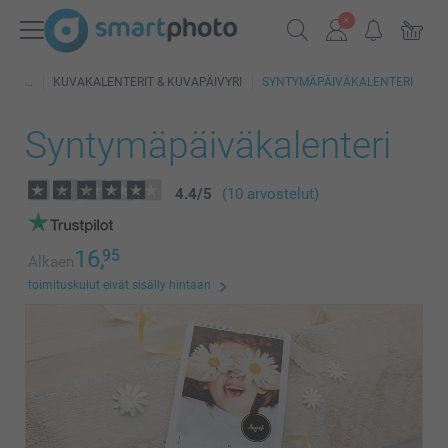
KUVAKALENTERIT & KUVAPÄIVYRI
SYNTYMÄPÄIVÄKALENTERI
Syntymäpäiväkalenteri
4.4
/
5
(10 arvostelut)
16,
95
Alkaen
toimituskulut eivät sisälly hintaan