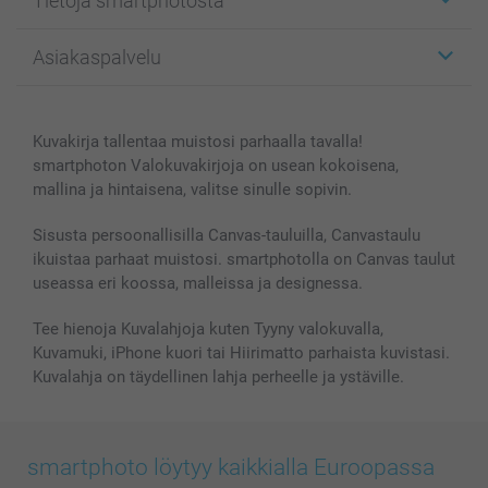
Tietoja smartphotosta
Kuvakortit
Kuvalahjat
Tietoja smartphotosta
Asiakaspalvelu
Kuvakirjat
Affiliate ohjelma
Canvas & Seinäkoristeet
Yleinen tietosuojalausunto
Ota yhteyttä & FAQ
Valokuvat, Julisteet & Taskukirjat
Evästekäytäntö
100% tyytyväisyystakuu
Kuvakirja tallentaa muistosi parhaalla tavalla!
Kännykkä & Tabletti
Sivukartta
smartbonus
smartphoton Valokuvakirjoja on usean kokoisena,
MyNameBook
Ehdot/takuut
Hinnat & maksutavat
mallina ja hintaisena, valitse sinulle sopivin.
Kuvakalenterit & Päivyrit
Investor Relations
Tilausten tila
Valokuvakehykset & Lisätarvikkeet
Sisusta persoonallisilla Canvas-tauluilla, Canvastaulu
ikuistaa parhaat muistosi. smartphotolla on Canvas taulut
Lahjakortti
useassa eri koossa, malleissa ja designessa.
Kaikki kuvatuotteet
Tee hienoja Kuvalahjoja kuten Tyyny valokuvalla,
Kuvamuki, iPhone kuori tai Hiirimatto parhaista kuvistasi.
Kuvalahja on täydellinen lahja perheelle ja ystäville.
smartphoto löytyy kaikkialla Euroopassa