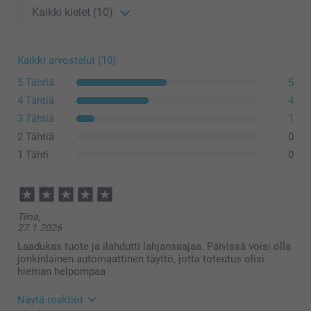
Kaikki arvostelut (10)
5 Tähtiä
5
4 Tähtiä
4
3 Tähtiä
1
2 Tähtiä
0
1 Tähti
0
Tiina,
27.1.2026
Laadukas tuote ja ilahdutti lahjansaajaa. Päivissä voisi olla
jonkinlainen automaattinen täyttö, jotta toteutus olisi
hieman helpompaa
Näytä reaktiot