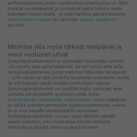
perheenjäsenistä, joiden merkkipäivä siinä kuussa on. Näin
muistat syntymäpäivät ja nimipäivät paitsi tekstin, myös
kalenterin kuvien avulla - ja ehdit hankkia päivänsankarille
persoonallisen lahjan
tai vähintään
kauniin kuvakortin
ajoissa!
Merkitse ylös myös tärkeät nimipäivät ja
muut vuotuiset juhlat
Syntymäpäiväkalenterin ei nimestään huolimatta tarvitse
olla varattu vain syntymäpäiville. Se voi toimia yhtä lailla
nimipäiväkalenterina, jonne merkitset läheisten nimipäivät
– sillä vaikka ne olisi merkitty tavalliseen kalenteriin, voivat
ne silti helposti jäädä muiden merkintöjen varjoon.
Syntymäpäiväkalenteri voi sisältää myös vuotuiset, aina
samalle päivämäärälle ajoittuvat juhlat, kuten
ystävänpäivän
,
joulunpyhät
,
uudenvuoden
, oman hääpäivän
ja vaikka ystävien perinteisen syyskokoontumisen, vaikka
se ei aina samalle päivämäärälle osuisikaan.
Syntymäpäiväkalenteri on juuri sinun tärkeille päiville
varattu kalenteri, joka muistuttaa elämän tärkeistä
ihmisistä ja päivistä sinua vuodesta toiseen!