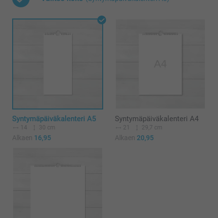
Syntymäpäiväkalenteri A5
Syntymäpäiväkalenteri A4
14
30 cm
21
29,7 cm
Alkaen
16,95
Alkaen
20,95