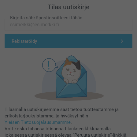
Tilaa uutiskirje
Kirjoita sähköpostiosoitteesi tähän
Rekisteröidy
Tilaamalla uutiskirjeemme saat tietoa tuotteistamme ja
erikoistarjouksistamme, ja hyväksyt näin
Yleisen Tietosuojalausumamme
.
Voit koska tahansa irtisanoa tilauksen klikkaamalla
jokaisessa uutiskirjeessä olevaa “Peruuta uutiskirje”-linkkiä.