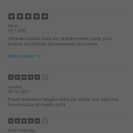
27.1.2026
13:11
Hei Tiina!
Claro,
Lämmin kiitos ⭐⭐⭐⭐⭐ja palautteestasi, se
12.7.2022
merkitsee meille todella paljon! On ihana kuulla, että
pidät kalenterista. 😊
-riittävän kookas kuva-ala -yksinkertainen tuote, joka
Lämpimin kiitoksin,
sinänsä on riittävän yksinkertainen ja toimiva
Kaisa @smartphoto
Näytä reaktiot
13.7.2022
11:59
Hei Claro
asiakas,
20.12.2021
Suuret kiitokset 5 tähdestä ja palautteesta, se on
meille korvaamattoman tärkeää. Kiva että pidät
Tilasin kalenterin lahjaksi enkä ole nähnyt sitä vielä itse.
meidän kalenterista, on se ihana tuote koota parhaat
Toimitusaika oli todella pitkä.
muistot edellisestä vuodesta ja suunnitella tulevaa.
Toivottavasti näemme pian taas smartphoto.fi -
osoitteessa.
Lämpimin kiitoksin,
Johanna, Smartphoto
Kirsti Pelkonen,