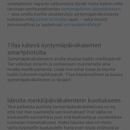
smartphoton laajasta valikoimista löydät myös kaiken mitä
tarvitaan unohtumattomien
syntymäpäivien järjestämiseen
– aina omilla kuvilla varustetuista syntymäpäiväkutsuista
kaikkeen mitä
juhlien koristelu
vaatii – sekä tietysti
persoonalliset ja laadukkaat
syntymäpäivälahjat!
Tilaa kätevä syntymäpäiväkalenteri
smartphotolta
Syntymäpäiväkalenterin avulla muistat kaikki merkkipäivät!
Tee vaikutus ystäviin ja perheeseen muistamalla aina
heidän merkkipäivänsä. Lisää itse omat kuvat ja kirjoita
kaikki tuttavien merkkipäivät. Tilaa käytännöllinen ja kaunis
syntymäpäiväkalenteri jo tänään!
Ideoita merkkipäiväkalenterin kuvitukseen
Yksi parhaista puolista syntymäpäiväkalenterissa on se,
että voit itse suunnitella sen kuvituksen! Voit valita eri
kuukausille esimerkiksi juuri sitä kuukautta ja vuodenaikaa
kuvaavan maisemakuvan, mutta hauska idea on myös
valita kyseiselle kuukaudelle kuvia juuri niistä ystävistä ja