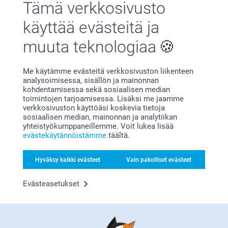
Tämä verkkosivusto
Toivottavasti näemme pian taas smartphoto.fi -
Pöytäkalenteri
Perhekalenteri
osoitteessa.
kierresidoksella
käyttää evästeitä ja
Lämpimin kiitoksin,
29,95
Johanna, Smartphoto
2 mallia
muuta teknologiaa
Alkaen
14,95
(36 arvostelut)
(31 arvostelut)
Me käytämme evästeitä verkkosivuston liikenteen
analysoimisessa, sisällön ja mainonnan
Canvas-taulu
Muki
kohdentamisessa sekä sosiaalisen median
Yli 10 mallia
7 mallia
toimintojen tarjoamisessa. Lisäksi me jaamme
Alkaen
22,95
Alkaen
10,95
verkkosivuston käyttöäsi koskevia tietoja
sosiaalisen median, mainonnan ja analytiikan
(175 arvostelut)
(388 arvostelut)
yhteistyökumppaneillemme. Voit lukea lisää
evästekäytännöistämme
täältä.
Hyväksy kaikki evästeet
Vain pakolliset evästeet
Vinkkejä ja niksejä
syntymäpäiväkalentereihimme
Evästeasetukset
liittyen
Syntymäpäivät pysyvästi yhdessä