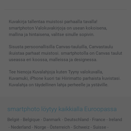
Lahjakortti
Kaikki kuvatuotteet
Kuvakirja tallentaa muistosi parhaalla tavalla!
smartphoton Valokuvakirjoja on usean kokoisena,
mallina ja hintaisena, valitse sinulle sopivin.
Sisusta persoonallisilla Canvas-tauluilla, Canvastaulu
ikuistaa parhaat muistosi. smartphotolla on Canvas taulut
useassa eri koossa, malleissa ja designessa.
Tee hienoja Kuvalahjoja kuten Tyyny valokuvalla,
Kuvamuki, iPhone kuori tai Hiirimatto parhaista kuvistasi.
Kuvalahja on täydellinen lahja perheelle ja ystäville.
smartphoto löytyy kaikkialla Euroopassa
België
-
Belgique
-
Danmark
-
Deutschland
-
France
-
Ireland
-
Nederland
-
Norge
-
Österreich
-
Schweiz
-
Suisse
-