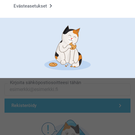
Evästeasetukset
Olemme täällä sinun vuoksesi
Tilaa uutiskirje
Kirjoita sähköpostiosoitteesi tähän
Rekisteröidy