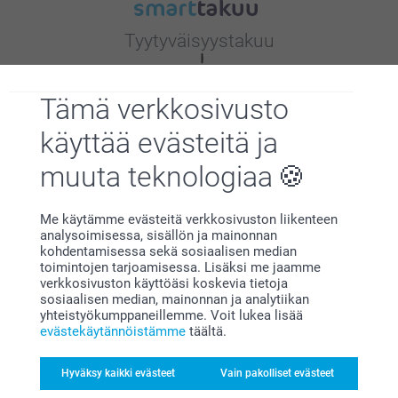
Tyytyväisyystakuu
Tämä verkkosivusto
käyttää evästeitä ja
muuta teknologiaa
Bonusta kaikista tilauksista
Me käytämme evästeitä verkkosivuston liikenteen
analysoimisessa, sisällön ja mainonnan
kohdentamisessa sekä sosiaalisen median
toimintojen tarjoamisessa. Lisäksi me jaamme
verkkosivuston käyttöäsi koskevia tietoja
sosiaalisen median, mainonnan ja analytiikan
yhteistyökumppaneillemme. Voit lukea lisää
evästekäytännöistämme
täältä.
Etsitkö inspiraatiota?
Hyväksy kaikki evästeet
Vain pakolliset evästeet