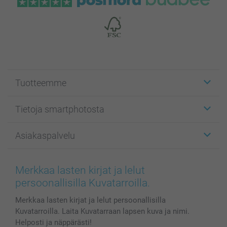
Tuotteemme
Etiketit
Tietoja smartphotosta
Kuvakortit
Kuvalahjat
Tietoja smartphotosta
Asiakaspalvelu
Kuvakirjat
Affiliate ohjelma
Canvas & Seinäkoristeet
Yleinen tietosuojalausunto
Ota yhteyttä & FAQ
Valokuvat, Julisteet & Taskukirjat
Evästekäytäntö
100% tyytyväisyystakuu
Merkkaa lasten kirjat ja lelut
Kännykkä & Tabletti
Sivukartta
smartbonus
persoonallisilla Kuvatarroilla.
MyNameBook
Ehdot/takuut
Hinnat & maksutavat
Merkkaa lasten kirjat ja lelut persoonallisilla
Kuvakalenterit & Päivyrit
Investor Relations
Tilausten tila
Kuvatarroilla. Laita Kuvatarraan lapsen kuva ja nimi.
Valokuvakehykset & Lisätarvikkeet
Helposti ja näppärästi!