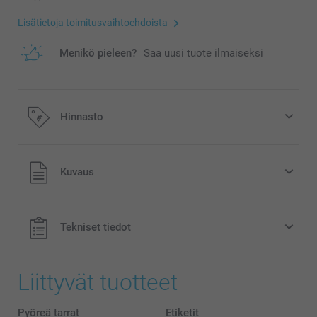
Lisätietoja toimitusvaihtoehdoista
Menikö pieleen?
Saa uusi tuote ilmaiseksi
Hinnasto
Kaikki hinnat ovat euroina, sisältävät arvonlisäveron ja
Kuvaus
eivät sisällä postikuluja.
Tekniset tiedot
Liittyvät tuotteet
Pyöreä tarrat
Etiketit