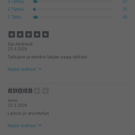
3 Tähtiä
37
2 Tähtiä
21
1 Tähti
42
Eija Myllykylä,
25.5.2026
Tykkäsin ja etenkin lahjan saaja tykkäsi
Näytä reaktiot
28.5.2026
09:53
Hei Eija,
Ismo,
Sydämellinen kiitos ⭐⭐⭐⭐⭐ tähdestä ja
22.3.2026
palautteestasi – se merkitsee meille todella paljon!
Ihanaa kuulla, että lahjan saaja tykkäsi kalenterista.
Laitoin jo arvostelun
Se on loistava tapa koota parhaat kuvat ja nauttia
niistä seinällä vuoden ympäri. ❤️
Näytä reaktiot
Lämpimin kiitoksin,
Kirsi @smartphoto