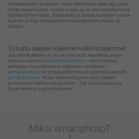
Seinäkalenteri on tietysti myös hyödyllinen arjen apu, joka
löytyy suurimmasta osasta koteja, ja on siis samalla myös
käytännöllinen lahja. Suunnittele jo tänään kalenteri omista
kuvista, ja tilaa seinäkalenteri smartphotolta itselle tai
lahjaksi!
Tutustu laajaan kalenterivalikoimaamme!
Jos seinäkalenteri ei ole se mitä etsit, kannattaa myös
tutustua muihin
kuvakalentereihimme
- moni valitsee
perhearjen kesyttämiseen mainiosti soveltuvan
perhekalenterin
tai työpöydällä hienosti pystyssä pysyvän
pöytäkalenterin
. Mutta vaihtoehtoja on myös näiden
perinteisten mallien ulkopuolelta - käy tutustumassa ja
löydä itsellesi sopivin kalenteri!
Miksi
smartphoto
?