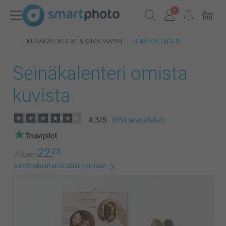
KUVAKALENTERIT & KUVAPÄIVYRI
SEINÄKALENTERI
Seinäkalenteri omista
kuvista
4.3
/
5
(654 arvostelut)
22,
75
Alkaen
toimituskulut eivät sisälly hintaan