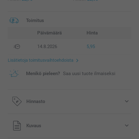
Toimitus
Päivämäärä
Hinta
14.8.2026
5,95
Lisätietoja toimitusvaihtoehdoista
Menikö pieleen?
Saa uusi tuote ilmaiseksi
Hinnasto
Kaikki hinnat ovat euroina, sisältävät arvonlisäveron ja
Kuvaus
eivät sisällä postikuluja.