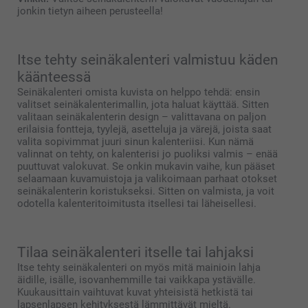
jonkin tietyn aiheen perusteella!
Itse tehty seinäkalenteri valmistuu käden
käänteessä
Seinäkalenteri omista kuvista on helppo tehdä: ensin
valitset seinäkalenterimallin, jota haluat käyttää. Sitten
valitaan seinäkalenterin design – valittavana on paljon
erilaisia fontteja, tyylejä, asetteluja ja värejä, joista saat
valita sopivimmat juuri sinun kalenteriisi. Kun nämä
valinnat on tehty, on kalenterisi jo puoliksi valmis – enää
puuttuvat valokuvat. Se onkin mukavin vaihe, kun pääset
selaamaan kuvamuistoja ja valikoimaan parhaat otokset
seinäkalenterin koristukseksi. Sitten on valmista, ja voit
odotella kalenteritoimitusta itsellesi tai läheisellesi.
Tilaa seinäkalenteri itselle tai lahjaksi
Itse tehty seinäkalenteri on myös mitä mainioin lahja
äidille, isälle, isovanhemmille tai vaikkapa ystävälle.
Kuukausittain vaihtuvat kuvat yhteisistä hetkistä tai
lapsenlapsen kehityksestä lämmittävät mieltä.