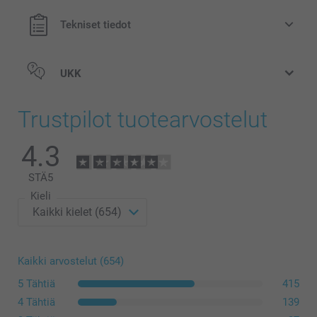
Tekniset tiedot
UKK
Trustpilot tuotearvostelut
4.3
STÄ
5
Kieli
Kaikki arvostelut (654)
5 Tähtiä
415
4 Tähtiä
139