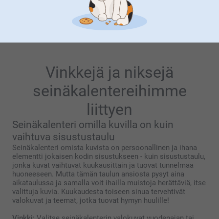
Alkaen
10,95
Alkaen
20,95
(388 arvostelut)
(61 arvostelut)
Vinkkejä ja niksejä
seinäkalentereihimme
liittyen
Seinäkalenteri omilla kuvilla on kuin
vaihtuva sisustustaulu
Seinäkalenteri omista kuvista on persoonallinen ja ihana
elementti jokaisen kodin sisustukseen - kuin sisustustaulu,
jonka kuvat vaihtuvat kuukausittain ja tuovat tunnelmaa
huoneeseen. Mutta tämän taulun ansiosta pysyt aina
aikataulussa ja samalla voit ihailla muistoja herättäviä, itse
valittuja kuvia. Kuukaudesta toiseen sinua tervehtivät
valokuvat ja teemat, jotka tuovat hymyn huulille!
Vinkki:
Valitse seinäkalenterin valokuvat vuodenajan tai