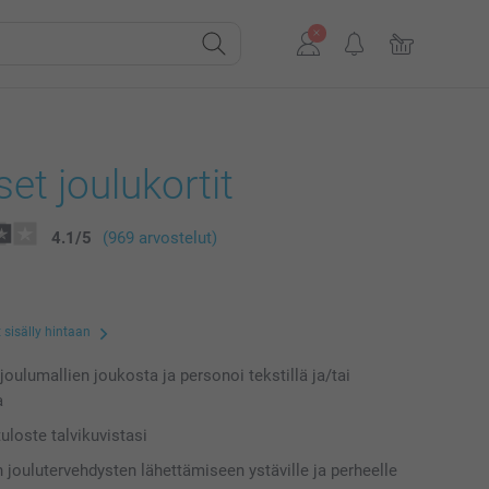
set joulukortit
4.1
/
5
(969 arvostelut)
 sisälly hintaan
 joulumallien joukosta ja personoi tekstillä ja/tai
a
uloste talvikuvistasi
n joulutervehdysten lähettämiseen ystäville ja perheelle