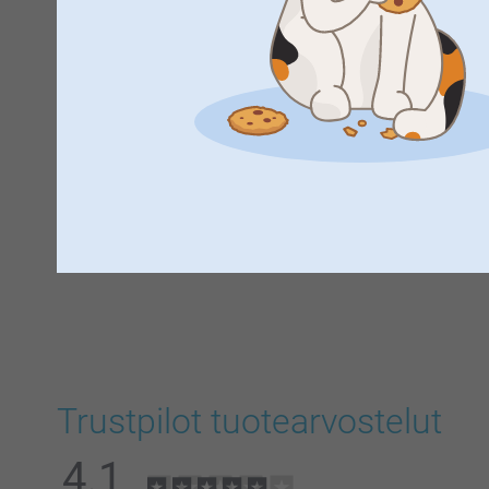
Trustpilot tuotearvostelut
4.1