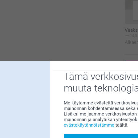
Vaaka
14,3
Alkae
Sii
Tämä verkkosivus
muuta teknologi
Toimit
Me käytämme evästeitä verkkosivust
mainonnan kohdentamisessa sekä so
Lisäksi me jaamme verkkosivuston k
mainonnan ja analytiikan yhteistyö
evästekäytännöistämme
täältä.