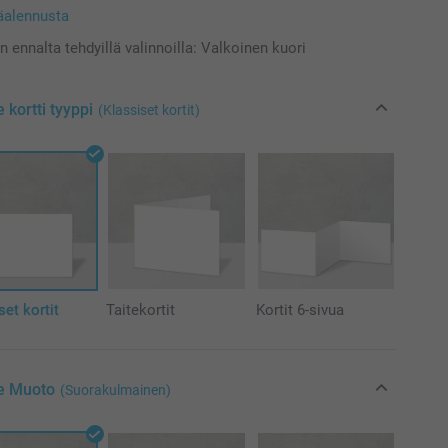
äalennusta
n ennalta tehdyillä valinnoilla: Valkoinen kuori
e kortti tyyppi
(Klassiset kortit)
set kortit
Taitekortit
Kortit 6-sivua
se Muoto
(Suorakulmainen)