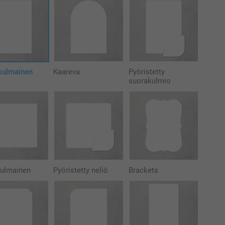
kulmainen
Kaareva
Pyöristetty
suorakulmio
kulmainen
Pyöristetty neliö
Brackets