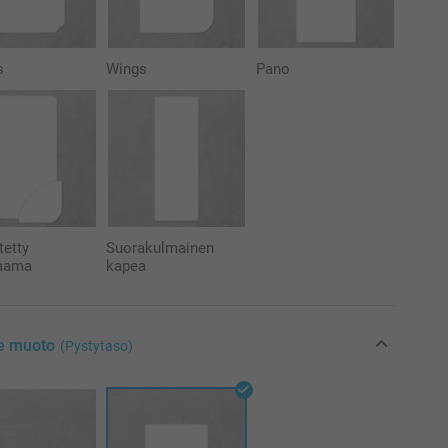
s
Wings
Pano
tetty
Suorakulmainen
aama
kapea
se muoto
(Pystytaso)