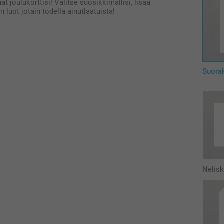
at joulukorttisi! Valitse suosikkimallisi, lisää
n luot jotain todella ainutlaatuista!
Suora
Nelis