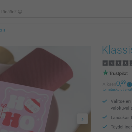
TIT
Klassi
0,
69
Alkaen
toimituskulut eivät
Valitse eri
valokuvall
Laadukas t
Täydelline