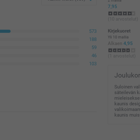
2 mallia
Kpl-määrä
7,95
1 - 4
Osta lisäks
(10 arvostelut)
ilmaiseksi 
Kirjekuoret
573
5 - 9
Yli 10 mallia
188
Alkaen
Ilmai
4,95
Alkaen
59
10 - 19
46
(1 arvostelut)
Lisävalintojen 
20 - 29
103
Paperi 120 g
Joulukor
30+
Valkoinen (es
Suloinen val
Tummanpuna
säteilevän k
Laventeli
mieleisekses
Ruskea
kaunis desig
valikoimaamm
kaunis muist
Paperi 160 g
Valkoinen lu