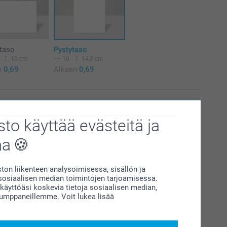
taso
Pystytaso
10 cm
10
14,3 cm
n
0,69
Alkaen
0,69
rry designeihin
to käyttää evästeitä ja
aa
us
Päivämäärä
Hinta
on liikenteen analysoimisessa, sisällön ja
siaalisen median toimintojen tarjoamisessa.
14.8.2026
5,95
äyttöäsi koskevia tietoja sosiaalisen median,
kumppaneillemme. Voit lukea lisää
19.8.2026
2,95