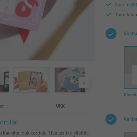
Saat määr
Toimitetaa
Valits
Klassi
ot
UKK
Valit
rtilla!
 kauniita joulukortteja. Haluaisitko yllättää