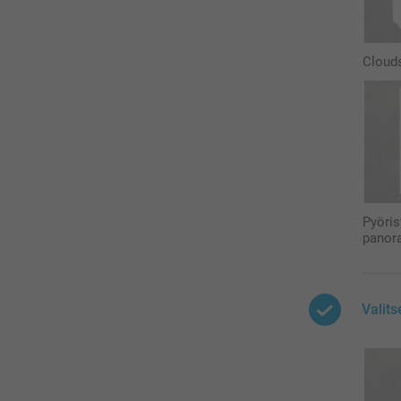
Cloud
Pyöris
panor
Valit