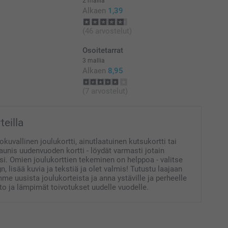
2 mallia
Yksikköhinta
Alkaen
1,39
Alkaen
1,09 €
i kauniin väriset kirjekuoret, tai saa
(46 arvostelut)
valkoiset kirjekuoret
Osoitetarrat
Alkaen
0,99 €
3 mallia
nen
Alkaen
8,95
Alkaen
0,89 €
(7 arvostelut)
hinnat ja saatavuus
Alkaen
0,79 €
teilla
Alkaen
0,69 €
ivalittu)
okuvallinen joulukortti, ainutlaatuinen kutsukortti tai
inen
aunis uudenvuoden kortti - löydät varmasti jotain
i. Omien joulukorttien tekeminen on helppoa - valitse
n, lisää kuvia ja tekstiä ja olet valmis! Tutustu laajaan
e uusista joulukorteista ja anna ystäville ja perheelle
o ja lämpimät toivotukset uudelle vuodelle.
ksus