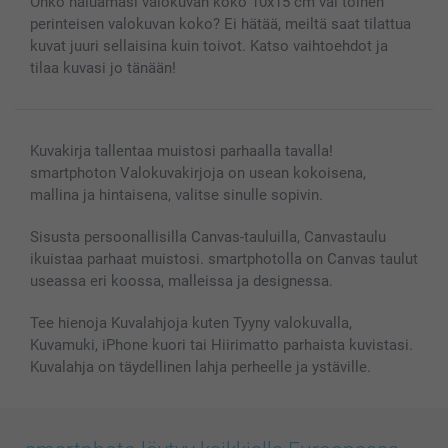
Onko haluamasi valokuvan koko 10x15 cm vai toinen
perinteisen valokuvan koko? Ei hätää, meiltä saat tilattua
kuvat juuri sellaisina kuin toivot. Katso vaihtoehdot ja
tilaa kuvasi jo tänään!
Kuvakirja tallentaa muistosi parhaalla tavalla!
smartphoton Valokuvakirjoja on usean kokoisena,
mallina ja hintaisena, valitse sinulle sopivin.
Sisusta persoonallisilla Canvas-tauluilla, Canvastaulu
ikuistaa parhaat muistosi. smartphotolla on Canvas taulut
useassa eri koossa, malleissa ja designessa.
Tee hienoja Kuvalahjoja kuten Tyyny valokuvalla,
Kuvamuki, iPhone kuori tai Hiirimatto parhaista kuvistasi.
Kuvalahja on täydellinen lahja perheelle ja ystäville.