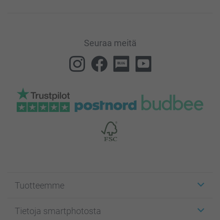
Seuraa meitä
Tuotteemme
Etiketit
Tietoja smartphotosta
Kuvakortit