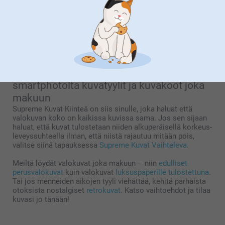
haluat - tai teetä valokuvat täysin ilman reunoja. Avullamme
valokuvien teettäminen on helppoa, ja löydät
työkalustamme kaikki tärkeimmät, normaalit valokuvakoot.
Onko haluamasi valokuvan koko 10x15 cm vai ehkä
suurempi? Ei hätää, meiltä saat tilattua kuvat juuri
sellaisina kuin toivot.
smartphotolta kuvatyylit ja kuvakoot joka
makuun
Supreme Kuvat Kiinteä on siis sinulle, joka haluat että
valokuvan koko on kaikissa kuvissa sama. Jos sen sijaan
haluat, että kuvat tulostetaan niiden alkuperäisellä korkeus-
leveyssuhteella ilman, että niistä rajautuu mitään pois,
valitse siinä tapauksessa
Supreme Kuvat Vaihteleva
.
Meiltä löydät valokuvat joka makuun – niin
edulliset
perusvalokuvat
kuin valokuvat
luksuspaperille tulostettuna
.
Tai jos menneiden aikojen tyyli viehättää, kehitä parhaista
otoksista nostalgiset
retrokuvat
. Katso vaihtoehdot ja tilaa
kuvasi jo tänään!