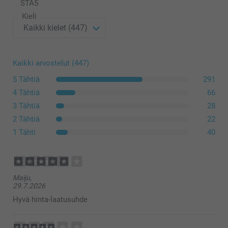
Lisävalintojen hinnat ja saatavuus
STÄ
5
10 - 49
Alkaen
0,35
Kieli
50 - 99
Alkaen
0,21
100 - 499
Alkaen
0,20
Kaikki arvostelut (447)
Reunat
5 Tähtiä
291
500+
Alkaen
0,19
4 Tähtiä
66
Ilmainen
3 Tähtiä
28
2 Tähtiä
22
1 Tähti
40
Maiju,
29.7.2026
Hyvä hinta-laatusuhde