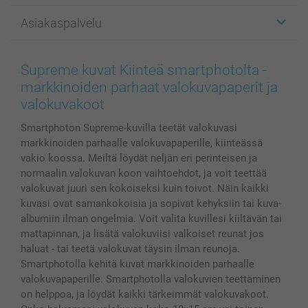
Kuvalahjat
Tietoja smartphotosta
Asiakaspalvelu
Kuvakirjat
Affiliate ohjelma
Canvas & Seinäkoristeet
Yleinen tietosuojalausunto
Ota yhteyttä & FAQ
Valokuvat, Julisteet & Taskukirjat
Evästekäytäntö
100% tyytyväisyystakuu
Supreme kuvat Kiinteä smartphotolta -
Kännykkä & Tabletti
Sivukartta
smartbonus
markkinoiden parhaat valokuvapaperit ja
MyNameBook
Ehdot/takuut
Hinnat & maksutavat
valokuvakoot
Kuvakalenterit & Päivyrit
Investor Relations
Tilausten tila
Smartphoton Supreme-kuvilla teetät valokuvasi
Valokuvakehykset & Lisätarvikkeet
markkinoiden parhaalle valokuvapaperille, kiinteässä
Lahjakortti
vakio koossa. Meiltä löydät neljän eri perinteisen ja
Kaikki kuvatuotteet
normaalin valokuvan koon vaihtoehdot, ja voit teettää
valokuvat juuri sen kokoiseksi kuin toivot. Näin kaikki
kuvasi ovat samankokoisia ja sopivat kehyksiin tai kuva-
albumiin ilman ongelmia. Voit valita kuvillesi kiiltävän tai
mattapinnan, ja lisätä valokuviisi valkoiset reunat jos
haluat - tai teetä valokuvat täysin ilman reunoja.
Smartphotolla kehitä kuvat markkinoiden parhaalle
valokuvapaperille. Smartphotolla valokuvien teettäminen
on helppoa, ja löydät kaikki tärkeimmät valokuvakoot.