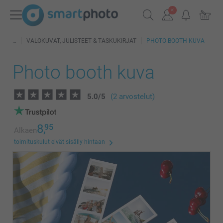
VALOKUVAT, JULISTEET & TASKUKIRJAT
PHOTO BOOTH KUVA
Photo booth kuva
5.0
/
5
(2 arvostelut)
8,
95
Alkaen
toimituskulut eivät sisälly hintaan