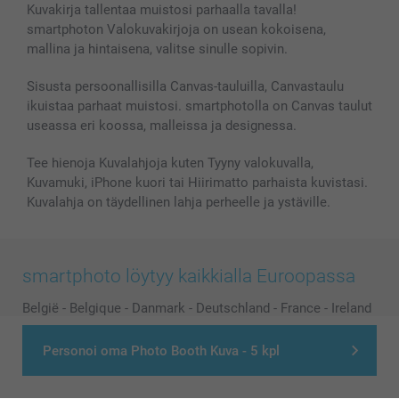
Kuvakirja tallentaa muistosi parhaalla tavalla!
Kännykkä & Tabletti
Sivukartta
smartbonus
smartphoton Valokuvakirjoja on usean kokoisena,
MyNameBook
Ehdot/takuut
Hinnat & maksutavat
mallina ja hintaisena, valitse sinulle sopivin.
Kuvakalenterit & Päivyrit
Investor Relations
Tilausten tila
Valokuvakehykset & Lisätarvikkeet
Sisusta persoonallisilla Canvas-tauluilla, Canvastaulu
ikuistaa parhaat muistosi. smartphotolla on Canvas taulut
Lahjakortti
useassa eri koossa, malleissa ja designessa.
Kaikki kuvatuotteet
Tee hienoja Kuvalahjoja kuten Tyyny valokuvalla,
Kuvamuki, iPhone kuori tai Hiirimatto parhaista kuvistasi.
Kuvalahja on täydellinen lahja perheelle ja ystäville.
smartphoto löytyy kaikkialla Euroopassa
België
-
Belgique
-
Danmark
-
Deutschland
-
France
-
Ireland
-
Nederland
-
Norge
-
Österreich
-
Schweiz
-
Suisse
-
Personoi oma Photo Booth Kuva - 5 kpl
Switzerland
-
Suomi
-
Sverige
-
United Kingdom
-
Other Countries