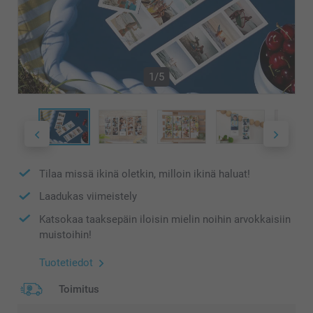
1/5
Tilaa missä ikinä oletkin, milloin ikinä haluat!
Laadukas viimeistely
Katsokaa taaksepäin iloisin mielin noihin arvokkaisiin
muistoihin!
Tuotetiedot
Toimitus