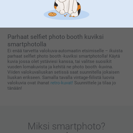
kulumisen ja perheen kasvamisen, kun kuviin ilmestyykin
uusi perheenjäsen. Säästäkää kuvat omina muistoina, tai
lähettäkää niitä
joulutervehdyksiksi
ystäville!
Parhaat selfiet photo booth kuviksi
smartphotolla
Ei enää tarvetta valokuva-automaatin etsimiselle – ikuista
parhaat selfiet photo booth -kuviksi smartphotolla! Käytä
kuvia jossa olet ystäviesi kanssa, tai valitse suosikit
vuoden lomakuvista ja kehitä ne photo booth -kuvina.
Viiden valokuvaliuskan setissä saat suunnitella jokaisen
liuskan erikseen. Samalla tavalla vintage-fiilistä luovia
valokuvia ovat ihanat
retro-kuvat!
Suunnittele ja tilaa jo
tänään!
Miksi
smartphoto
?