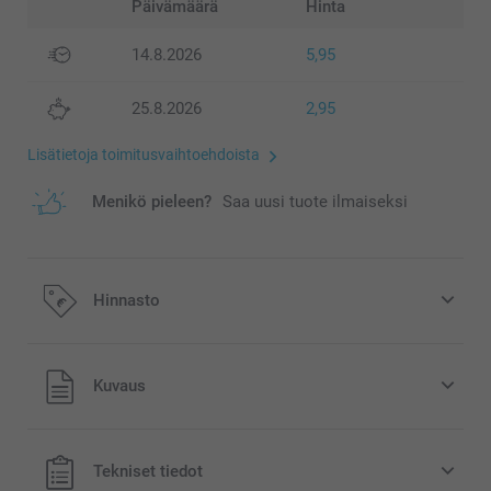
Päivämäärä
Hinta
14.8.2026
5,95
25.8.2026
2,95
Lisätietoja toimitusvaihtoehdoista
Menikö pieleen?
Saa uusi tuote ilmaiseksi
Hinnasto
Kaikki hinnat ovat euroina, sisältävät arvonlisäveron ja
Kuvaus
eivät sisällä postikuluja.
Tekniset tiedot