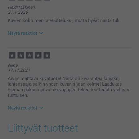
Heidi Mäkinen,
21.1.2026
Kuvien koko meni arvuutteluksi, mutta hyvät niistä tuli.
Näytä reaktiot
21.1.2026
15:29
Hei Heidi!
Niina,
Kiitokset palautteestasi, olemme kiitollisia siitä 🌸
17.11.2021
Ethän epäröi ottaa yhteyttä asiakaspalveluun
saadaksesi apua, mikäli tarvitset sitä 😊
Aivan mahtava kuvatuote! Näitä oli kiva antaa lahjaksi,
Lämpimin terveisin
lahjansaaja saikin yhden kuvan sijaan kolme! Laadukas
Kaisa @smartphoto
hieman paksumpi valokuvapaperi tekee tuotteesta ylellisen
tuntuisen.
Näytä reaktiot
17.11.2021
Liittyvät tuotteet
13:59
Hei Niina