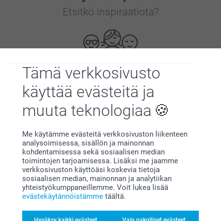
Etsitkö inspiraatiota?
Tämä verkkosivusto
käyttää evästeitä ja
Olemme täällä sinun vuoksesi
muuta teknologiaa
Me käytämme evästeitä verkkosivuston liikenteen
analysoimisessa, sisällön ja mainonnan
kohdentamisessa sekä sosiaalisen median
Tilaa uutiskirje
toimintojen tarjoamisessa. Lisäksi me jaamme
verkkosivuston käyttöäsi koskevia tietoja
Kirjoita sähköpostiosoitteesi tähän
sosiaalisen median, mainonnan ja analytiikan
yhteistyökumppaneillemme. Voit lukea lisää
evästekäytännöistämme
täältä.
Rekisteröidy
Hyväksy kaikki evästeet
Vain pakolliset evästeet