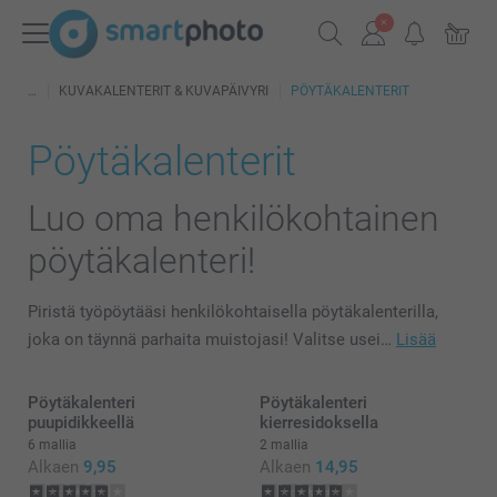
KUVAKALENTERIT & KUVAPÄIVYRI
PÖYTÄKALENTERIT
Pöytäkalenterit
Luo oma henkilökohtainen
pöytäkalenteri!
Piristä työpöytääsi henkilökohtaisella pöytäkalenterilla,
joka on täynnä parhaita muistojasi! Valitse usei…
Lisää
Pöytäkalenteri
Pöytäkalenteri
puupidikkeellä
kierresidoksella
6 mallia
2 mallia
Alkaen
9,95
Alkaen
14,95