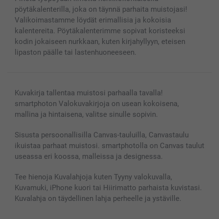
MyNameBook
Ehdot/takuut
Hinnat & maksutavat
pöytäkalenterilla, joka on täynnä parhaita muistojasi!
Kuvakalenterit & Päivyrit
Investor Relations
Tilausten tila
Valikoimastamme löydät erimallisia ja kokoisia
Valokuvakehykset & Lisätarvikkeet
kalentereita. Pöytäkalenterimme sopivat koristeeksi
Lahjakortti
kodin jokaiseen nurkkaan, kuten kirjahyllyyn, eteisen
lipaston päälle tai lastenhuoneeseen.
Kaikki kuvatuotteet
Kuvakirja tallentaa muistosi parhaalla tavalla!
smartphoton Valokuvakirjoja on usean kokoisena,
mallina ja hintaisena, valitse sinulle sopivin.
Sisusta persoonallisilla Canvas-tauluilla, Canvastaulu
ikuistaa parhaat muistosi. smartphotolla on Canvas taulut
useassa eri koossa, malleissa ja designessa.
Tee hienoja Kuvalahjoja kuten Tyyny valokuvalla,
Kuvamuki, iPhone kuori tai Hiirimatto parhaista kuvistasi.
Kuvalahja on täydellinen lahja perheelle ja ystäville.