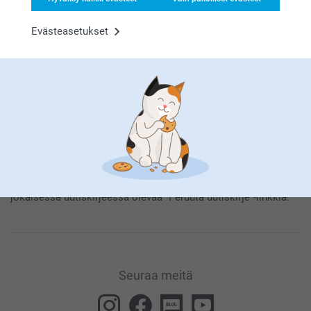
Evästeasetukset
Tilaamalla uutiskirjeemme saat tietoa tuotteistamme ja
erikoistarjouksistamme, ja hyväksyt näin
Yleisen Tietosuojalausumamme
.
Voit koska tahansa irtisanoa tilauksen klikkaamalla
jokaisessa uutiskirjeessä olevaa “Peruuta uutiskirje”-linkkiä.
Seuraa meitä