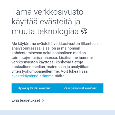
Hei Mia!
Marita,
Suuret kiitokset 5 tähdestä ja palautteesta, se on
Tämä verkkosivusto
1.1.2024
meille erittäin tärkeää. Kiva että pidät Hiirimatosta,
toivon siitä on iloa pitkäksi aikaa!
käyttää evästeitä ja
Loistava lopputulos. Mieleinen joululahja.
Lämpimin kiitoksin,
Kaisa@smartphoto
muuta teknologiaa
Henna,
Me käytämme evästeitä verkkosivuston liikenteen
21.11.2023
analysoimisessa, sisällön ja mainonnan
Hintaan nähden huolimaton lopputulos kun oli vinoon
kohdentamisessa sekä sosiaalisen median
leikattu. Ei kai ollut tarkoitus?
toimintojen tarjoamisessa. Lisäksi me jaamme
verkkosivuston käyttöäsi koskevia tietoja
sosiaalisen median, mainonnan ja analytiikan
Näytä reaktiot
yhteistyökumppaneillemme. Voit lukea lisää
evästekäytännöistämme
täältä.
29.11.2023
15:12
Hyväksy kaikki evästeet
Vain pakolliset evästeet
Hei Henna!
Näytä lisää
Kiitos palautteesta. Ikävä kuulla että et ole
tyytyväinen kuviin, mikäli haluat että tarkastamme
Evästeasetukset
Liittyvät tuotteet
niiden laadun, ota yhteyttä asiakaspalveluun
https://www.smartphoto.fi/yhteystiedot
Lämpimät terveiset