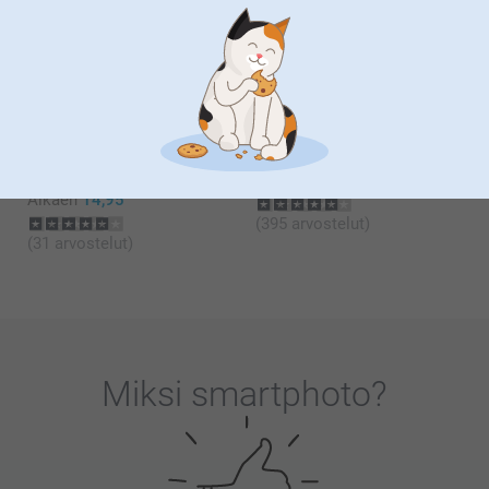
Seinäkalenteri
Hiirimatto
Kaisa@smartphoto
6 mallia
4 mallia
Alkaen
16,95
Alkaen
12,95
(654 arvostelut)
(41 arvostelut)
Pöytäkalenteri
Supreme kuvat Vaihteleva
kierresidoksella
4 mallia
2 mallia
Alkaen
0,16
Alkaen
14,95
(395 arvostelut)
(31 arvostelut)
Miksi
smartphoto
?