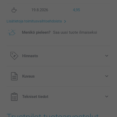
19.8.2026
4,95
Lisätietoja toimitusvaihtoehdoista
Menikö pieleen?
Saa uusi tuote ilmaiseksi
Hinnasto
Kaikki hinnat ovat euroina, sisältävät arvonlisäveron ja
Kuvaus
eivät sisällä postikuluja.
Tekniset tiedot
Trustpilot tuotearvostelut