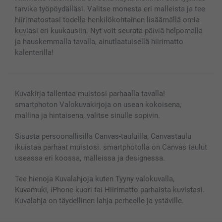
Kuvakalenterit & Päivyrit
Investor Relations
Tilausten tila
tarvike työpöydälläsi. Valitse monesta eri malleista ja tee
Valokuvakehykset & Lisätarvikkeet
hiirimatostasi todella henkilökohtainen lisäämällä omia
Lahjakortti
kuviasi eri kuukausiin. Nyt voit seurata päiviä helpomalla
Kaikki kuvatuotteet
ja hauskemmalla tavalla, ainutlaatuisellä hiirimatto
kalenterilla!
Kuvakirja tallentaa muistosi parhaalla tavalla!
smartphoton Valokuvakirjoja on usean kokoisena,
mallina ja hintaisena, valitse sinulle sopivin.
Sisusta persoonallisilla Canvas-tauluilla, Canvastaulu
ikuistaa parhaat muistosi. smartphotolla on Canvas taulut
useassa eri koossa, malleissa ja designessa.
Tee hienoja Kuvalahjoja kuten Tyyny valokuvalla,
Kuvamuki, iPhone kuori tai Hiirimatto parhaista kuvistasi.
Kuvalahja on täydellinen lahja perheelle ja ystäville.