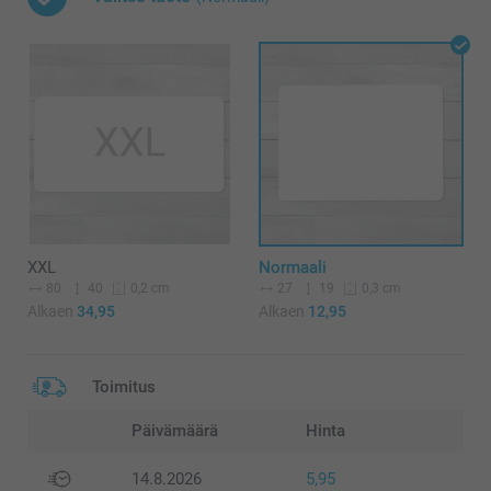
XXL
Normaali
80
40
27
19
0,2 cm
0,3 cm
Alkaen
34,95
Alkaen
12,95
Toimitus
Päivämäärä
Hinta
14.8.2026
5,95