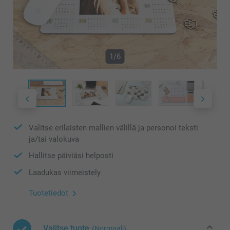
1/6
Valitse erilaisten mallien välillä ja personoi teksti
ja/tai valokuva
Hallitse päiviäsi helposti
Laadukas viimeistely
Tuotetiedot
Valitse tuote
(Normaali)