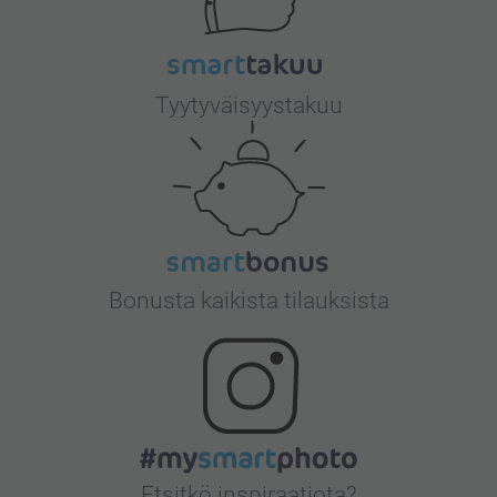
Tyytyväisyystakuu
Bonusta kaikista tilauksista
Etsitkö inspiraatiota?