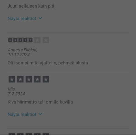
Juuri sellainen kuin piti
Näytä reaktiot
23.4.2025
13:17
Hei Maria,
Annette Ekblad,
Suuret kiitokset ⭐⭐⭐⭐⭐ tähdestä ja palautteesta, se
10.12.2024
on meille erittäin tärkeää. Kiva että pidät
hiirimatosta, toivon siitä olevan iloa pitkäksi aikaa
Oli isompi mitä ajattelin, pehmeä alusta
🥰
Lämpimin kiitoksin,
Kirsi @smartphoto
Mia,
7.2.2024
Kiva hiirimatto tuli omilla kuvilla
Näytä reaktiot
14.2.2024
13:11