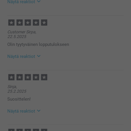
Näytä reaktiot
9.6.2025
15:00
Hei Tommi,
Customer Sirpa,
Suuret kiitokset ⭐⭐⭐⭐⭐ tähdestä ja ihanasta
22.5.2025
palautteesta, se on meille erittäin tärkeää. Kiva että
pidät hiirimatosta, toivon siitä olevan iloa pitkäksi
Olin tyytyväinen lopputulokseen
aikaa 🥰
Lämpimin kiitoksin,
Näytä reaktiot
Kirsi @smartphoto
23.5.2025
14:23
Hei Sirpa,
Sinja,
Suuret kiitokset ⭐⭐⭐⭐⭐ tähdestä ja palautteesta, se
25.2.2025
on meille erittäin tärkeää. Kiva että pidät
hiirimatosta, toivon siitä olevan iloa pitkäksi aikaa
Suosittelen!
🥰
Lämpimin kiitoksin,
Näytä reaktiot
Kirsi @smartphoto
3.3.2025