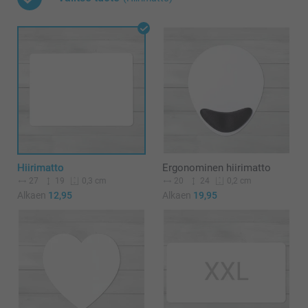
Hiirimatto
Ergonominen hiirimatto
27
19
20
24
0,3 cm
0,2 cm
Alkaen
12,95
Alkaen
19,95