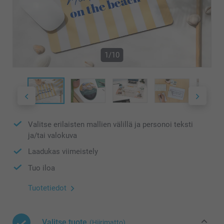
1/10
Valitse erilaisten mallien välillä ja personoi teksti
ja/tai valokuva
Laadukas viimeistely
Tuo iloa
Tuotetiedot
Valitse tuote
(Hiirimatto)