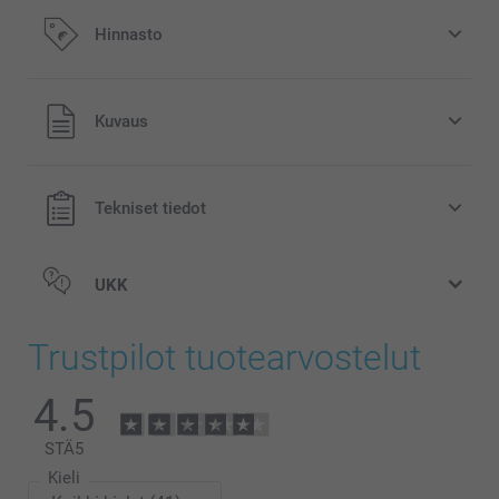
Hinnasto
Kaikki hinnat ovat euroina, sisältävät arvonlisäveron ja
Kuvaus
eivät sisällä postikuluja.
Tekniset tiedot
UKK
Trustpilot tuotearvostelut
4.5
STÄ
5
Kieli