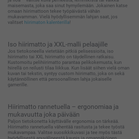
maisemasta, joka saa sinut hymyilemään. Jokainen katse
omaan hiirimattoon tekee työpäivästä vähän
mukavamman. Vielä hyödyllisemmän lahjan saat, jos
valitset
hiirimaton kalenterilla
!
Iso hiirimatto ja XXL-malli pelaajille
Jos tietokoneella vietetään pitkiä pelisessioita, iso
hiirimatto tai XXL hiirimatto on täydellinen ratkaisu.
Kustomoitu pelihiirimatto parantaa pelikokemusta, kun
hiirellä on reilusti tilaa liikkua. Kun lisäät siihen vielä oman
kuvan tai tekstin, syntyy custom hiirimatto, joka on sekä
käytännöllinen että persoonallinen lahja jokaiselle
gamerille.
Hiirimatto rannetuella – ergonomiaa ja
mukavuutta joka päivään
Paljon tietokonetta käyttävälle ergonomia on tärkeää.
Hiirimatto rannetuella vähentää rasitusta ja tekee työstä
mukavampaa. Valitse suosikkikuvasi ja tee myös tästä
hyödyllisestä apuvälineestä kaunis ja omannäköinen.