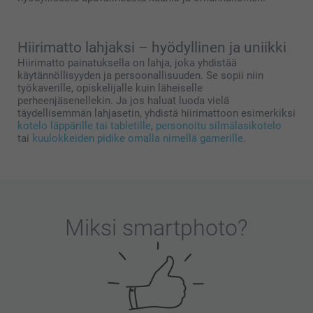
Hiirimatto lahjaksi – hyödyllinen ja uniikki
Hiirimatto painatuksella on lahja, joka yhdistää
käytännöllisyyden ja persoonallisuuden. Se sopii niin
työkaverille, opiskelijalle kuin läheiselle
perheenjäsenellekin. Ja jos haluat luoda vielä
täydellisemmän lahjasetin, yhdistä hiirimattoon esimerkiksi
kotelo läppärille tai tabletille
,
personoitu silmälasikotelo
tai
kuulokkeiden pidike omalla nimellä gamerille
.
Miksi
smartphoto
?