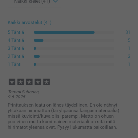
Kaikki arvostelut (41)
5 Tähtiä
31
4 Tähtiä
5
3 Tähtiä
1
2 Tähtiä
3
1 Tähti
1
Tommi Suhonen,
9.6.2025
Printtauksen laatu on lähes täydellinen. En ole nähnyt
yhtäkään hiirimattoa (tai ylipäänsä kangasmateriaalia)
missä kuviointi/kuva olisi parempi. Matto on ohuen
puoleinen mutta kumimainen materiaali on sitä mitä
hiirimatot yleensä ovat. Pysyy liukumatta paikoillaan.