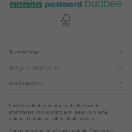
Tuotteemme
Etiketit
Tietoja smartphotosta
Kuvakortit
Kuvalahjat
Tietoja smartphotosta
Asiakaspalvelu
Kuvakirjat
Affiliate ohjelma
Canvas & Seinäkoristeet
Yleinen tietosuojalausunto
Ota yhteyttä & FAQ
Valokuvat, Julisteet & Taskukirjat
Evästekäytäntö
100% tyytyväisyystakuu
Kuvakirja tallentaa muistosi parhaalla tavalla!
Kännykkä & Tabletti
Sivukartta
smartbonus
smartphoton Valokuvakirjoja on usean kokoisena,
MyNameBook
Ehdot/takuut
Hinnat & maksutavat
mallina ja hintaisena, valitse sinulle sopivin.
Kuvakalenterit & Päivyrit
Investor Relations
Tilausten tila
Valokuvakehykset & Lisätarvikkeet
Sisusta persoonallisilla Canvas-tauluilla, Canvastaulu