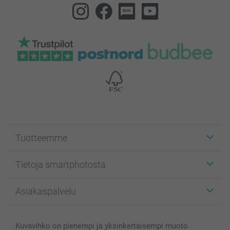
Tuotteemme
Etiketit
Tietoja smartphotosta
Kuvakortit
Kuvalahjat
Tietoja smartphotosta
Asiakaspalvelu
Kuvakirjat
Affiliate ohjelma
Canvas & Seinäkoristeet
Yleinen tietosuojalausunto
Ota yhteyttä & FAQ
Valokuvat, Julisteet & Taskukirjat
Evästekäytäntö
100% tyytyväisyystakuu
Kuvavihko on pienempi ja yksinkertaisempi muoto