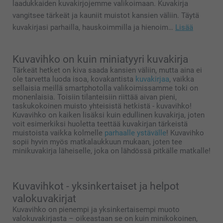
laadukkaiden kuvakirjojemme valikoimaan. Kuvakirja
vangitsee tärkeät ja kauniit muistot kansien väliin. Täytä
kuvakirjasi parhailla, hauskoimmilla ja hienoim…
Lisää
Kuvavihko on kuin miniatyyri kuvakirja
Tärkeät hetket on kiva saada kansien väliin, mutta aina ei
ole tarvetta luoda isoa, kovakantista
kuvakirjaa
, vaikka
sellaisia meillä smartphotolla valikoimissamme toki on
monenlaisia. Toisiin tilanteisiin riittää aivan pieni,
taskukokoinen muisto yhteisistä hetkistä - kuvavihko!
Kuvavihko on kaiken lisäksi kuin edullinen kuvakirja, joten
voit esimerkiksi huoletta teettää kuvakirjan tärkeistä
muistoista vaikka kolmelle
parhaalle ystävälle
! Kuvavihko
sopii hyvin myös matkalaukkuun mukaan, joten tee
minikuvakirja läheiselle, joka on lähdössä pitkälle matkalle!
Kuvavihkot - yksinkertaiset ja helpot
valokuvakirjat
Kuvavihko on pienempi ja yksinkertaisempi muoto
valokuvakirjasta – oikeastaan se on kuin minikokoinen,