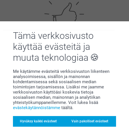
Tämä verkkosivusto
Tyytyväisyystakuu
käyttää evästeitä ja
muuta teknologiaa
Me käytämme evästeitä verkkosivuston liikenteen
analysoimisessa, sisällön ja mainonnan
kohdentamisessa sekä sosiaalisen median
toimintojen tarjoamisessa. Lisäksi me jaamme
verkkosivuston käyttöäsi koskevia tietoja
Bonusta kaikista tilauksista
sosiaalisen median, mainonnan ja analytiikan
yhteistyökumppaneillemme. Voit lukea lisää
evästekäytännöistämme
täältä.
Hyväksy kaikki evästeet
Vain pakolliset evästeet