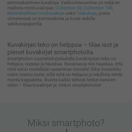
pehmeäkantinen kuvakirja. Valikoimissamme on neljä eri
mallista minikuvakirjaa:
Collection 52
,
Collection 100
,
Neliönmallinen minikuvakirja
sekä
Taskukirja
, joista
viimeisessä on kierresidonta ja kuvat aidolla
valokuvapaperilla.
Kuvakirjan teko on helppoa – tilaa isot ja
pienet kuvakirjat smartphotolta
smartphoton suunnittelutyökalulla kuvakirjojen teko on
helppoa, nopeaa ja hauskaa. Itseasiassa niin hauskaa, että
niitä tekisi mielellään useamman kerralla! Siksi kuvavihko
onkin mainio tuote, sillä niitä on helppoa ja edullista tehdä
monta kappaletta. Ikuista kaikki tärkeät hetket kansien
väliin – tilaa kuvakirjat ja -vihkot smartphotolta!
Miksi
smartphoto
?