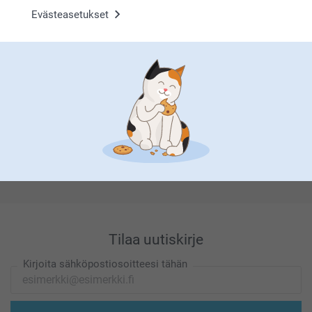
Evästeasetukset
Etsitkö inspiraatiota?
Olemme täällä sinun vuoksesi
Tilaa uutiskirje
Kirjoita sähköpostiosoitteesi tähän