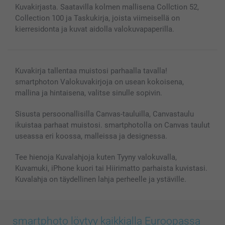
Kännykkä & Tabletti
Sivukartta
smartbonus
Kuvakirjasta. Saatavilla kolmen mallisena Collction 52,
MyNameBook
Ehdot/takuut
Hinnat & maksutavat
Collection 100 ja Taskukirja, joista viimeisellä on
kierresidonta ja kuvat aidolla valokuvapaperilla.
Kuvakalenterit & Päivyrit
Investor Relations
Tilausten tila
Valokuvakehykset & Lisätarvikkeet
Lahjakortti
Kaikki kuvatuotteet
Kuvakirja tallentaa muistosi parhaalla tavalla!
smartphoton Valokuvakirjoja on usean kokoisena,
mallina ja hintaisena, valitse sinulle sopivin.
Sisusta persoonallisilla Canvas-tauluilla, Canvastaulu
ikuistaa parhaat muistosi. smartphotolla on Canvas taulut
useassa eri koossa, malleissa ja designessa.
Tee hienoja Kuvalahjoja kuten Tyyny valokuvalla,
Kuvamuki, iPhone kuori tai Hiirimatto parhaista kuvistasi.
Kuvalahja on täydellinen lahja perheelle ja ystäville.
smartphoto löytyy kaikkialla Euroopassa