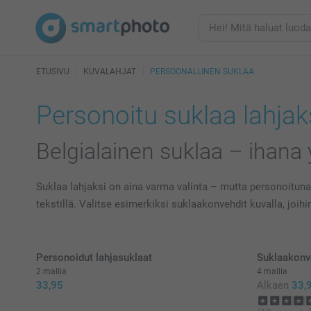
ETUSIVU
KUVALAHJAT
PERSOONALLINEN SUKLAA
Personoitu suklaa lahjak
Belgialainen suklaa – ihana yl
Suklaa lahjaksi on aina varma valinta – mutta personoituna s
tekstillä. Valitse esimerkiksi suklaakonvehdit kuvalla, joih
Personoidut lahjasuklaat
Suklaakonve
2 mallia
4 mallia
33,95
Alkaen
33,