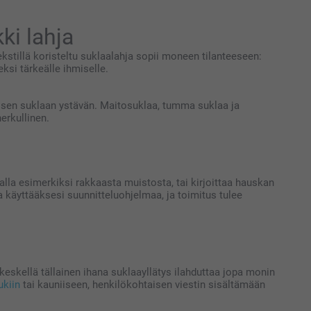
ki lahja
kstillä koristeltu suklaalahja sopii moneen tilanteeseen:
eksi tärkeälle ihmiselle.
isen suklaan ystävän. Maitosuklaa, tumma suklaa ja
erkullinen.
valla esimerkiksi rakkaasta muistosta, tai kirjoittaa hauskan
a käyttääksesi suunnitteluohjelmaa, ja toimitus tulee
n keskellä tällainen ihana suklaayllätys ilahduttaa jopa monin
ukiin
tai kauniiseen, henkilökohtaisen viestin sisältämään