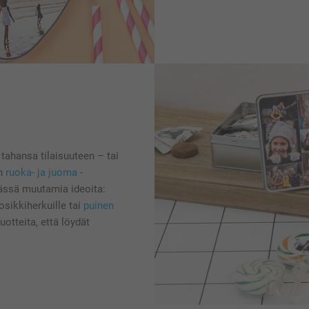
 tahansa tilaisuuteen – tai
in
ruoka- ja juoma
-
Tässä muutamia ideoita:
sikkiherkuille tai
puinen
uotteita, että löydät