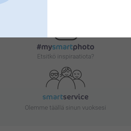
Bonusta kaikista tilauksista
Etsitkö inspiraatiota?
Olemme täällä sinun vuoksesi