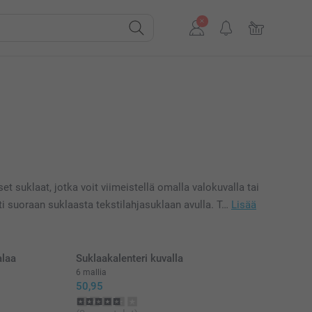
t suklaat, jotka voit viimeistellä omalla valokuvalla tai
esti suoraan suklaasta tekstilahjasuklaan avulla. T…
Lisää
alaa
Suklaakalenteri kuvalla
6 mallia
50,95