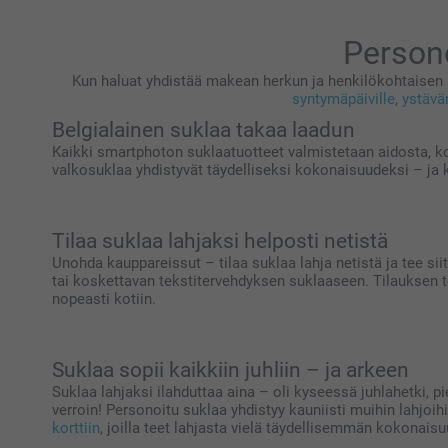
Persono
Kun haluat yhdistää makean herkun ja henkilökohtaisen ko
syntymäpäiville
,
ystävä
Belgialainen suklaa takaa laadun
Kaikki smartphoton suklaatuotteet valmistetaan aidosta, k
valkosuklaa yhdistyvät täydelliseksi kokonaisuudeksi – ja ku
Tilaa suklaa lahjaksi helposti netistä
Unohda kauppareissut – tilaa suklaa lahja netistä ja tee sii
tai koskettavan tekstitervehdyksen suklaaseen. Tilauksen te
nopeasti kotiin.
Suklaa sopii kaikkiin juhliin – ja arkeen
Suklaa lahjaksi ilahduttaa aina – oli kyseessä juhlahetki, pi
verroin! Personoitu suklaa yhdistyy kauniisti muihin lahjoih
korttiin
, joilla teet lahjasta vielä täydellisemmän kokonais