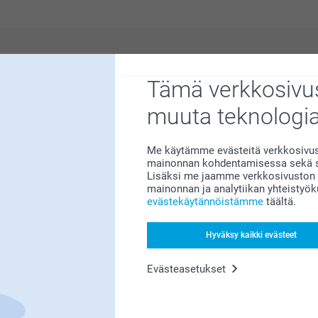
Miksi
smartphoto
?
Tämä verkkosivus
muuta teknologi
Me käytämme evästeitä verkkosivust
mainonnan kohdentamisessa sekä so
Lisäksi me jaamme verkkosivuston k
mainonnan ja analytiikan yhteistyö
evästekäytännöistämme
täältä.
Tyytyväisyystakuu
Hyväksy kaikki evästeet
Evästeasetukset