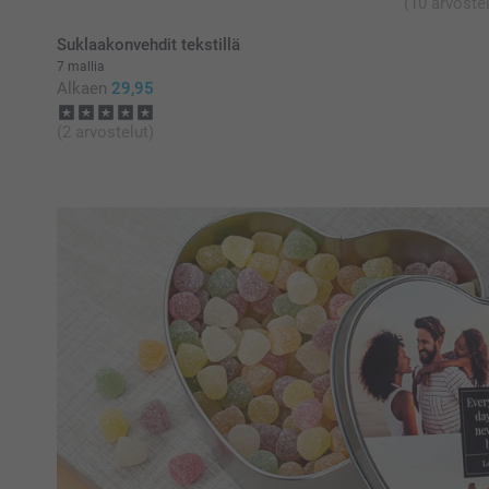
(10 arvostel
Suklaakonvehdit tekstillä
7 mallia
Alkaen
29,95
(2 arvostelut)