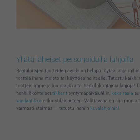
Yllätä läheiset personoiduilla lahjoilla
Räätälöityjen tuotteiden avulla on helppo löytää lahja mihin
teettää ihana muisto tai käyttöesine itselle. Tutustu kaikki
tuotteisiimme ja luo maukkaita, henkilökohtaisia lahjoja! 
henkilökohtaiset
tikkarit
syntymäpäiväjuhliin,
keksirasia
suo
viinilaatikko
erikoistilaisuuteen. Valittavana on niin monia t
varmasti etsimäsi – tutustu ihaniin
kuvalahjoihin!