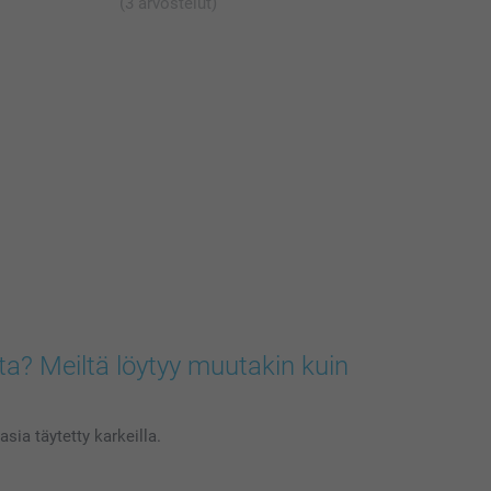
(3 arvostelut)
ta? Meiltä löytyy muutakin kuin
sia täytetty karkeilla.