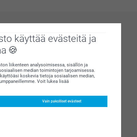
to käyttää evästeitä ja
aa
on liikenteen analysoimisessa, sisällön ja
siaalisen median toimintojen tarjoamisessa.
äyttöäsi koskevia tietoja sosiaalisen median,
kumppaneillemme. Voit lukea lisää
Vain pakolliset evästeet