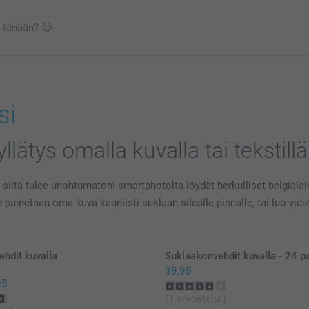
si
lätys omalla kuvalla tai tekstillä
iitä tulee unohtumaton! smartphotolta löydät herkulliset belgialaise
in painetaan oma kuva kauniisti suklaan sileälle pinnalle, tai luo vi
hdit kuvalla
Suklaakonvehdit kuvalla - 24 p
39,95
95
(1 arvostelut)