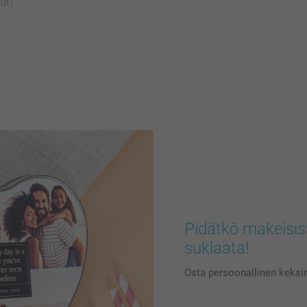
ut)
Pidätkö makeisis
suklaata!
Osta persoonallinen keksira