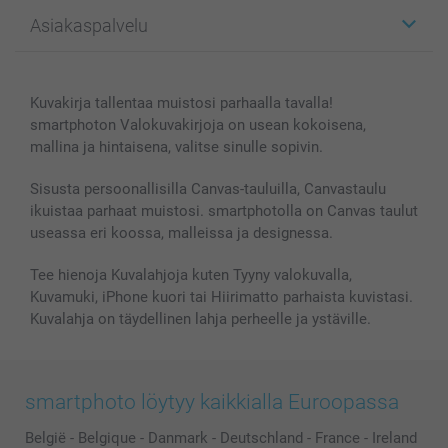
Kuvalahjat
Tietoja smartphotosta
Asiakaspalvelu
Kuvakirjat
Affiliate ohjelma
Canvas & Seinäkoristeet
Yleinen tietosuojalausunto
Ota yhteyttä & FAQ
Valokuvat, Julisteet & Taskukirjat
Evästekäytäntö
100% tyytyväisyystakuu
Kuvakirja tallentaa muistosi parhaalla tavalla!
Kännykkä & Tabletti
Sivukartta
smartbonus
smartphoton Valokuvakirjoja on usean kokoisena,
MyNameBook
Ehdot/takuut
Hinnat & maksutavat
mallina ja hintaisena, valitse sinulle sopivin.
Kuvakalenterit & Päivyrit
Investor Relations
Tilausten tila
Valokuvakehykset & Lisätarvikkeet
Sisusta persoonallisilla Canvas-tauluilla, Canvastaulu
ikuistaa parhaat muistosi. smartphotolla on Canvas taulut
Lahjakortti
useassa eri koossa, malleissa ja designessa.
Kaikki kuvatuotteet
Tee hienoja Kuvalahjoja kuten Tyyny valokuvalla,
Kuvamuki, iPhone kuori tai Hiirimatto parhaista kuvistasi.
Kuvalahja on täydellinen lahja perheelle ja ystäville.
smartphoto löytyy kaikkialla Euroopassa
België
-
Belgique
-
Danmark
-
Deutschland
-
France
-
Ireland