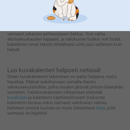
joka tilanteeseen!
Meiltä löydät malleja moneen käyttöön, esim. pöydälle,
seinälle ja keittiöön – löytyypä meiltä jopa
hiirimatto
, joka
samalla toimii kalenterina. Joulu-, syntymäpäivä tai
adventtikalenteri
omilla kuvilla on myös hauska idea, josta
varmasti jokainen perheenjäsen ilahtuu. Voit valita
aloituskuukauden vapaasti, ja valokuvien lisäksi voit lisätä
kalenteriin omat tekstit tehdäksesi siitä juuri sellaisen kuin
haluat.
Luo kuvakalenteri helposti netissä!
Oman kuvakalenterin tekeminen on paitsi helppoa, myös
hauskaa. Pääset sukeltamaan samalla ihaniin
valokuvamuistoihisi, jotka muuten jäisivät piiloon kännykän
uumeniin. Valokuvakalenteri oikeastaan yhdistää
kuvakirjan
ja kalenterin käytönnöllisesti! Vaikeinta
kalenterin teossa onkin varmasti valokuvien valinta.
Kalenteri omista kuvista on myös ilahduttava
lahja
, jolle
varmasti on käyttöä!