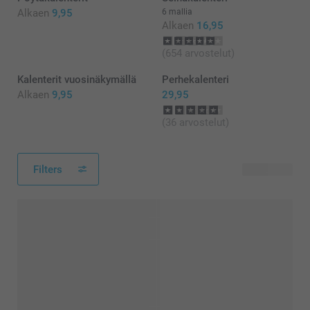
Alkaen
9,95
6 mallia
Alkaen
16,95
(654 arvostelut)
Kalenterit vuosinäkymällä
Perhekalenteri
Alkaen
9,95
29,95
(36 arvostelut)
Filters
15 tuotetta