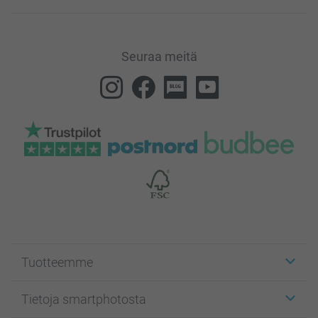
Seuraa meitä
Tuotteemme
Etiketit
Tietoja smartphotosta
Kuvakortit