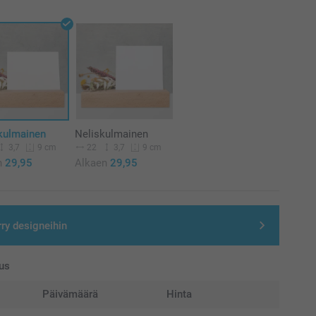
kulmainen
Neliskulmainen
3,7
22
3,7
9 cm
9 cm
n
29,95
Alkaen
29,95
rry designeihin
us
Päivämäärä
Hinta