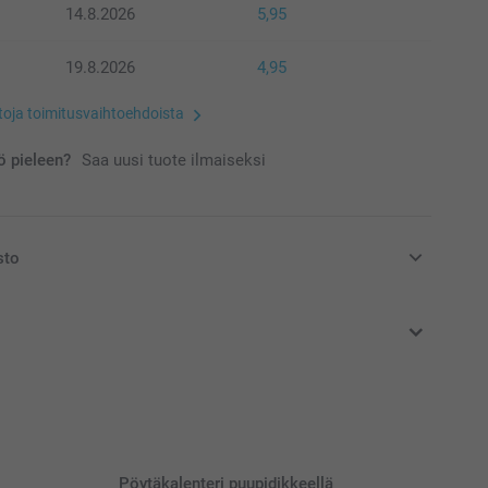
14.8.2026
5,95
19.8.2026
4,95
etoja toimitusvaihtoehdoista
 pieleen?
Saa uusi tuote ilmaiseksi
sto
at euroina, sisältävät arvonlisäveron ja eivät sisällä
Pöytäkalenteri puupidikkeellä