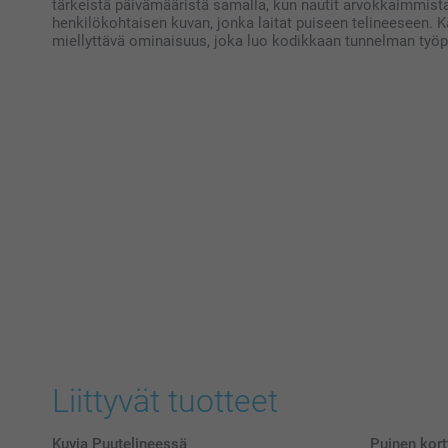
tärkeistä päivämääristä samalla, kun nautit arvokkaimmista
henkilökohtaisen kuvan, jonka laitat puiseen telineeseen. Ka
miellyttävä ominaisuus, joka luo kodikkaan tunnelman työpi
Liittyvät tuotteet
Kuvia Puutelineessä
Puinen kortt