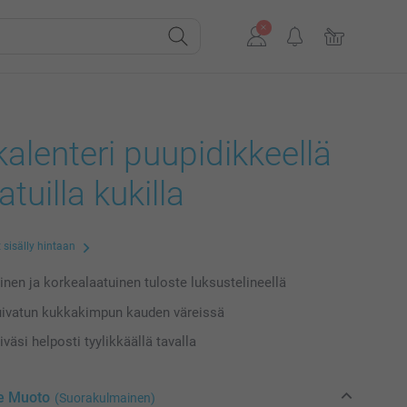
alenteri puupidikkeellä
atuilla kukilla
 sisälly hintaan
inen ja korkealaatuinen tuloste luksustelineellä
uivatun kukkakimpun kauden väreissä
iväsi helposti tyylikkäällä tavalla
se Muoto
(Suorakulmainen)