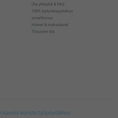
Ota yhteyttä & FAQ
100% tyytyväisyystakuu
smartbonus
Hinnat & maksutavat
Tilausten tila
n kaunis koriste työpöydällesi