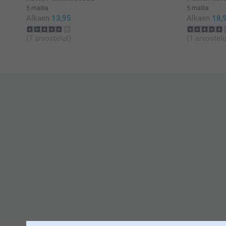
5 mallia
5 mallia
Alkaen
13,95
Alkaen
18,
(7 arvostelut)
(1 arvostelu