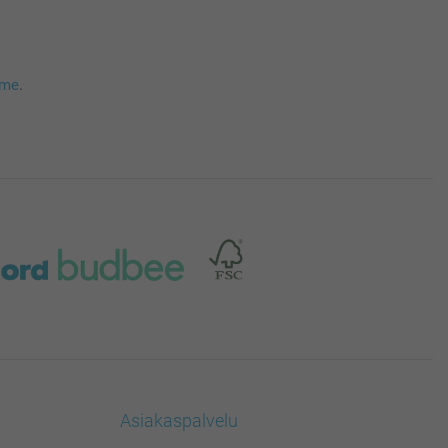
mme
.
Asiakaspalvelu