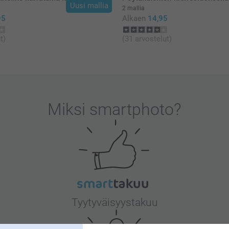
Uusi mallia
2 mallia
95
Alkaen
14,95
t)
(31 arvostelut)
Miksi
smartphoto
?
Tyytyväisyystakuu