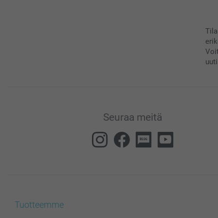
Til
eri
Voi
uuti
Seuraa meitä
Tuotteemme