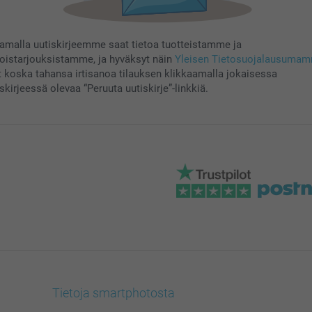
aamalla uutiskirjeemme saat tietoa tuotteistamme ja
koistarjouksistamme, ja hyväksyt näin
Yleisen Tietosuojalausuma
t koska tahansa irtisanoa tilauksen klikkaamalla jokaisessa
skirjeessä olevaa “Peruuta uutiskirje”-linkkiä.
Tietoja smartphotosta