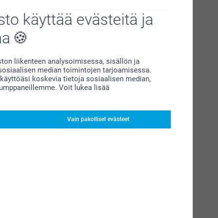
to käyttää evästeitä ja
aa
on liikenteen analysoimisessa, sisällön ja
siaalisen median toimintojen tarjoamisessa.
äyttöäsi koskevia tietoja sosiaalisen median,
kumppaneillemme. Voit lukea lisää
Vain pakolliset evästeet