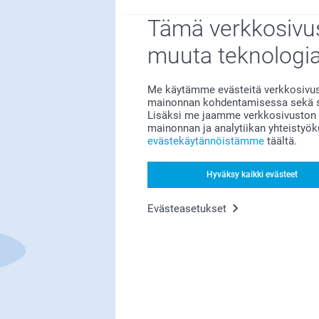
Tämä verkkosivus
muuta teknologi
Bonusta kaikista tilauksista
Me käytämme evästeitä verkkosivust
mainonnan kohdentamisessa sekä so
Lisäksi me jaamme verkkosivuston k
mainonnan ja analytiikan yhteistyö
evästekäytännöistämme
täältä.
Hyväksy kaikki evästeet
Evästeasetukset
Etsitkö inspiraatiota?