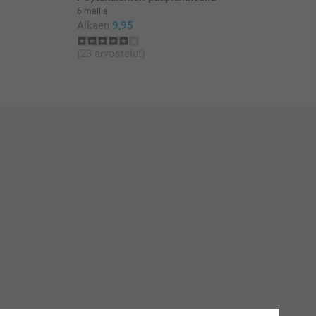
6 mallia
Alkaen
9,95
(23 arvostelut)