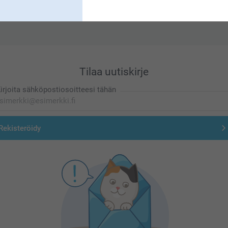
Olemme täällä sinun vuoksesi
Tilaa uutiskirje
irjoita sähköpostiosoitteesi tähän
Rekisteröidy