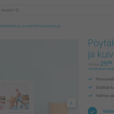
PIDIKKEELLÄ JA KUIVATETUILLA KUKILLA
Pöytäk
ja kuiv
29,
95
Alkaen
toimituskulut eivät
Persoonall
Sisältää k
Hallitse pä
Valit