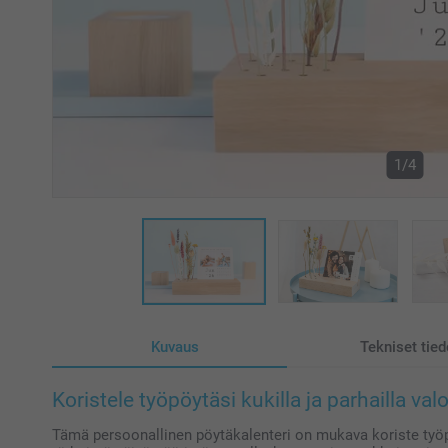
1/4
Kuvaus
Tekniset tied
Koristele työpöytäsi kukilla ja parhailla valo
Tämä persoonallinen pöytäkalenteri on mukava koriste työp