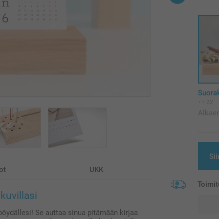
Suora
22
Alkae
Sii
ot
UKK
Toimit
kuvillasi
öydällesi! Se auttaa sinua pitämään kirjaa