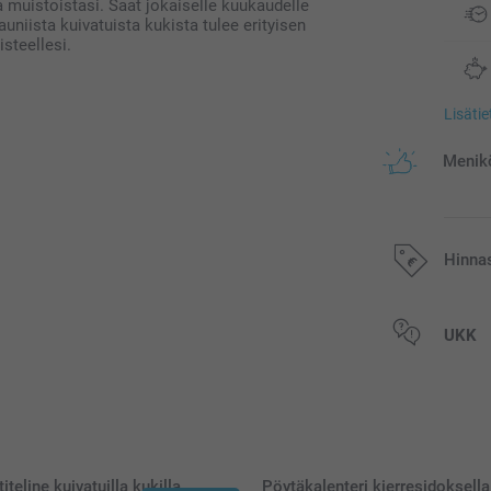
 muistoistasi. Saat jokaiselle kuukaudelle
uniista kuivatuista kukista tulee erityisen
steellesi.
Lisäti
Menikö
Hinna
Kaikki hinnat ov
UKK
postikuluja.
iteline kuivatuilla kukilla
Pöytäkalenteri kierresidoksella