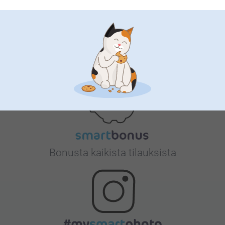
Tyytyväisyystakuu
Bonusta kaikista tilauksista