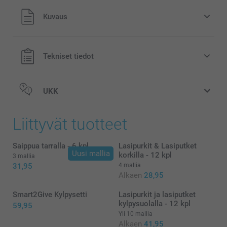
Kaikki hinnat ovat euroina, sisältävät arvonlisäveron ja
Kuvaus
eivät sisällä postikuluja.
Tekniset tiedot
UKK
Liittyvät tuotteet
Saippua tarralla - 6 kpl
Lasipurkit & Lasiputket
Uusi mallia
korkilla - 12 kpl
3 mallia
31,95
4 mallia
Alkaen
28,95
Smart2Give Kylpysetti
Lasipurkit ja lasiputket
kylpysuolalla - 12 kpl
59,95
Yli 10 mallia
Alkaen
41,95