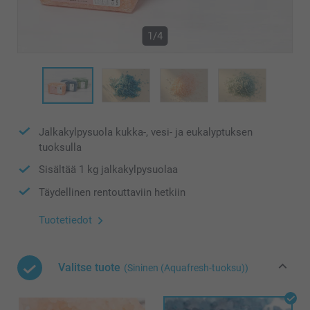
1/4
Jalkakylpysuola kukka-, vesi- ja eukalyptuksen
tuoksulla
Sisältää 1 kg jalkakylpysuolaa
Täydellinen rentouttaviin hetkiin
Tuotetiedot
Valitse tuote
(Sininen (Aquafresh-tuoksu))