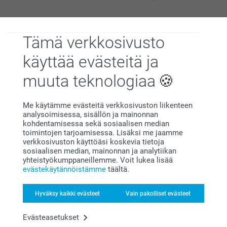
Hengitä, rentoudu ja käytä
Tämä verkkosivusto
jalkakylpysuolaa
käyttää evästeitä ja
Elämme kaikki aika ajoin hektistä elämää, joten on erittäin
tärkeää myös rentoutua. Rentouttava jalkakylpysuola on
muuta teknologiaa
täydellinen tapa nauttia omasta ajasta. Anna lahjaksi
kylpysuolalla täytettyjä
purkkeja ja tuubeja
.
Jalkakylpysuolamme sopii myös
pieniin metallirasioihin
ja
Me käytämme evästeitä verkkosivuston liikenteen
suurempiin peltilaatikoihin
. Tuotteita on saatavilla kolmella
analysoimisessa, sisällön ja mainonnan
eri värillä, joista jokaisella on oma tuoksu.
kohdentamisessa sekä sosiaalisen median
Vaaleanpunainen kukkaistuoksu, raikkaan sininen ja vihreä
toimintojen tarjoamisessa. Lisäksi me jaamme
eukalyptuksen tuoksulla. Nauti!
verkkosivuston käyttöäsi koskevia tietoja
sosiaalisen median, mainonnan ja analytiikan
yhteistyökumppaneillemme. Voit lukea lisää
evästekäytännöistämme
täältä.
Hyväksy kaikki evästeet
Vain pakolliset evästeet
Miksi
smartphoto
?
Evästeasetukset