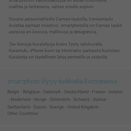
smartphoton Valokuvakirjoja on usean kokoisena,
MyNameBook
Ehdot/takuut
Hinnat & maksutavat
mallina ja hintaisena, valitse sinulle sopivin.
Kuvakalenterit & Päivyrit
Investor Relations
Tilausten tila
Valokuvakehykset & Lisätarvikkeet
Sisusta persoonallisilla Canvas-tauluilla, Canvastaulu
ikuistaa parhaat muistosi. smartphotolla on Canvas taulut
Lahjakortti
useassa eri koossa, malleissa ja designessa.
Kaikki kuvatuotteet
Tee hienoja Kuvalahjoja kuten Tyyny valokuvalla,
Kuvamuki, iPhone kuori tai Hiirimatto parhaista kuvistasi.
Kuvalahja on täydellinen lahja perheelle ja ystäville.
smartphoto löytyy kaikkialla Euroopassa
België
-
Belgique
-
Danmark
-
Deutschland
-
France
-
Ireland
-
Nederland
-
Norge
-
Österreich
-
Schweiz
-
Suisse
-
Switzerland
-
Suomi
-
Sverige
-
United Kingdom
-
Other Countries