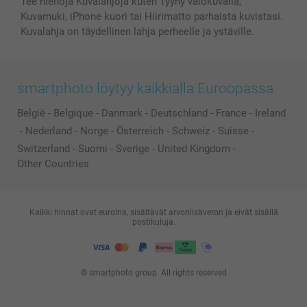
Tee hienoja Kuvalahjoja kuten Tyyny valokuvalla,
Kuvamuki, iPhone kuori tai Hiirimatto parhaista kuvistasi.
Kuvalahja on täydellinen lahja perheelle ja ystäville.
smartphoto löytyy kaikkialla Euroopassa
België
-
Belgique
-
Danmark
-
Deutschland
-
France
-
Ireland
-
Nederland
-
Norge
-
Österreich
-
Schweiz
-
Suisse
-
Switzerland
-
Suomi
-
Sverige
-
United Kingdom
-
Other Countries
Kaikki hinnat ovat euroina, sisältävät arvonlisäveron ja eivät sisällä
postikuluja.
© smartphoto group. All rights reserved