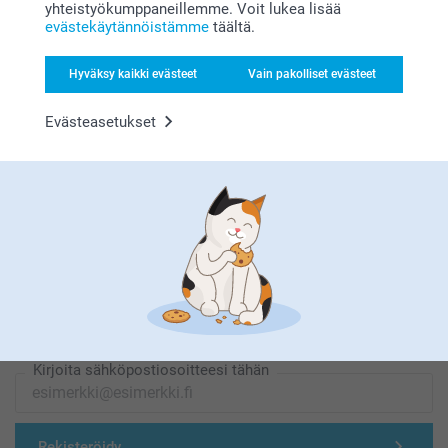
yhteistyökumppaneillemme. Voit lukea lisää
evästekäytännöistämme
täältä.
Etsitkö inspiraatiota?
Hyväksy kaikki evästeet
Vain pakolliset evästeet
Evästeasetukset
Olemme täällä sinun vuoksesi
Tilaa uutiskirje
Kirjoita sähköpostiosoitteesi tähän
Rekisteröidy