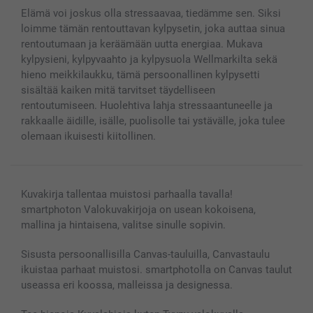
Kännykkä & Tabletti
Sivukartta
smartbonus
Elämä voi joskus olla stressaavaa, tiedämme sen. Siksi
MyNameBook
Ehdot/takuut
Hinnat & maksutavat
loimme tämän rentouttavan kylpysetin, joka auttaa sinua
Kuvakalenterit & Päivyrit
Investor Relations
Tilausten tila
rentoutumaan ja keräämään uutta energiaa. Mukava
Valokuvakehykset & Lisätarvikkeet
kylpysieni, kylpyvaahto ja kylpysuola Wellmarkilta sekä
Lahjakortti
hieno meikkilaukku, tämä persoonallinen kylpysetti
sisältää kaiken mitä tarvitset täydelliseen
Kaikki kuvatuotteet
rentoutumiseen. Huolehtiva lahja stressaantuneelle ja
rakkaalle äidille, isälle, puolisolle tai ystävälle, joka tulee
olemaan ikuisesti kiitollinen.
Kuvakirja tallentaa muistosi parhaalla tavalla!
smartphoton Valokuvakirjoja on usean kokoisena,
mallina ja hintaisena, valitse sinulle sopivin.
Sisusta persoonallisilla Canvas-tauluilla, Canvastaulu
ikuistaa parhaat muistosi. smartphotolla on Canvas taulut
useassa eri koossa, malleissa ja designessa.