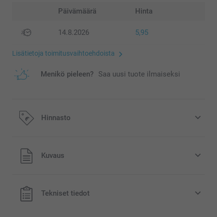
Päivämäärä
Hinta
14.8.2026
5,95
Lisätietoja toimitusvaihtoehdoista
Menikö pieleen?
Saa uusi tuote ilmaiseksi
Hinnasto
Kaikki hinnat ovat euroina, sisältävät arvonlisäveron ja
Kuvaus
eivät sisällä postikuluja.
Tekniset tiedot