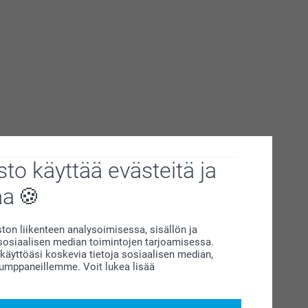
to käyttää evästeitä ja
aa
on liikenteen analysoimisessa, sisällön ja
siaalisen median toimintojen tarjoamisessa.
äyttöäsi koskevia tietoja sosiaalisen median,
kumppaneillemme. Voit lukea lisää