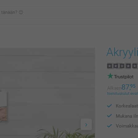
Akryyl
87,
95
Alkaen
toimituskulut eivät
Korkealaat
Mukana il
Voimakkaat