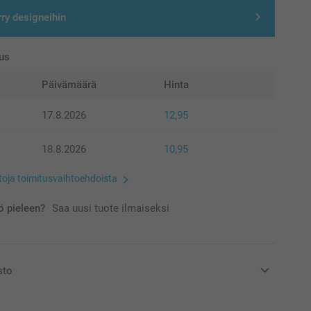
rry designeihin
us
Päivämäärä
Hinta
17.8.2026
12,95
18.8.2026
10,95
etoja toimitusvaihtoehdoista
 pieleen?
Saa uusi tuote ilmaiseksi
sto