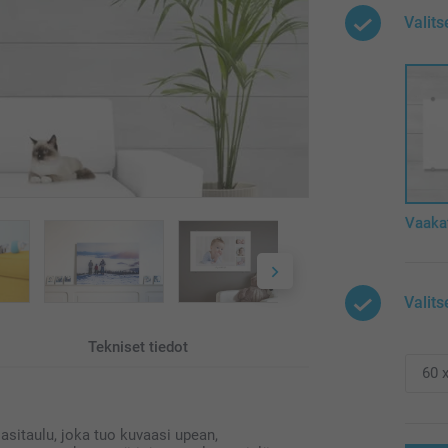
Valit
Vaaka
Valits
Tekniset tiedot
 lasitaulu, joka tuo kuvaasi upean,