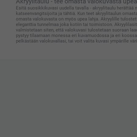
Akryylitaulu - tee omasta valokuvasta upea
Toivottavasti näemme pian taas smartphoto.fi -osoi
Esitä suosikkikuvasi uudella tavalla - akryylitaulu herättää
katseenvangitsijoita ja tähtiä. Kun teet akryylitaulun omast
Lämpimin kiitoksin,
omasta valokuvasta on myös upea lahja. Akryylille tulostett
Kaisa/Smartphoto
eleganttia tunnelmaa joka kotiin tai toimistoon. Akryylilas
valmistetaan siten, että valokuvasi tulostetaan suoraan laa
pystyy tilaamaan monessa eri kuvamuodossa ja eri koossa. K
pelkästään valokuvallasi, tai voit valita kuvasi ympärille vä