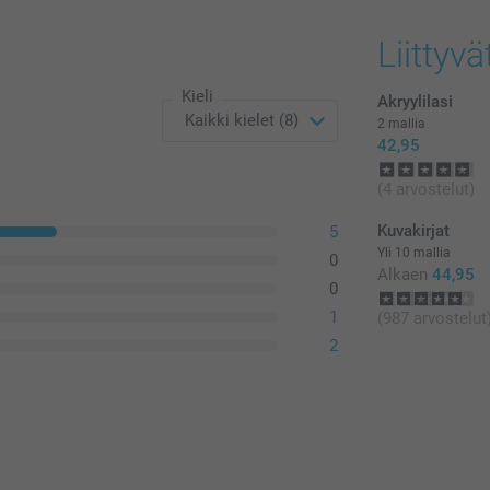
Kaikki hinnat ov
postikuluja.
Liittyvä
Kieli
Akryylilasi
2 mallia
42,95
(4 arvostelut)
Kuvakirjat
5
Yli 10 mallia
0
Alkaen
44,95
0
1
(987 arvostelut
2