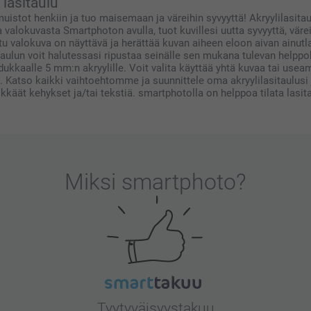
 lasitaulu
tteessa.
 muistot henkiin ja tuo maisemaan ja väreihin syvyyttä! Akryylilasi
a valokuvasta Smartphoton avulla, tuot kuvillesi uutta syvyyttä, vä
u valokuva on näyttävä ja herättää kuvan aiheen eloon aivan ainutla
itaulun voit halutessasi ripustaa seinälle sen mukana tulevan helpp
dukkaalle 5 mm:n akryylille. Voit valita käyttää yhtä kuvaa tai use
atso kaikki vaihtoehtomme ja suunnittele oma akryylilasitaulusi ju
rikkäät kehykset ja/tai tekstiä. smartphotolla on helppoa tilata lasi
Miksi
smartphoto
?
Tyytyväisyystakuu