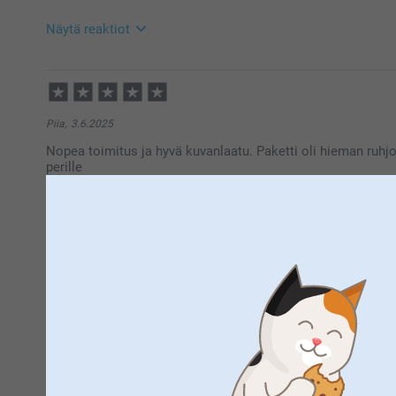
Näytä reaktiot
14.12.2025
21:04
Hei Jessica!
Kiitos palautteesta. Ikävä kuulla että et ole täysin 
Piia,
3.6.2025
tehdä reklamaation, ota yhteyttä asiakaspalveluun h
Nopea toimitus ja hyvä kuvanlaatu. Paketti oli hieman ruhj
autamme mielellään 😊
perille
Lämpimin terveisin
Kaisa @smartphoto
Näytä reaktiot
4.6.2025
13:53
Hei Piia,
Suuret kiitokset 5 tähden arvosanasta. Kiva että pidät
Aira,
6.11.2023
lahjaksi 😊
Upea taulu tuli!
Lämpimin kiitoksin,
Miia @smartphoto
Näytä reaktiot