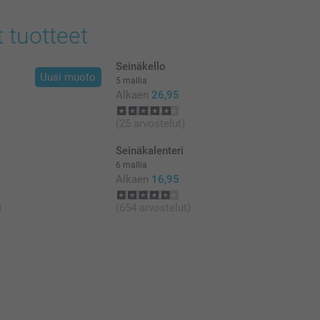
at euroina, sisältävät arvonlisäveron ja eivät sisällä
t tuotteet
Seinäkello
Uusi muoto
5 mallia
Alkaen
26,95
(25 arvostelut)
Seinäkalenteri
6 mallia
Alkaen
16,95
)
(654 arvostelut)