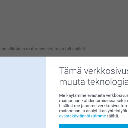
tyytyväinen saamaasi tuotteeseen. Mikäli haluat
ttps://www.smartphoto.fi/yhteystiedot,
otun näköinen mutta onneksi taulu tuli ehjänä
Tämä verkkosivus
muuta teknologi
Me käytämme evästeitä verkkosivust
 taulusta, se on ihana itselle tai antaa
mainonnan kohdentamisessa sekä so
Lisäksi me jaamme verkkosivuston k
mainonnan ja analytiikan yhteistyö
evästekäytännöistämme
täältä.