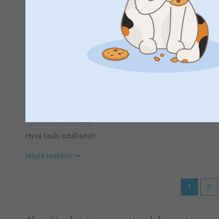
7.11.2023
15:38
Hei Aira!
Suuret kiitokset 5 tähden arvosanasta. Kiva että pidä
akl,
4.7.2023
kuvaa seinällä eikä vain näytöllä!
Olin tyytyväinen saamaani tuotteeseen. Kirkkaat, hyvät väri
Toivottavasti näemme pian taas smartphoto.fi -osoi
Lämpimin kiitoksin,
Näytä reaktiot
Kaisa@smartphoto
5.7.2023
13:14
Hei AkL,
Suuret kiitokset 5 tähden arvosanasta. Kiva että pidä
Markku Uino,
20.10.2022
kuvaa seinällä eikä vain näytöllä!
Hyvä taulu edullisesti.
Toivottavasti näemme pian taas smartphoto.fi -osoi
Lämpimin kiitoksin,
Näytä reaktiot
Kaisa@smartphoto
21.10.2022
1
2
14:50
Hei Markku,
Suuret kiitokset 5 tähden arvosanasta. Kiva että pidä
kuvaa seinällä eikä vain näytöllä!