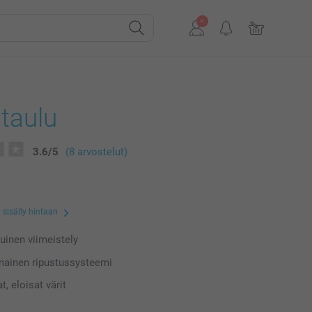
itaulu
3.6
/
5
(8 arvostelut)
 sisälly hintaan
uinen viimeistely
mainen ripustussysteemi
, eloisat värit