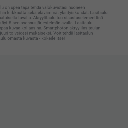
taulu on upea tapa tehdä valokuvistasi huoneen
reihin kirkkautta sekä elävämmät yksityiskohdat. Lasitaulu
atuisella tavalla. Akryylitaulu tuo sisustuselementtinä
okäyttöisen asennusjärjestelmän avulla. Lasitaulu
ampaa kuvaa kollaasina. Smartphoton akryylilasitaulun
uri toiveidesi mukaiseksi. Voit tehdä lasitaulun
taulu omasta kuvasta - kokeile itse!