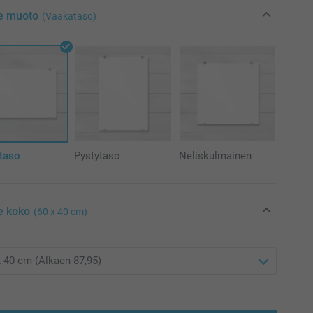
se muoto
(Vaakataso)
taso
Pystytaso
Neliskulmainen
e koko
(60 x 40 cm)