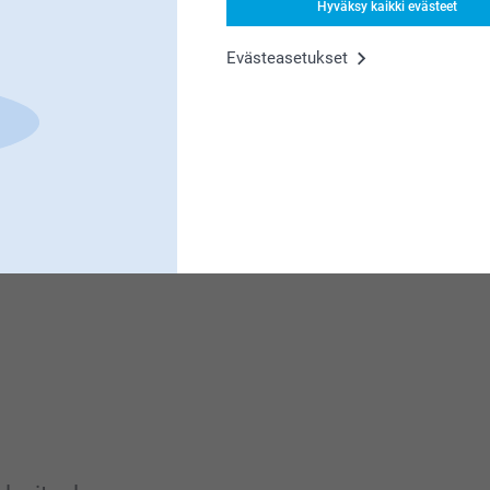
Hyväksy kaikki evästeet
Evästeasetukset
t akryylitaulusta, eikö olekin ihanaa katsoa
t ja muutenkin laadukas tuote.
tteessa.
t akryylitaulusta, eikö olekin ihanaa katsoa
tteessa.
t akryylitaulusta, eikö olekin ihanaa katsoa