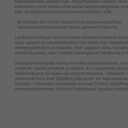
kolmiulotteisen vaikutelman. Akryylilasitaulu omasta valok
vahvemmin esiin tehden siitä upean katseenvangitsijan huo
juuri akryylitauluja erilaisten kuvien esittelyyn, sillä:
- akryylitaulu tuo kuville intensiivisen syvyysvaikutelman
- valokuvien yksityiskohdat tulevat paremmin näkyviin.
Lasitaulun kirkkaat värit ja kiiltävä viimeistely tekevät kuv
sopii upeasti sisustuselementiksi niin kotiin kuin työpaikall
perheenjäsenille kuin ystäville. Voit vapaasti valita, halua
omasta kuvasta, vaiko käyttää useampaa eri valokuvaa ja te
smartphotolta löydät monta eri mallia akryylitaulullesi: voit 
ympärille kauniit kehykset ja tekstiä. Voit suunnitella la
nelikulmaisena tai vaaka- tai pystymuotoisena. Jokaisell
pienimmät koot ovat 20x30cm joko pysty- tai vaakasuunnass
korkeita. Valokuvasi tulostetaan suoraan 5 mm:n akryylilas
asennusjärjestelmän, jolla voit halutessasi ripustaa lasitaul