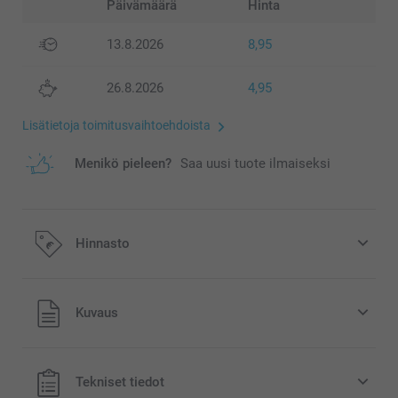
Päivämäärä
Hinta
13.8.2026
8,95
26.8.2026
4,95
Lisätietoja toimitusvaihtoehdoista
Menikö pieleen?
Saa uusi tuote ilmaiseksi
Hinnasto
Kaikki hinnat ovat euroina, sisältävät arvonlisäveron ja
Kuvaus
eivät sisällä postikuluja.
Tekniset tiedot