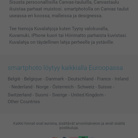
Sisusta persoonallisilla Canvas-tauluilla, Canvastaulu
ikuistaa parhaat muistosi. smartphotolla on Canvas taulut
useassa eri koossa, malleissa ja designessa.
Tee hienoja Kuvalahjoja kuten Tyyny valokuvalla,
Kuvamuki, iPhone kuori tai Hiirimatto parhaista kuvistasi.
Kuvalahja on täydellinen lahja perheelle ja ystäville.
smartphoto löytyy kaikkialla Euroopassa
België
-
Belgique
-
Danmark
-
Deutschland
-
France
-
Ireland
-
Nederland
-
Norge
-
Österreich
-
Schweiz
-
Suisse
-
Switzerland
-
Suomi
-
Sverige
-
United Kingdom
-
Other Countries
Kaikki hinnat ovat euroina, sisältävät arvonlisäveron ja eivät sisällä
postikuluja.