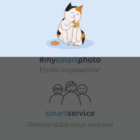
Bonusta kaikista tilauksista
Etsitkö inspiraatiota?
Olemme täällä sinun vuoksesi