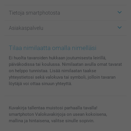
Etiketit
Tietoja smartphotosta
Kuvakortit
Kuvalahjat
Tietoja smartphotosta
Asiakaspalvelu
Kuvakirjat
Affiliate ohjelma
Canvas & Seinäkoristeet
Yleinen tietosuojalausunto
Ota yhteyttä & FAQ
Valokuvat, Julisteet & Taskukirjat
Evästekäytäntö
100% tyytyväisyystakuu
Tilaa nimilaatta omalla nimelläsi
Kännykkä & Tabletti
Sivukartta
smartbonus
Ei huolta tavaroiden hukkaan joutumisesta leirillä,
MyNameBook
Ehdot/takuut
Hinnat & maksutavat
päiväkodissa tai koulussa. Nimilaatan avulla omat tavarat
Kuvakalenterit & Päivyrit
Investor Relations
Tilausten tila
on helppo tunnistaa. Lisää nimilaatan taakse
Valokuvakehykset & Lisätarvikkeet
yhteystietosi sekä valokuva tai symboli, jolloin tavaran
Lahjakortti
löytäjä voi ottaa sinuun yhteyttä.
Kaikki kuvatuotteet
Kuvakirja tallentaa muistosi parhaalla tavalla!
smartphoton Valokuvakirjoja on usean kokoisena,
mallina ja hintaisena, valitse sinulle sopivin.