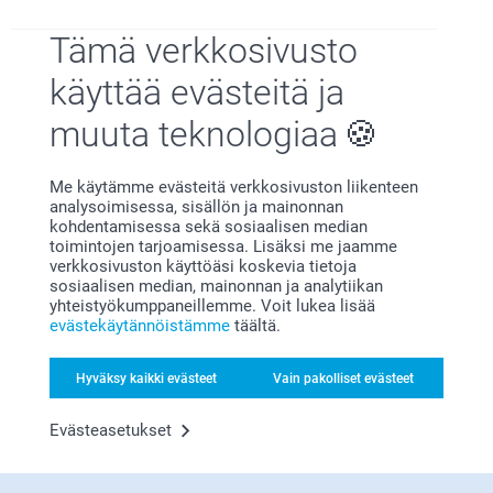
(1 arvostelut)
Tämä verkkosivusto
käyttää evästeitä ja
muuta teknologiaa
Miksi
smartphoto
?
Me käytämme evästeitä verkkosivuston liikenteen
analysoimisessa, sisällön ja mainonnan
kohdentamisessa sekä sosiaalisen median
toimintojen tarjoamisessa. Lisäksi me jaamme
verkkosivuston käyttöäsi koskevia tietoja
sosiaalisen median, mainonnan ja analytiikan
yhteistyökumppaneillemme. Voit lukea lisää
evästekäytännöistämme
täältä.
Tyytyväisyystakuu
Hyväksy kaikki evästeet
Vain pakolliset evästeet
Evästeasetukset